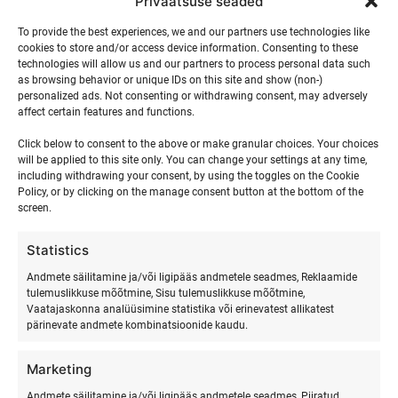
events,
events,
events,
events,
events,
events,
event
Privaatsuse seaded
0
0
0
0
0
0
0
17
18
19
20
21
22
23
To provide the best experiences, we and our partners use technologies like
events,
events,
events,
events,
events,
events,
events
cookies to store and/or access device information. Consenting to these
technologies will allow us and our partners to process personal data such
0
0
0
0
0
0
0
24
25
26
27
28
29
30
as browsing behavior or unique IDs on this site and show (non-)
personalized ads. Not consenting or withdrawing consent, may adversely
events,
events,
events,
events,
events,
events,
events
affect certain features and functions.
0
0
0
0
0
0
0
31
1
2
3
4
5
6
Click below to consent to the above or make granular choices. Your choices
events,
events,
events,
events,
events,
events,
event
will be applied to this site only. You can change your settings at any time,
including withdrawing your consent, by using the toggles on the Cookie
Policy, or by clicking on the manage consent button at the bottom of the
8 august
screen.
8 august | 08:00
-
9 august | 17:00
Statistics
Isa ja lapse surfilaager Hiiumaal 2026
Andmete säilitamine ja/või ligipääs andmetele seadmes, Reklaamide
tulemuslikkuse mõõtmine, Sisu tulemuslikkuse mõõtmine,
Vaatajaskonna analüüsimine statistika või erinevatest allikatest
sept
juuli
This Month
pärinevate andmete kombinatsioonide kaudu.
Marketing
Andmete säilitamine ja/või ligipääs andmetele seadmes, Piiratud