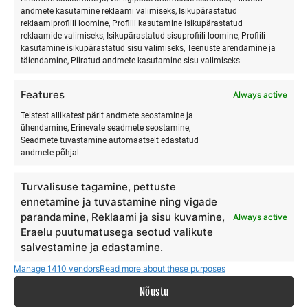
andmete kasutamine reklaami valimiseks, Isikupärastatud
reklaamiprofiili loomine, Profiili kasutamine isikupärastatud
reklaamide valimiseks, Isikupärastatud sisuprofiili loomine, Profiili
kasutamine isikupärastatud sisu valimiseks, Teenuste arendamine ja
täiendamine, Piiratud andmete kasutamine sisu valimiseks.
Features
SURFMASTER
Always active
Teistest allikatest pärit andmete seostamine ja
ühendamine, Erinevate seadmete seostamine,
Ranna Surfiküla
Seadmete tuvastamine automaatselt edastatud
+372 566 86 766
andmete põhjal.
info@surfmaster.ee
Turvalisuse tagamine, pettuste
ennetamine ja tuvastamine ning vigade
parandamine, Reklaami ja sisu kuvamine,
Always active
Eraelu puutumatusega seotud valikute
salvestamine ja edastamine.
MEIST
Manage 1410 vendors
Read more about these purposes
Meie lugu
Nõustu
Teenus