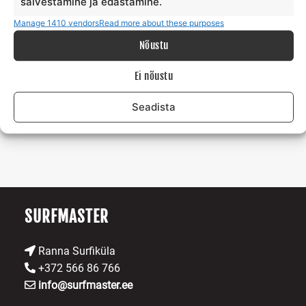
salvestamine ja edastamine.
Luua tähendusrikkaid mälestusi
koos pere, sõprade
või uute tutvustega.
Manage 1410 vendors
Read more about these purposes
Nõustu
Kui see lugu kõnetas sind, siis võta minuga ühendust!
Ei nõustu
Risto tel: +372 56 686 766 e-mail:
info@surfmaster.ee
Seadista
SURFMASTER
Ranna Surfiküla
+372 566 86 766
info@surfmaster.ee