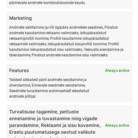
pärinevate andmete kombinatsioonide kaudu.
kuidas olla rohkem kohal, tunda rohkem ja elada
täisväärtuslikumalt.
Marketing
Andmete säilitamine ja/või ligipääs andmetele seadmes, Piiratud
Kui tuled meie juurde, siis sa ei õpi ainult surfamist. Sa
andmete kasutamine reklaami valimiseks, Isikupärastatud
koged midagi, mis jääb sinuga kauemaks.
reklaamiprofiili loomine, Profiili kasutamine isikupärastatud
reklaamide valimiseks, Isikupärastatud sisuprofiili loomine, Profiili
kasutamine isikupärastatud sisu valimiseks, Teenuste arendamine ja
Surfmaster
on rohkem kui surfikool – see on
toetav
täiendamine, Piiratud andmete kasutamine sisu valimiseks.
kogukond ja elustiil
, mis aitab sul:
Features
Always active
Avastada surfamise maagia samm-sammult
koos
Teistest allikatest pärit andmete seostamine ja
kogenud ja innustavate juhendajatega.
ühendamine, Erinevate seadmete seostamine,
Seadmete tuvastamine automaatselt edastatud
Ületada oma kõhklused või hirmud
, kas sa oled
andmete põhjal.
piisavalt osav või julge.
Turvalisuse tagamine, pettuste
Leida rõõmu ja tasakaalu
läbi looduse, liikumise ja
ennetamine ja tuvastamine ning vigade
parandamine, Reklaami ja sisu kuvamine,
uute kogemuste.
Always active
Eraelu puutumatusega seotud valikute