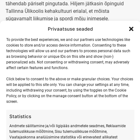
tähendab päriselt pingutada. Hiljem jätkasin õpinguid
Tallinna Ülikoolis kehakultuuri erialal, et mõista
sügavamalt liikumise ja spordi mõju inimesele.
Privaatsuse seaded
aastal avastasin lohesurfi ja see muutis minu elu.
To provide the best experiences, we and our partners use technologies like
Meri, tuul ja liikumine lõid tunde, mida on raske
cookies to store and/or access device information. Consenting to these
sõnadesse panna – vabaduse, kohalolu ja rõõmu.
technologies will allow us and our partners to process personal data such
Sellest hetkest alates olen pühendanud oma
as browsing behavior or unique IDs on this site and show (non-)
personalized ads. Not consenting or withdrawing consent, may adversely
suved surfamisele ja selle õpetamisele. Täna, üle
affect certain features and functions.
20 aasta hiljem, on see endiselt minu kirg.
Click below to consent to the above or make granular choices. Your choices
will be applied to this site only. You can change your settings at any time,
Minu jaoks ei ole õpetamine ainult tehnika edasiandmine.
including withdrawing your consent, by using the toggles on the Cookie
See on protsess, kus inimene ületab oma hirmud, leiab
Policy, or by clicking on the manage consent button at the bottom of the
enesekindluse ja kogeb midagi päriselt. Iga kord, kui keegi
screen.
teeb oma esimesed sammud vees või avastab uue
Statistics
taseme, tekib hetk, mis jääb meelde.
Andmete säilitamine ja/või ligipääs andmetele seadmes, Reklaamide
Ma usun, et liikumine ja loodus aitavad inimesel tulla
tulemuslikkuse mõõtmine, Sisu tulemuslikkuse mõõtmine,
Vaatajaskonna analüüsimine statistika või erinevatest allikatest
tagasi iseenda juurde. See ei ole ainult sport – see on viis,