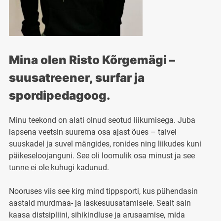
Mina olen Risto Kõrgemägi –
suusatreener, surfar ja
spordipedagoog.
Minu teekond on alati olnud seotud liikumisega. Juba
lapsena veetsin suurema osa ajast õues – talvel
suuskadel ja suvel mängides, ronides ning liikudes kuni
päikeseloojanguni. See oli loomulik osa minust ja see
tunne ei ole kuhugi kadunud.
Nooruses viis see kirg mind tippsporti, kus pühendasin
aastaid murdmaa- ja laskesuusatamisele. Sealt sain
kaasa distsipliini, sihikindluse ja arusaamise, mida