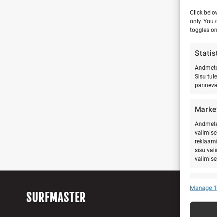
Click belo
only. You 
toggles on
Statis
Andmete 
Sisu tul
pärinev
Marke
Andmete 
valimise
reklaami
sisu val
valimise
Featu
Manage 1
SURFMASTER
Teistest
seostam