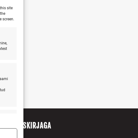
his site
 the
e screen.
mine,
atest
laami
atud
s active
ITU UUDISKIRJAGA