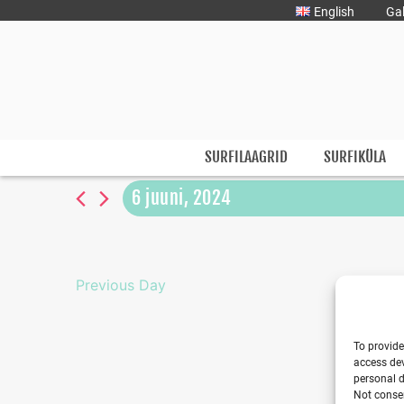
Liigu
English
Gal
sisu
juurde
Surfmaster
SurfMaster Surfikool
SURFILAAGRID
SURFIKÜLA
6 juuni, 2024
Select
date.
Previous Day
To provide
access dev
personal d
Not consen