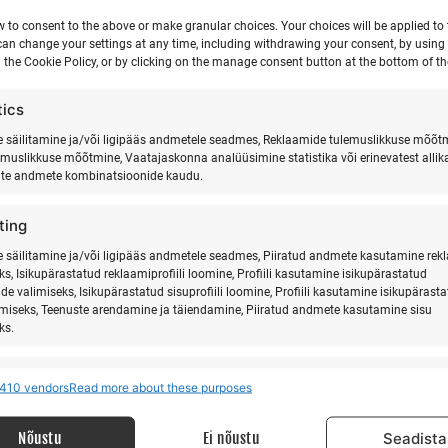
w to consent to the above or make granular choices. Your choices will be applied to t
can change your settings at any time, including withdrawing your consent, by using
 the Cookie Policy, or by clicking on the manage consent button at the bottom of th
tics
säilitamine ja/või ligipääs andmetele seadmes, Reklaamide tulemuslikkuse mõõt
emuslikkuse mõõtmine, Vaatajaskonna analüüsimine statistika või erinevatest allik
ate andmete kombinatsioonide kaudu.
ting
säilitamine ja/või ligipääs andmetele seadmes, Piiratud andmete kasutamine rek
ks, Isikupärastatud reklaamiprofiili loomine, Profiili kasutamine isikupärastatud
de valimiseks, Isikupärastatud sisuprofiili loomine, Profiili kasutamine isikupärast
imiseks, Teenuste arendamine ja täiendamine, Piiratud andmete kasutamine sisu
ks.
res
Alway
410 vendors
Read more about these purposes
MEIST
LI
 allikatest pärit andmete seostamine ja ühendamine, Erinevate seadmete
ine, Seadmete tuvastamine automaatselt edastatud andmete põhjal.
Nõustu
Ei nõustu
Seadista