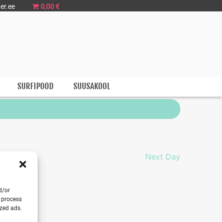
er.ee
0,00 €
SURFIPOOD
SUUSAKOOL
Next Day
d/or
o process
ized ads.