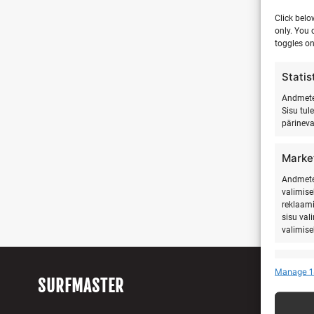
Click belo
only. You 
toggles on
Statis
Andmete 
Sisu tul
pärinev
Marke
Andmete 
valimise
reklaami
sisu val
valimise
Featu
Manage 1
SURFMASTER
Teistest
seostam