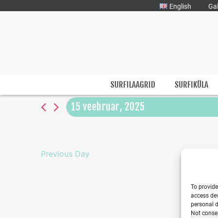
Liigu
English
Gal
sisu
juurde
Surfmaster
SurfMaster Surfikool
SURFILAAGRID
SURFIKÜLA
15 veebruar, 2025
Select
date.
Previous Day
To provide
access dev
personal d
Not consen