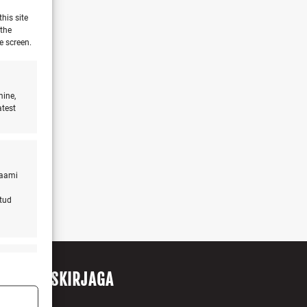
his site
 the
e screen.
mine,
atest
laami
atud
s active
ITU UUDISKIRJAGA