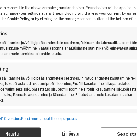
w to consent to the above or make granular choices. Your choices will be applied to t
can change your settings at any time, including withdrawing your consent, by using
 the Cookie Policy, or by clicking on the manage consent button at the bottom of th
tics
säilitamine ja/või ligipääs andmetele seadmes, Reklaamide tulemuslikkuse mõõt
emuslikkuse mõõtmine, Vaatajaskonna analüüsimine statistika või erinevatest allik
ate andmete kombinatsioonide kaudu.
ting
säilitamine ja/või ligipääs andmetele seadmes, Piiratud andmete kasutamine rek
ks, Isikupärastatud reklaamiprofiili loomine, Profiili kasutamine isikupärastatud
de valimiseks, Isikupärastatud sisuprofiili loomine, Profiili kasutamine isikupärast
imiseks, Teenuste arendamine ja täiendamine, Piiratud andmete kasutamine sisu
ks.
res
Alway
410 vendors
Read more about these purposes
MEIST
LI
 allikatest pärit andmete seostamine ja ühendamine, Erinevate seadmete
ine, Seadmete tuvastamine automaatselt edastatud andmete põhjal.
Nõustu
Ei nõustu
Seadista