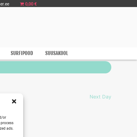
er.ee
0,00 €
SURFIPOOD
SUUSAKOOL
Next Day
d/or
o process
ized ads.