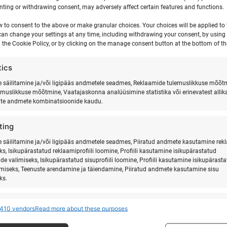
ting or withdrawing consent, may adversely affect certain features and functions.
w to consent to the above or make granular choices. Your choices will be applied to t
can change your settings at any time, including withdrawing your consent, by using
 the Cookie Policy, or by clicking on the manage consent button at the bottom of th
tics
säilitamine ja/või ligipääs andmetele seadmes, Reklaamide tulemuslikkuse mõõt
emuslikkuse mõõtmine, Vaatajaskonna analüüsimine statistika või erinevatest allik
ate andmete kombinatsioonide kaudu.
ting
säilitamine ja/või ligipääs andmetele seadmes, Piiratud andmete kasutamine rek
ks, Isikupärastatud reklaamiprofiili loomine, Profiili kasutamine isikupärastatud
de valimiseks, Isikupärastatud sisuprofiili loomine, Profiili kasutamine isikupärast
imiseks, Teenuste arendamine ja täiendamine, Piiratud andmete kasutamine sisu
ks.
res
Alway
410 vendors
Read more about these purposes
 allikatest pärit andmete seostamine ja ühendamine, Erinevate seadmete