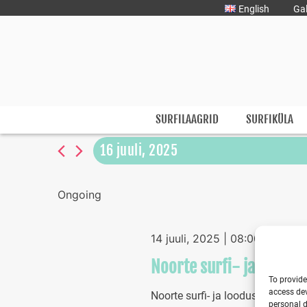
Liigu
English
Gal
sisu
juurde
Surfmaster
SurfMaster Surfikool
SURFILAAGRID
SURFIKÜLA
16 juuli, 2025
Select
date.
Ongoing
14 juuli, 2025 | 08:00
-
17 juul
Noorte surfi- ja loodus
To provide
access dev
Noorte surfi- ja looduslaager H
personal d