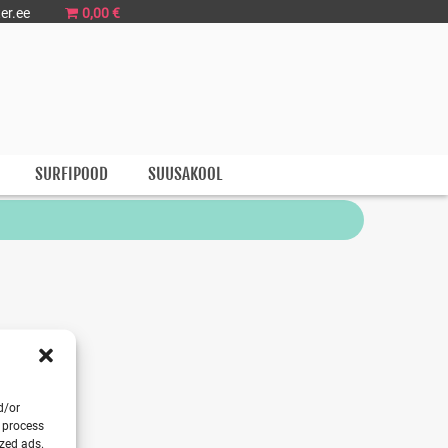
er.ee
0,00 €
SURFIPOOD
SUUSAKOOL
d/or
o process
ized ads.