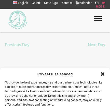
Liigu
English
Galerii
Meie lugu
Kontakt
Kalender
0,00 €
sisu
juurde
07/25/2025
Eve
Vie
Select
Vie
Surfmaster
SurfMaster Surfikool
Nav
date.
Nav
Previous Day
Next Day
Privaatsuse seaded
To provide the best experiences, we and our partners use technologies like
cookies to store and/or access device information. Consenting to these
technologies will allow us and our partners to process personal data such
as browsing behavior or unique IDs on this site and show (non-)
personalized ads. Not consenting or withdrawing consent, may adversely
affect certain features and functions.