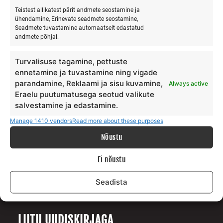
Teistest allikatest pärit andmete seostamine ja
ühendamine, Erinevate seadmete seostamine,
Seadmete tuvastamine automaatselt edastatud
MEIST
andmete põhjal.
Meie lugu
Turvalisuse tagamine, pettuste
Teenus
ennetamine ja tuvastamine ning vigade
parandamine, Reklaami ja sisu kuvamine,
Always active
Galerii
Eraelu puutumatusega seotud valikute
Surfiblogi
salvestamine ja edastamine.
Toetajad
Manage 1410 vendors
Read more about these purposes
Kontakt
Nõustu
TINGIMUSED
Ei nõustu
Andmekaitse tingimused
Seadista
Teenuste ja ostu tingimused
LIITU UUDISKIRJAGA