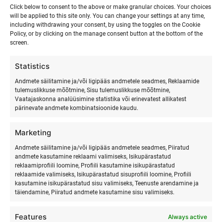
Click below to consent to the above or make granular choices. Your choices
will be applied to this site only. You can change your settings at any time,
including withdrawing your consent, by using the toggles on the Cookie
Policy, or by clicking on the manage consent button at the bottom of the
screen.
Statistics
Andmete säilitamine ja/või ligipääs andmetele seadmes, Reklaamide
tulemuslikkuse mõõtmine, Sisu tulemuslikkuse mõõtmine,
Vaatajaskonna analüüsimine statistika või erinevatest allikatest
pärinevate andmete kombinatsioonide kaudu.
Marketing
SURFMASTER
Andmete säilitamine ja/või ligipääs andmetele seadmes, Piiratud
andmete kasutamine reklaami valimiseks, Isikupärastatud
reklaamiprofiili loomine, Profiili kasutamine isikupärastatud
Ranna Surfiküla
reklaamide valimiseks, Isikupärastatud sisuprofiili loomine, Profiili
+372 566 86 766
kasutamine isikupärastatud sisu valimiseks, Teenuste arendamine ja
täiendamine, Piiratud andmete kasutamine sisu valimiseks.
info@surfmaster.ee
Features
Always active