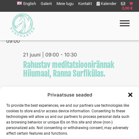
Liigu
English
Galerii
Meie lugu
Kontakt
Kalender
0,00 €
sisu
juurde
06/21/2026
Eve
Vie
Select
Vie
09:00
Nav
date.
Nav
Surfmaster
SurfMaster Surfikool
21 juuni | 09:00
-
10:30
Rahustav meditatsioonirännak
Hiiumaal, Ranna Surfikülas.
Privaatsuse seaded
Previous Day
Next Day
To provide the best experiences, we and our partners use technologies like
cookies to store and/or access device information. Consenting to these
technologies will allow us and our partners to process personal data such
as browsing behavior or unique IDs on this site and show (non-)
personalized ads. Not consenting or withdrawing consent, may adversely
affect certain features and functions.