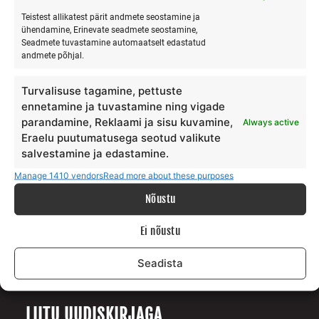
Teistest allikatest pärit andmete seostamine ja
ühendamine, Erinevate seadmete seostamine,
Seadmete tuvastamine automaatselt edastatud
MEIST
andmete põhjal.
Meie lugu
Turvalisuse tagamine, pettuste
Teenus
ennetamine ja tuvastamine ning vigade
Galerii
parandamine, Reklaami ja sisu kuvamine,
Always active
Eraelu puutumatusega seotud valikute
Surfiblogi
salvestamine ja edastamine.
Toetajad
Kontakt
Manage 1410 vendors
Read more about these purposes
Nõustu
TINGIMUSED
Ei nõustu
Andmekaitse tingimused
Seadista
Teenuste ja ostu tingimused
LIITU UUDISKIRJAGA