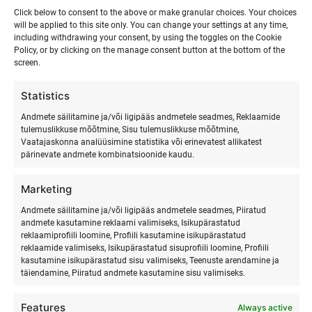
Click below to consent to the above or make granular choices. Your choices
will be applied to this site only. You can change your settings at any time,
including withdrawing your consent, by using the toggles on the Cookie
Policy, or by clicking on the manage consent button at the bottom of the
screen.
Statistics
Andmete säilitamine ja/või ligipääs andmetele seadmes, Reklaamide
tulemuslikkuse mõõtmine, Sisu tulemuslikkuse mõõtmine,
Vaatajaskonna analüüsimine statistika või erinevatest allikatest
pärinevate andmete kombinatsioonide kaudu.
Marketing
SURFMASTER
Andmete säilitamine ja/või ligipääs andmetele seadmes, Piiratud
andmete kasutamine reklaami valimiseks, Isikupärastatud
reklaamiprofiili loomine, Profiili kasutamine isikupärastatud
Ranna Surfiküla
reklaamide valimiseks, Isikupärastatud sisuprofiili loomine, Profiili
+372 566 86 766
kasutamine isikupärastatud sisu valimiseks, Teenuste arendamine ja
täiendamine, Piiratud andmete kasutamine sisu valimiseks.
info@surfmaster.ee
Features
Always active