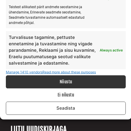
Teistest allikatest pärit andmete seostamine ja
ühendamine, Erinevate seadmete seostamine,
Seadmete tuvastamine automaatselt edastatud
MEIST
andmete põhjal.
Meie lugu
Turvalisuse tagamine, pettuste
Teenus
ennetamine ja tuvastamine ning vigade
Galerii
parandamine, Reklaami ja sisu kuvamine,
Always active
Eraelu puutumatusega seotud valikute
Surfiblogi
salvestamine ja edastamine.
Toetajad
Kontakt
Manage 1410 vendors
Read more about these purposes
Nõustu
TINGIMUSED
Ei nõustu
Andmekaitse tingimused
Seadista
Teenuste ja ostu tingimused
LIITU UUDISKIRJAGA