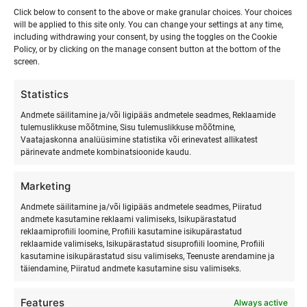
Click below to consent to the above or make granular choices. Your choices
will be applied to this site only. You can change your settings at any time,
including withdrawing your consent, by using the toggles on the Cookie
Policy, or by clicking on the manage consent button at the bottom of the
screen.
Statistics
Andmete säilitamine ja/või ligipääs andmetele seadmes, Reklaamide
tulemuslikkuse mõõtmine, Sisu tulemuslikkuse mõõtmine,
Vaatajaskonna analüüsimine statistika või erinevatest allikatest
pärinevate andmete kombinatsioonide kaudu.
Marketing
SURFMASTER
Andmete säilitamine ja/või ligipääs andmetele seadmes, Piiratud
andmete kasutamine reklaami valimiseks, Isikupärastatud
reklaamiprofiili loomine, Profiili kasutamine isikupärastatud
Ranna Surfiküla
reklaamide valimiseks, Isikupärastatud sisuprofiili loomine, Profiili
+372 566 86 766
kasutamine isikupärastatud sisu valimiseks, Teenuste arendamine ja
täiendamine, Piiratud andmete kasutamine sisu valimiseks.
info@surfmaster.ee
Features
Always active