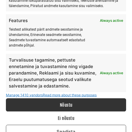
SURFMASTER
kasutamine isikupärastatud sisu valimiseks, Teenuste arendamine ja
täiendamine, Piiratud andmete kasutamine sisu valimiseks.
Ranna Surfiküla
Features
Always active
+372 566 86 766
Teistest allikatest pärit andmete seostamine ja
info@surfmaster.ee
ühendamine, Erinevate seadmete seostamine,
Seadmete tuvastamine automaatselt edastatud
andmete põhjal.
Turvalisuse tagamine, pettuste
MEIST
ennetamine ja tuvastamine ning vigade
parandamine, Reklaami ja sisu kuvamine,
Always active
Eraelu puutumatusega seotud valikute
Meie lugu
salvestamine ja edastamine.
Teenus
Manage 1410 vendors
Read more about these purposes
Galerii
Surfiblogi
Nõustu
Toetajad
Ei nõustu
Kontakt
Seadista