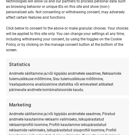
15
16
17
18
19
20
21
technologies will allow us and our partners to process personal data such
events,
events,
events,
events,
events,
events,
event
as browsing behavior or unique IDs on this site and show (non-)
personalized ads. Not consenting or withdrawing consent, may adversely
0
0
0
0
0
0
0
22
23
24
25
26
27
28
affect certain features and functions.
events,
events,
events,
events,
events,
events,
events
Click below to consent to the above or make granular choices. Your choices
0
0
0
0
0
0
0
29
30
1
2
3
4
5
will be applied to this site only. You can change your settings at any time,
including withdrawing your consent, by using the toggles on the Cookie
events,
events,
events,
events,
events,
events,
event
Policy, or by clicking on the manage consent button at the bottom of the
screen.
Statistics
märts
This Month
mai
Andmete säilitamine ja/või ligipääs andmetele seadmes, Reklaamide
tulemuslikkuse mõõtmine, Sisu tulemuslikkuse mõõtmine,
Vaatajaskonna analüüsimine statistika või erinevatest allikatest
pärinevate andmete kombinatsioonide kaudu.
Marketing
Andmete säilitamine ja/või ligipääs andmetele seadmes, Piiratud
andmete kasutamine reklaami valimiseks, Isikupärastatud
reklaamiprofiili loomine, Profiili kasutamine isikupärastatud
reklaamide valimiseks, Isikupärastatud sisuprofiili loomine, Profiili