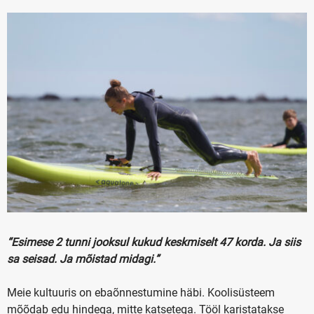
“Esimese 2 tunni jooksul kukud keskmiselt 47 korda. Ja siis
sa seisad. Ja mõistad midagi.”
Meie kultuuris on ebaõnnestumine häbi. Koolisüsteem
mõõdab edu hindega, mitte katsetega. Tööl karistatakse