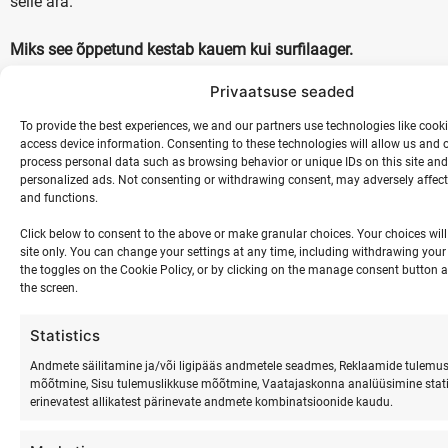
selle ära.
Miks see õppetund kestab kauem kui surfilaager.
Privaatsuse seaded
Inimesed, kes on surfamist õppinud, räägivad sellest sageli
aastate pärast. Mitte tehnikast. Vaid sellest hetkest, kui nad
To provide the best experiences, we and our partners use technologies like cooki
mõistsid, et kukkumine on osa protsessist. See on kõige
access device information. Consenting to these technologies will allow us and o
process personal data such as browsing behavior or unique IDs on this site an
olulisem osa selle juures (loe ridade vahelt).
personalized ads. Not consenting or withdrawing consent, may adversely affect 
and functions.
Et ebaõnnestumine ei ole vastupidine edule. See on tee
Click below to consent to the above or make granular choices. Your choices will 
sinna.
site only. You can change your settings at any time, including withdrawing your
the toggles on the Cookie Policy, or by clicking on the manage consent button a
See on õppetund, mida koolid ei anna. Mida PowerPointi
the screen.
slaidid ei anna. Mida ainult kogemus — päris, kehaline,
Statistics
lainetel annab. Seda on raske võibolla mõista, kui sa pole
proovinud.
Andmete säilitamine ja/või ligipääs andmetele seadmes, Reklaamide tulemus
mõõtmine, Sisu tulemuslikkuse mõõtmine, Vaatajaskonna analüüsimine stati
erinevatest allikatest pärinevate andmete kombinatsioonide kaudu.
Mida see tähendab täiskasvanuna.