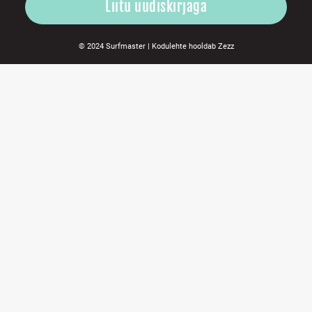
© 2024 Surfmaster |
Kodulehte hooldab
Zezz