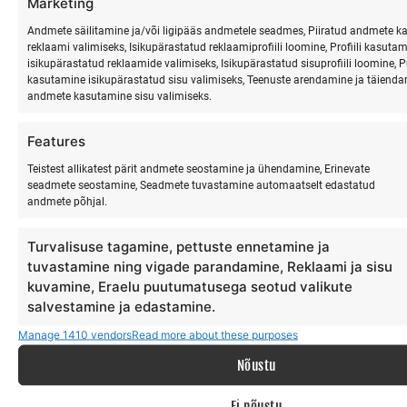
Marketing
Mõtle viimase kuue kuu peale. Mitu korda sa proovisid
midagi uut, teadmata tulemust? Mitu korda lubad endal olla
Andmete säilitamine ja/või ligipääs andmetele seadmes, Piiratud andmete 
reklaami valimiseks, Isikupärastatud reklaamiprofiili loomine, Profiili kasuta
alustaja?
isikupärastatud reklaamide valimiseks, Isikupärastatud sisuprofiili loomine, Pro
kasutamine isikupärastatud sisu valimiseks, Teenuste arendamine ja täiendam
Surfamine ei ole ainult spordiala. See on treening (vaimne ja
andmete kasutamine sisu valimiseks.
füüsiline ning mentaalne). Treening selleks, kuidas olla
inimene selles maailmas, kus asjad ei lähe alati
Features
plaanipäraselt. EI PEAGI MINEMA ja see on ok. Tähtis on
Teistest allikatest pärit andmete seostamine ja ühendamine, Erinevate
protsess, naudi seda 100-ga.
seadmete seostamine, Seadmete tuvastamine automaatselt edastatud
andmete põhjal.
Tule proovi. Kukkumine on lubatud — tegelikult on see
Turvalisuse tagamine, pettuste ennetamine ja
kohustuslik.
→
https://surfmaster.ee/surfikoolitus/
tuvastamine ning vigade parandamine, Reklaami ja sisu
kuvamine, Eraelu puutumatusega seotud valikute
Autor: Risto Kõrgemägi
salvestamine ja edastamine.
Manage 1410 vendors
Read more about these purposes
PREVIOUS
NEXT
Nõustu
MIDA LAPSED KAOTAVAD, KUI NAD VEEDAVAD SUVE EKRAANIDE EES.
MIKS MA LOOBUSIN ÜHEL PÄEVAL KÕIGEST JA LÄKSIN HIIUMAALE
Ei nõustu