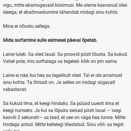
vigu, mitte ebamugavaid küsimusi. Me oleme kasvanud üles
ideega, et ebaõnnestumine tähendab midagi sinu kohta.
Mina ei nõustu sellega.
Mida surfamine sulle esimesel päeval õpetab.
Laine tuleb. Sa oled laual. Sa proovid püsti tõusta. Sa kukud.
Vahet pole, mis surfialaga sa tegeled- kõik on pm sama.
Laine ei näe, kui hea sa tegelikult oled. Tal ei ole arvamust
sinu kohta. Ta lihtsalt on. Ja selles on midagi sügavalt
vabastavat.
Sa kukud ilma, et keegi hindaks. Sa püüad uuesti ilma et
keegi nuriseks. Ja kui sa lõpuks seisad püsti laual — isegi
kasvõi 2 sekundit— sa tead, et see on väga hea tunne. Mitte
hindega antud. Mitte kellelegi tõestatud. Sinu võit- sa tegid