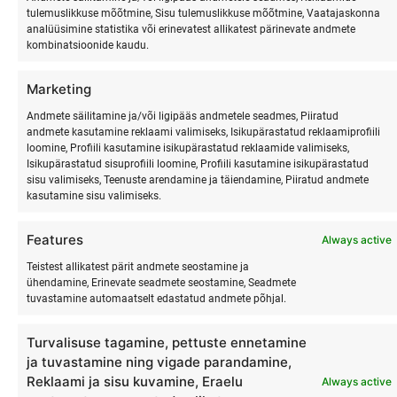
“brainstormist”, vaid päris elust.
tulemuslikkuse mõõtmine, Sisu tulemuslikkuse mõõtmine, Vaatajaskonna
analüüsimine statistika või erinevatest allikatest pärinevate andmete
Parimad ideed ei sünni PowerPointides. Need tulevad siis,
kombinatsioonide kaudu.
kui käed on märjad ja jalad paljad.
Ja kui tiim on kohal – mitte “teams’is”, vaid rannas.
Marketing
Kui sa mõtled, kuidas sellel või järgmisel suvel oma
inimestele midagi päriselt väärtuslikku anda, siis võib-olla ei
Andmete säilitamine ja/või ligipääs andmetele seadmes, Piiratud
andmete kasutamine reklaami valimiseks, Isikupärastatud reklaamiprofiili
vaja nad järgmist arenguplaani. Võib-olla vajavad nad tuult,
loomine, Profiili kasutamine isikupärastatud reklaamide valimiseks,
vaikust ja ühte tugevat ajulainet, mis viib nad tagasi iseenda
Isikupärastatud sisuprofiili loomine, Profiili kasutamine isikupärastatud
ja oma tiimi juurde.
sisu valimiseks, Teenuste arendamine ja täiendamine, Piiratud andmete
kasutamine sisu valimiseks.
Tule suvel Hiiumaale. SINU TIIM VAJAB PUHKUST JA
Features
Always active
LOODUSES OLEMIST.
Teistest allikatest pärit andmete seostamine ja
ühendamine, Erinevate seadmete seostamine, Seadmete
Ja jäta PowerPoint kontorisse.
tuvastamine automaatselt edastatud andmete põhjal.
PUHKAMISENI.
Turvalisuse tagamine, pettuste ennetamine
ja tuvastamine ning vigade parandamine,
Autor: Risto Kõrgemägi
Reklaami ja sisu kuvamine, Eraelu
Always active