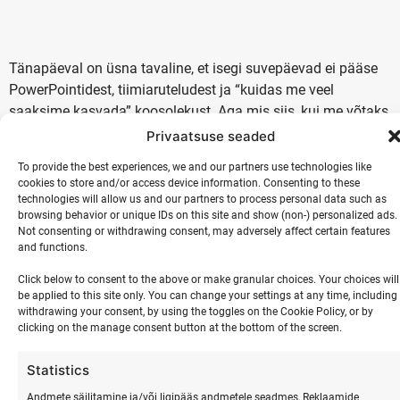
Tänapäeval on üsna tavaline, et isegi suvepäevad ei pääse
PowerPointidest, tiimiaruteludest ja “kuidas me veel
saaksime kasvada” koosolekust. Aga mis siis, kui me võtaks
korraks kõik selle ära?
Privaatsuse seaded
Ei ühtegi slaidi.
To provide the best experiences, we and our partners use technologies like
Ei päevakava arutelu koosolekuruumis.
cookies to store and/or access device information. Consenting to these
Ei sidusgruppide kaarte ega SWOT-mudelit.
technologies will allow us and our partners to process personal data such as
browsing behavior or unique IDs on this site and show (non-) personalized ads.
Selle asemel – meri sillerdab, surf kutsub, saun
Not consenting or withdrawing consent, may adversely affect certain features
meretuulega, lõkkering, kus räägitakse päris juttu.
and functions.
Hommikujooga ja jalutuskäik rannas, mis paneb
Click below to consent to the above or make granular choices. Your choices will
tiimiliikmed kuulama – iseennast ja üksteist.
be applied to this site only. You can change your settings at any time, including
Õhtusöök õues ja vestlused, kus keegi ei vaata kella.
withdrawing your consent, by using the toggles on the Cookie Policy, or by
Ranna Surfikülas Hiiumaal olen korduvalt näinud, kuidas
clicking on the manage consent button at the bottom of the screen.
tiimid, kes esialgu jõuavad kohale telefon käes ja mõte
pooleldi tööl, hakkavad juba teisel päeval päriselt naerma.
Statistics
Kolmandaks päevaks sünnivad uued ideed – neid ei tule
Andmete säilitamine ja/või ligipääs andmetele seadmes, Reklaamide