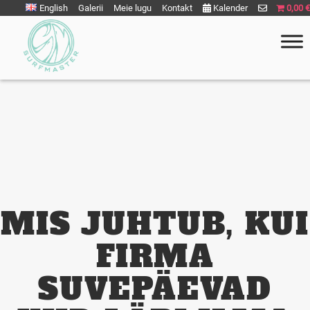
English
Galerii
Meie lugu
Kontakt
Kalender
0,00 €
Surfmaster
SurfMaster Surfikool
MIS JUHTUB, KUI
FIRMA
SUVEPÄEVAD