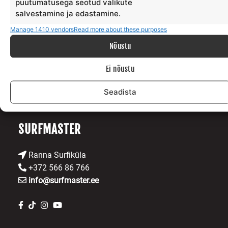
puutumatusega seotud valikute
salvestamine ja edastamine.
PREVIOUS
NEXT
Manage 1410 vendors
Read more about these purposes
PODCAST SURFAMISEST JA ELUST HIIUMAAL.
MIKS MA LIITUSIN VABATAHTLIKE MEREPÄÄSTJATEGA?
Nõustu
Ei nõustu
Seadista
SURFMASTER
Ranna Surfiküla
+372 566 86 766
info@surfmaster.ee