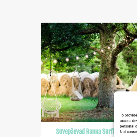
To provide
access dev
personal d
Suvepäevad Ranna Surfikülas
Not consen