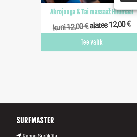
Turval
Akrojooga & Tai massaaž Hiiumaal
ning v
puutu
€
12,00
alates
€
12,00
kuni
Tee valik
SURFMASTER
Ranna Surfiküla