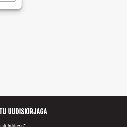
s active
ITU UUDISKIRJAGA
osti Address*