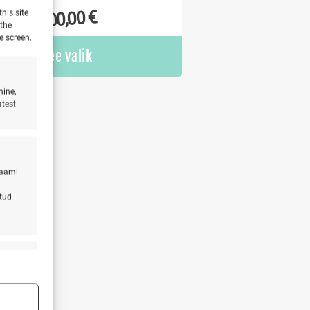
€
his site
800,00
 the
e screen.
Tee valik
mine,
atest
laami
atud
s active