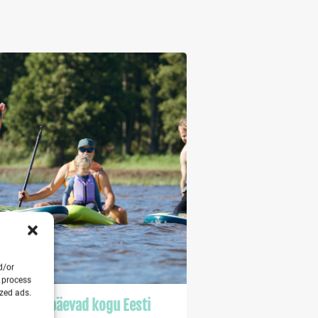
d/or
o process
ized ads.
rma suvepäevad kogu Eesti