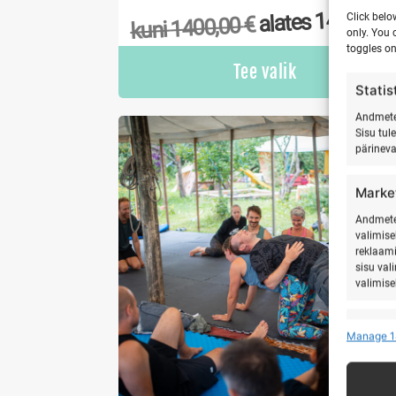
1400,00
alates
Click belo
€
1400,00
kuni
only. You 
toggles on
Tee valik
Statis
Andmete 
Sisu tul
pärinev
Marke
Andmete 
valimise
reklaami
sisu val
valimise
Featu
Manage 1
Teistest
seostam