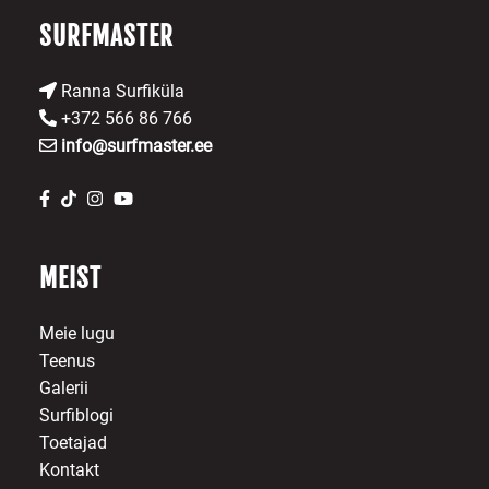
on
SURFMASTER
the
product
page
Ranna Surfiküla
+372 566 86 766
info@surfmaster.ee
MEIST
Meie lugu
Teenus
Galerii
Surfiblogi
Toetajad
Kontakt