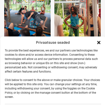
options
Th
may
op
be
m
chosen
b
on
ch
the
o
product
th
page
pr
Akrojooga & Tai massaaž
Jooga & aerusurfi matk
Privaatsuse seaded
p
Hiiumaal
Hiiumaal
To provide the best experiences, we and our partners use technologies like
€
€
12,00
15,00
cookies to store and/or access device information. Consenting to these
alates
alates
€
€
12,00
15,00
kuni
kuni
technologies will allow us and our partners to process personal data such
as browsing behavior or unique IDs on this site and show (non-)
This
Th
personalized ads. Not consenting or withdrawing consent, may adversely
Tee valik
Tee valik
product
pr
affect certain features and functions.
has
ha
Click below to consent to the above or make granular choices. Your choices
multiple
mu
will be applied to this site only. You can change your settings at any time,
variants.
va
including withdrawing your consent, by using the toggles on the Cookie
%
%
The
Th
Policy, or by clicking on the manage consent button at the bottom of the
screen.
options
op
may
m