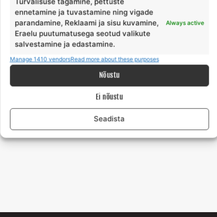
Turvalisuse tagamine, pettuste
chosen
ch
ennetamine ja tuvastamine ning vigade
on
o
parandamine, Reklaami ja sisu kuvamine,
Always active
the
th
Eraelu puutumatusega seotud valikute
product
pr
Pere surfi- ja loovlaager
salvestamine ja edastamine.
page
p
Hiiumaal.
Manage 1410 vendors
Read more about these purposes
€
360,00
kuni
Nõustu
€
330,00
alates
Ei nõustu
This
Select options
product
Seadista
has
multiple
variants.
The
options
may
be
chosen