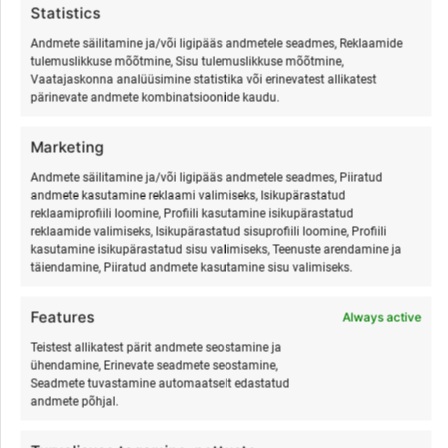
Statistics
be
b
chosen
ch
Andmete säilitamine ja/või ligipääs andmetele seadmes, Reklaamide
tulemuslikkuse mõõtmine, Sisu tulemuslikkuse mõõtmine,
on
o
Vaatajaskonna analüüsimine statistika või erinevatest allikatest
the
th
pärinevate andmete kombinatsioonide kaudu.
product
pr
Surfi-, jooga- ja hingamise
Isa ja laps surfilaager
page
p
laager Hiiumaal
Hiiumaal
Marketing
€
€
280,00
280,00
kuni
kuni
Andmete säilitamine ja/või ligipääs andmetele seadmes, Piiratud
andmete kasutamine reklaami valimiseks, Isikupärastatud
€
€
250,00
250,00
alates
alates
reklaamiprofiili loomine, Profiili kasutamine isikupärastatud
reklaamide valimiseks, Isikupärastatud sisuprofiili loomine, Profiili
This
Th
kasutamine isikupärastatud sisu valimiseks, Teenuste arendamine ja
Tee valik
Select options
täiendamine, Piiratud andmete kasutamine sisu valimiseks.
product
pr
has
ha
Features
multiple
mu
Always active
variants.
va
Teistest allikatest pärit andmete seostamine ja
%
The
Th
ühendamine, Erinevate seadmete seostamine,
Seadmete tuvastamine automaatselt edastatud
options
op
andmete põhjal.
may
m
be
b