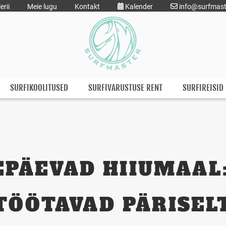
erii
Meie lugu
Kontakt
Kalender
info@surfmast
SURFIKOOLITUSED
SURFIVARUSTUSE RENT
SURFIREISID
PÄEVAD HIIUMAAL:
TÖÖTAVAD PÄRISEL