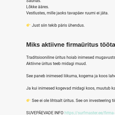
Saunas.
Lõkke ääres.
Vestlustes, mille jaoks tavapäev ruumi ei jäta.
Just siin tekib päris ühendus.
Miks aktiivne firmaüritus tööt
Traditsiooniline üritus hoiab inimesed mugavust
Aktiivne üritus teeb midagi muud.
See paneb inimesed liikuma, kogema ja koos la
Ja kui inimesed kogevad midagi koos, muutub k
See ei ole lihtsalt üritus. See on investeering ti
SUVEPÄEVADE INFO
https://surfmaster.ee/firm