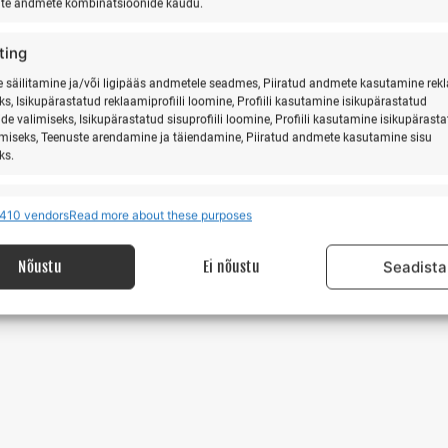
ate andmete kombinatsioonide kaudu.
vuseks.
ting
säilitamine ja/või ligipääs andmetele seadmes, Piiratud andmete kasutamine rek
ks, Isikupärastatud reklaamiprofiili loomine, Profiili kasutamine isikupärastatud
de valimiseks, Isikupärastatud sisuprofiili loomine, Profiili kasutamine isikupärast
imiseks, Teenuste arendamine ja täiendamine, Piiratud andmete kasutamine sisu
ks.
res
Alway
410 vendors
Read more about these purposes
 allikatest pärit andmete seostamine ja ühendamine, Erinevate seadmete
ine, Seadmete tuvastamine automaatselt edastatud andmete põhjal.
Nõustu
Ei nõustu
Seadista
isuse tagamine, pettuste ennetamine ja tuvastamine
igade parandamine, Reklaami ja sisu kuvamine, Eraelu
Alway
matusega seotud valikute salvestamine ja edastamine.