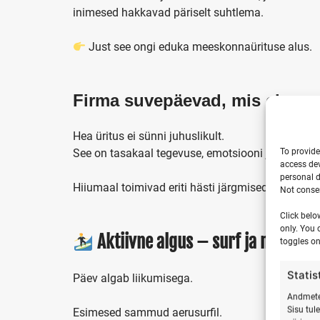
inimesed hakkavad päriselt suhtlema.
Just see ongi eduka meeskonnaürituse alus.
Firma suvepäevad, mis ei unu
Hea üritus ei sünni juhuslikult.
To provide
See on tasakaal tegevuse, emotsiooni ja vabadus
access dev
personal d
Hiiumaal toimivad eriti hästi järgmised lähenemi
Not consen
Click belo
only. You 
Aktiivne algus – surf ja meri
toggles on
Statis
Päev algab liikumisega.
Andmete 
Sisu tul
Esimesed sammud aerusurfil.