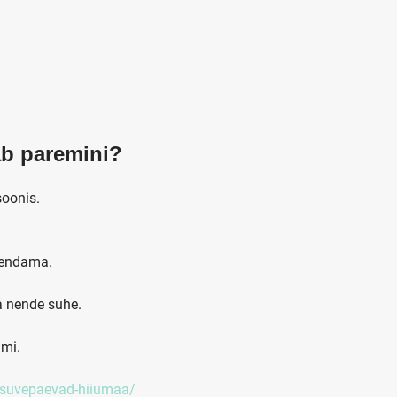
ab paremini?
soonis.
hendama.
a nende suhe.
imi.
a-suvepaevad-hiiumaa/