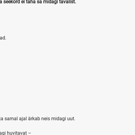
a seekord ei taha sa midagi tavalist.
ad.
a samal ajal ärkab neis midagi uut.
agi huvitavat –