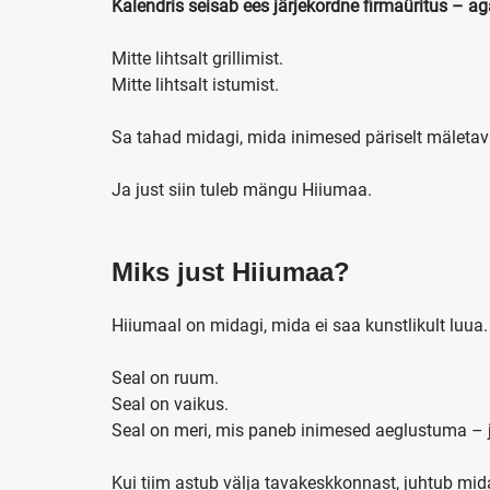
Kalendris seisab ees järjekordne firmaüritus – ag
Mitte lihtsalt grillimist.
Mitte lihtsalt istumist.
Sa tahad midagi, mida inimesed päriselt mäletav
Ja just siin tuleb mängu Hiiumaa.
Miks just Hiiumaa?
Hiiumaal on midagi, mida ei saa kunstlikult luua.
Seal on ruum.
Seal on vaikus.
Seal on meri, mis paneb inimesed aeglustuma – j
Kui tiim astub välja tavakeskkonnast, juhtub mid