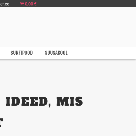
er.ee
0,00 €
SURFIPOOD
SUUSAKOOL
 IDEED, MIS
T