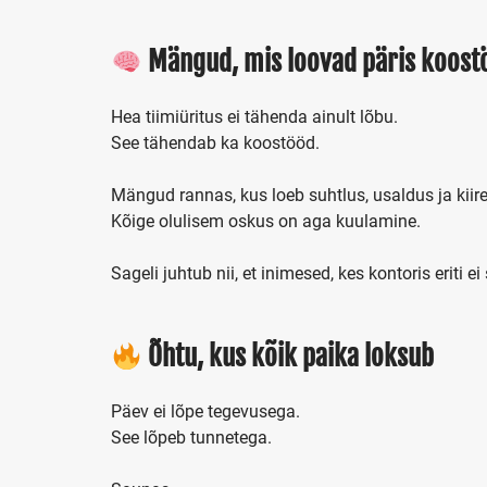
Mängud, mis loovad päris koost
Hea tiimiüritus ei tähenda ainult lõbu.
See tähendab ka koostööd.
Mängud rannas, kus loeb suhtlus, usaldus ja kiir
Kõige olulisem oskus on aga kuulamine.
Sageli juhtub nii, et inimesed, kes kontoris eriti ei
Õhtu, kus kõik paika loksub
Päev ei lõpe tegevusega.
See lõpeb tunnetega.