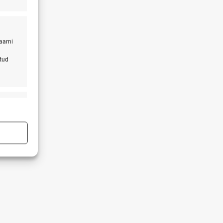
laami
atud
s active
s active