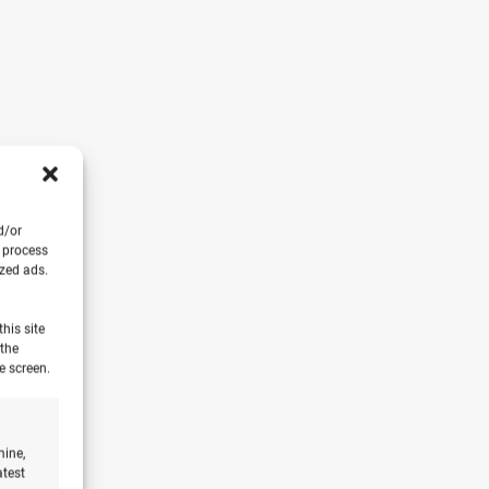
d/or
o process
ized ads.
his site
 the
e screen.
mine,
atest