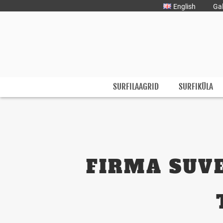
English
Gal
Surfmaster
SurfMaster Surfikool
SURFILAAGRID
SURFIKÜLA
FIRMA SUVE