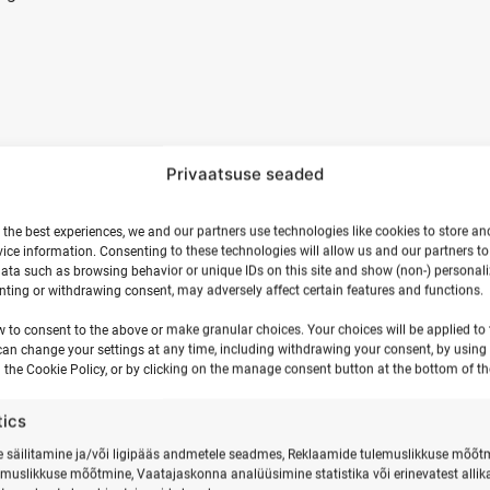
ne
Privaatsuse seaded
 the best experiences, we and our partners use technologies like cookies to store an
e vahel.
ice information. Consenting to these technologies will allow us and our partners t
ata such as browsing behavior or unique IDs on this site and show (non-) personal
sed.
ting or withdrawing consent, may adversely affect certain features and functions.
w to consent to the above or make granular choices. Your choices will be applied to t
can change your settings at any time, including withdrawing your consent, by using
 the Cookie Policy, or by clicking on the manage consent button at the bottom of th
tics
säilitamine ja/või ligipääs andmetele seadmes, Reklaamide tulemuslikkuse mõõt
emuslikkuse mõõtmine, Vaatajaskonna analüüsimine statistika või erinevatest allik