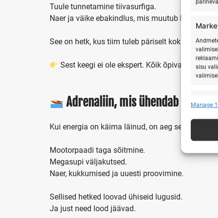
pärinev
Tuule tunnetamine tiivasurfiga.
Naer ja väike ebakindlus, mis muutub kiiresti ele
Marke
See on hetk, kus tiim tuleb päriselt kokku.
Andmete 
valimise
reklaami
Sest keegi ei ole ekspert. Kõik õpivad koos.
sisu val
valimise
Adrenaliin, mis ühendab
Featu
Manage 1
Teistest
seostam
Kui energia on käima läinud, on aeg seda tõsta.
Turval
Mootorpaadi taga sõitmine.
ning v
Megasupi väljakutsed.
puutu
Naer, kukkumised ja uuesti proovimine.
Sellised hetked loovad ühiseid lugusid.
Ja just need lood jäävad.