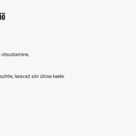
öö
e otsustamine.
 suhtle, leiavad siin ühise keele.