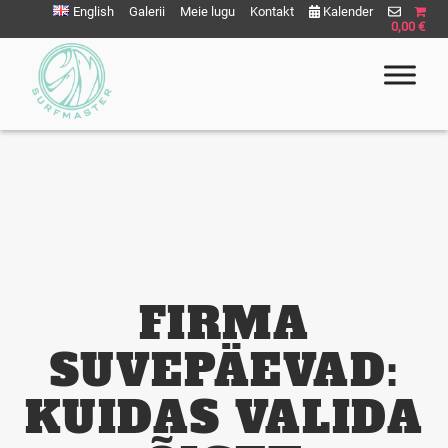
English
Galerii
Meie lugu
Kontakt
Kalender
0,00 €
Surfmaster
SurfMaster Surfikool
FIRMA
SUVEPÄEVAD:
KUIDAS VALIDA