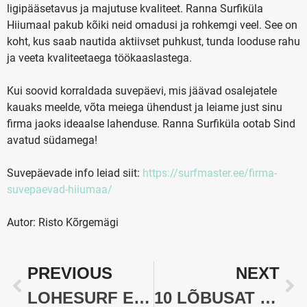
ligipääsetavus ja majutuse kvaliteet. Ranna Surfiküla
Hiiumaal pakub kõiki neid omadusi ja rohkemgi veel. See on
koht, kus saab nautida aktiivset puhkust, tunda looduse rahu
ja veeta kvaliteetaega töökaaslastega.
Kui soovid korraldada suvepäevi, mis jäävad osalejatele
kauaks meelde, võta meiega ühendust ja leiame just sinu
firma jaoks ideaalse lahenduse. Ranna Surfiküla ootab Sind
avatud südamega!
Suvepäevade info leiad siit:
https://surfmaster.ee/firma-
suvepaevad-hiiumaa/
Autor: Risto Kõrgemägi
PREVIOUS
NEXT
LOHESURF EESTIS: ALGAJA RÕÕMUD JA VALUD
10 LÕBUSAT JA MEESKONNAVAIMU TUGEVDAVAT TEGEVUST RANNA SURFIKÜLAS