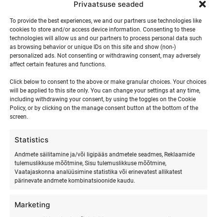
Privaatsuse seaded
Majutus on oluline osa igast ühritusest ning Ranna Surfiküla
glamping-telgid pakuvad täpselt seda, mida kaasaegsed
To provide the best experiences, we and our partners use technologies like
cookies to store and/or access device information. Consenting to these
töötajad otsivad – mugavust looduse keskel. Glamping-
technologies will allow us and our partners to process personal data such
telgid on varustatud kõigega, mida on vaja mugavaks
as browsing behavior or unique IDs on this site and show (non-)
puhkuseks, pakkudes samas lähedust loodusega, mis
personalized ads. Not consenting or withdrawing consent, may adversely
affect certain features and functions.
muudab ööbimise eriliseks elamuseks.
Click below to consent to the above or make granular choices. Your choices
will be applied to this site only. You can change your settings at any time,
Mitmekülgsed aktiivsed tegevused
including withdrawing your consent, by using the toggles on the Cookie
Policy, or by clicking on the manage consent button at the bottom of the
Ranna Surfiküla pakub rikkalikku valikut aktiivseid tegevusi,
screen.
mis sobivad kõigile – alates seiklushimulistest
spordisõpradest kuni rahulikumaid tegevusi eelistavateni.
Statistics
Siin on vaid mõned võimalused:
Andmete säilitamine ja/või ligipääs andmetele seadmes, Reklaamide
tulemuslikkuse mõõtmine, Sisu tulemuslikkuse mõõtmine,
Surfamine
: Kogenud instruktorid juhendavad
Vaatajaskonna analüüsimine statistika või erinevatest allikatest
osalejaid surfamise algtõdede juures, muutes selle
pärinevate andmete kombinatsioonide kaudu.
kättesaadavaks ka täiesti algajatele.
Marketing
Mootorpaadi sõit
: Adrenaliinilaksu pakkuv
mootorpaadi sõit on elamus, mida meenutatakse kaua.