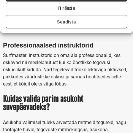
valmistatud road rahuldavad ka kõige nõudlikuma
Ei nõustu
maitsemeele. Päeva lõpetamiseks saab nautida sauna ja
värskendavat suplust meres – ideaalne viis väsimuse
Seadista
leevendamiseks ja meeleolu tõstmiseks.
Professionaalsed instruktorid
Surfmasteri instruktorid on oma ala professionaalid, kes
oskavad nii meelelahutust kui ka õpetlikke tegevusi
oskuslikult siduda. Nad tegelevad töökollektiiviga aktiivselt,
pakkudes väärtuslikke oskusi ja samas hoolitsedes selle
eest, et kõigil oleks väga lõbus.
Kuidas valida parim asukoht
suvepäevadeks?
Asukoha valimisel tuleks arvestada mitmeid tegureid, nagu
töötajate huvid, tegevuste mitmekülgsus, asukoha