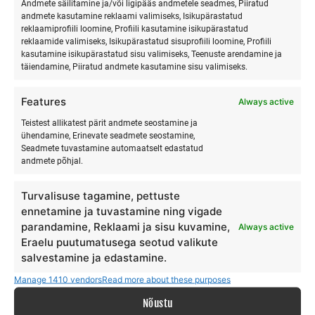
Andmete säilitamine ja/või ligipääs andmetele seadmes, Piiratud
Banaanisõit ja veelauaõpe
: Need tegevused toovad
andmete kasutamine reklaami valimiseks, Isikupärastatud
reklaamiprofiili loomine, Profiili kasutamine isikupärastatud
kaasa naeru ja meeskonna tõelise ühteliitmise.
reklaamide valimiseks, Isikupärastatud sisuprofiili loomine, Profiili
Pallimängud rannaniidul
: Sportlikud
kasutamine isikupärastatud sisu valimiseks, Teenuste arendamine ja
meeskonnamängud on suurepärane viis
täiendamine, Piiratud andmete kasutamine sisu valimiseks.
meeskonnaühtust tugevdada.
Features
Always active
Looduslähedane keskkond
Teistest allikatest pärit andmete seostamine ja
ühendamine, Erinevate seadmete seostamine,
Hiiumaa looduse ilu on väärtus omaette. Meie oma BALI
Seadmete tuvastamine automaatselt edastatud
andmete põhjal.
saar ongi Hiiumaa. Mereäärne asukoht, lopsakad
rannaniidud ja värskendav mereõhk loovad
Turvalisuse tagamine, pettuste
ideaaltingimused nii aktiivseteks tegevusteks kui ka
ennetamine ja tuvastamine ning vigade
rahulikuks jalutuskäiguks. Looduse keskel viibimine aitab
parandamine, Reklaami ja sisu kuvamine,
Always active
töötajatel lõõgastuda ja täita end positiivse energiaga.
Eraelu puutumatusega seotud valikute
salvestamine ja edastamine.
Maitsev toit ja saunamõnud
Manage 1410 vendors
Read more about these purposes
Ranna Surfiküla toitlustus on midagi, mida osalejad kaua
Nõustu
meeles peavad. Väga maitsvad ja kohalikest koostisainetest