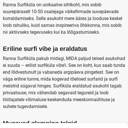
Ranna Surfiküla on unikaalne sihtkoht, mis sobib
suurepäraselt 10-50 osalejaga väikefirmade suvepäevade
korraldamiseks. Selle asukoht mere ääres ja looduse keskel
loob rahuliku, kuid samas inspireeriva õhkkonna, mis sobib
nii aktiivseks tegevuseks kui ka lõõgastumiseks.
Eriline surfi vibe ja eraldatus
Ranna Surfiküla pakub midagi, MIDA paljud teised asukohad
ei suuda – erilist surfiküla vibe’i. See on koht, kus saab tunda
end lõdvestunult ja vabaneda argipäeva pingetest. See on
väga eriline tunne, mida kogevad tõelised surfarid ja surfi
meistrid sügaval hinges. Surfiküla eraldatud asukoht tagab
privaatsuse, mis vähendab segavaid tegureid ja loob
töötajatele võimaluse keskenduda meeskonnaühtuse ja
suhete tugevdamisele.
Mugavad glamping-telgid