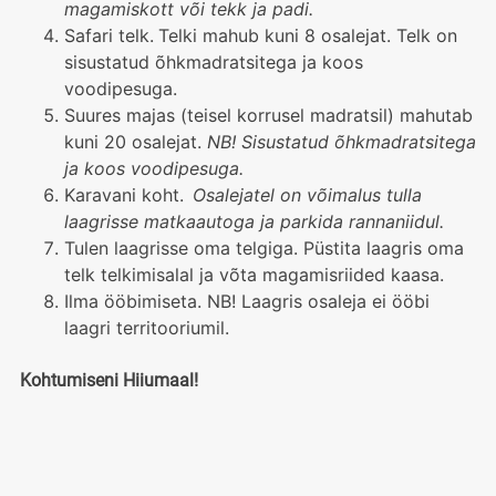
magamiskott või tekk ja padi.
Safari telk.
Telki mahub kuni 8 osalejat. Telk on
sisustatud õhkmadratsitega ja koos
voodipesuga.
Suures majas (teisel korrusel madratsil) mahutab
kuni 20 osalejat.
NB! Sisustatud õhkmadratsitega
ja koos voodipesuga.
Karavani koht.
Osalejatel on võimalus tulla
laagrisse matkaautoga ja parkida rannaniidul.
Tulen laagrisse oma telgiga. Püstita laagris oma
telk telkimisalal ja võta magamisriided kaasa.
Ilma ööbimiseta. NB! Laagris osaleja ei ööbi
laagri territooriumil.
Kohtumiseni Hiiumaal!