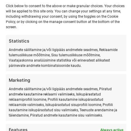
Ööbimine
Click below to consent to the above or make granular choices. Your choices
will be applied to this site only. You can change your settings at any time,
including withdrawing your consent, by using the toggles on the Cookie
Jaanipäev
Policy, or by clicking on the manage consent button at the bottom of the
Ranna
screen.
LISA KORVI
Surfikülas
kogus
Statistics
Andmete säilitamine ja/või ligipääs andmetele seadmes, Reklaamide
tulemuslikkuse mõõtmine, Sisu tulemuslikkuse mõõtmine,
Vaatajaskonna analüüsimine statistika või erinevatest allikatest
pärinevate andmete kombinatsioonide kaudu.
Marketing
Soovid rohkem infot saada?
Andmete säilitamine ja/või ligipääs andmetele seadmes, Piiratud
andmete kasutamine reklaami valimiseks, Isikupärastatud
reklaamiprofiili loomine, Profiili kasutamine isikupärastatud
Risto tel: 56686766 e-mail:
info@surfmaster.ee
Surfi ja
reklaamide valimiseks, Isikupärastatud sisuprofiili loomine, Profiili
muud tegevused.
kasutamine isikupärastatud sisu valimiseks, Teenuste arendamine ja
täiendamine, Piiratud andmete kasutamine sisu valimiseks.
Riho tel: 5071378 e-mail:
info@allclean.ee
Ööbimisega ja
Features
Always active
toitlustamisega seotud küsimused.