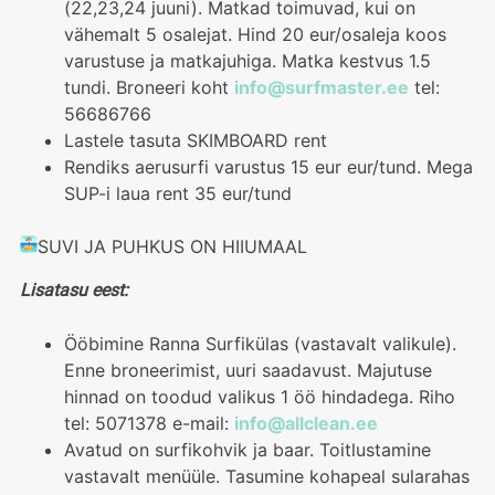
(22,23,24 juuni). Matkad toimuvad, kui on
vähemalt 5 osalejat. Hind 20 eur/osaleja koos
varustuse ja matkajuhiga. Matka kestvus 1.5
tundi. Broneeri koht
info@surfmaster.ee
tel:
56686766
Lastele tasuta SKIMBOARD rent
Rendiks aerusurfi varustus 15 eur eur/tund. Mega
SUP-i laua rent 35 eur/tund
SUVI JA PUHKUS ON HIIUMAAL
Lisatasu eest:
Ööbimine Ranna Surfikülas (vastavalt valikule).
Enne broneerimist, uuri saadavust. Majutuse
hinnad on toodud valikus 1 öö hindadega. Riho
tel: 5071378 e-mail:
info@allclean.ee
Avatud on surfikohvik ja baar. Toitlustamine
vastavalt menüüle. Tasumine kohapeal sularahas