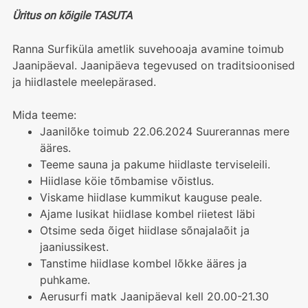
Üritus on kõigile TASUTA
Ranna Surfiküla ametlik suvehooaja avamine toimub
Jaanipäeval. Jaanipäeva tegevused on traditsioonised
ja hiidlastele meelepärased.
Mida teeme:
Jaanilõke toimub 22.06.2024 Suurerannas mere
ääres.
Teeme sauna ja pakume hiidlaste terviseleili.
Hiidlase köie tõmbamise võistlus.
Viskame hiidlase kummikut kauguse peale.
Ajame lusikat hiidlase kombel riietest läbi
Otsime seda õiget hiidlase sõnajalaõit ja
jaaniussikest.
Tanstime hiidlase kombel lõkke ääres ja
puhkame.
Aerusurfi matk Jaanipäeval kell 20.00-21.30