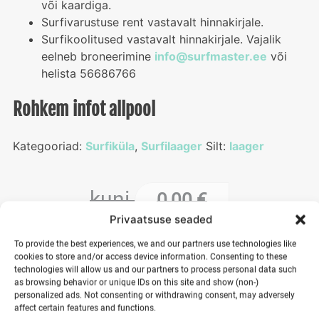
või kaardiga.
Surfivarustuse rent vastavalt hinnakirjale.
Surfikoolitused vastavalt hinnakirjale. Vajalik
eelneb broneerimine
info@surfmaster.ee
või
helista 56686766
Rohkem infot allpool
Kategooriad:
Surfiküla
,
Surfilaager
Silt:
laager
kuni
0,00
€
Privaatsuse seaded
alates
0,00
€
To provide the best experiences, we and our partners use technologies like
cookies to store and/or access device information. Consenting to these
technologies will allow us and our partners to process personal data such
as browsing behavior or unique IDs on this site and show (non-)
personalized ads. Not consenting or withdrawing consent, may adversely
Toimumisaeg
affect certain features and functions.