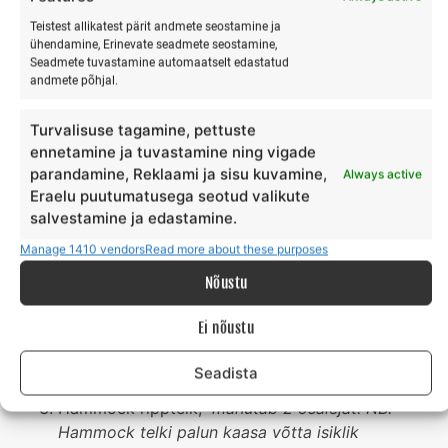
Teistest allikatest pärit andmete seostamine ja
ühendamine, Erinevate seadmete seostamine,
Majutusinfo ja broneerimine üleval ka booking.com
Seadmete tuvastamine automaatselt edastatud
https://www.booking.com/hotel/ee/ranna-
andmete põhjal.
surfikula.et.html
Turvalisuse tagamine, pettuste
Ööbimise võimalused Ranna Surfikülas. Hinnad on toodud
ennetamine ja tuvastamine ning vigade
valikus 1 öö. Uuri saadavust enne broneerimist.
parandamine, Reklaami ja sisu kuvamine,
Always active
Eraelu puutumatusega seotud valikute
Glamping telk, mahutab 2 osalejat. Peredele
salvestamine ja edastamine.
eraldi glämpingud vastavalt laste
Manage 1410 vendors
Read more about these purposes
arvule.
Glamping telk on sisustatud mööbliga ja
Nõustu
küttekoldega ning kaheinimese voodiga koos
voodipesuga. Lisavoodi võimalus.
Ei nõustu
Surfibuss, 2 kohta. Surfibuss mahutab kenasti
ööbima kaks osalejat.
Surfibussis on
Seadista
kaheinimese voodi koos voodipesuga.
Hammock ripptelk,
mahutab 2 osalejat. NB!
Hammock telki palun kaasa võtta isiklik