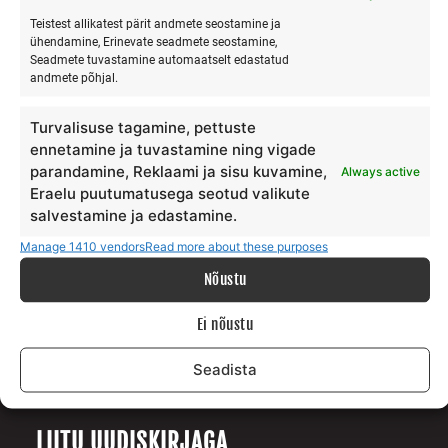
Teistest allikatest pärit andmete seostamine ja
ühendamine, Erinevate seadmete seostamine,
Seadmete tuvastamine automaatselt edastatud
MEIST
andmete põhjal.
Meie lugu
Turvalisuse tagamine, pettuste
Teenus
ennetamine ja tuvastamine ning vigade
Galerii
parandamine, Reklaami ja sisu kuvamine,
Always active
Eraelu puutumatusega seotud valikute
Surfiblogi
salvestamine ja edastamine.
Toetajad
Kontakt
Manage 1410 vendors
Read more about these purposes
Nõustu
TINGIMUSED
Ei nõustu
Andmekaitse tingimused
Seadista
Teenuste ja ostu tingimused
LIITU UUDISKIRJAGA