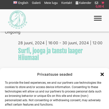
Liigu
English
Galerii
Meie lugu
Kontakt
Kalender
0,00 €
sisu
juurde
06/29/2024
Eve
Vie
Select
Vie
Ongoing
Nav
date.
Nav
Surfmaster
SurfMaster Surfikool
28 juuni, 2024 | 16:00
-
30 juuni, 2024 | 12:00
Surfi, jooga ja tanstu laager
Hiiumaal
Privaatsuse seaded
Previous Day
Next Day
To provide the best experiences, we and our partners use technologies like
cookies to store and/or access device information. Consenting to these
technologies will allow us and our partners to process personal data such
as browsing behavior or unique IDs on this site and show (non-)
personalized ads. Not consenting or withdrawing consent, may adversely
affect certain features and functions.