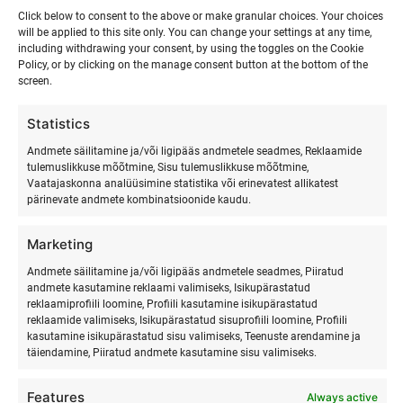
Click below to consent to the above or make granular choices. Your choices
will be applied to this site only. You can change your settings at any time,
including withdrawing your consent, by using the toggles on the Cookie
Policy, or by clicking on the manage consent button at the bottom of the
screen.
Statistics
Andmete säilitamine ja/või ligipääs andmetele seadmes, Reklaamide
tulemuslikkuse mõõtmine, Sisu tulemuslikkuse mõõtmine,
Vaatajaskonna analüüsimine statistika või erinevatest allikatest
pärinevate andmete kombinatsioonide kaudu.
Marketing
SURFMASTER
Andmete säilitamine ja/või ligipääs andmetele seadmes, Piiratud
andmete kasutamine reklaami valimiseks, Isikupärastatud
reklaamiprofiili loomine, Profiili kasutamine isikupärastatud
Ranna Surfiküla
reklaamide valimiseks, Isikupärastatud sisuprofiili loomine, Profiili
+372 566 86 766
kasutamine isikupärastatud sisu valimiseks, Teenuste arendamine ja
täiendamine, Piiratud andmete kasutamine sisu valimiseks.
info@surfmaster.ee
Features
Always active