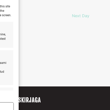
his site
 the
e screen.
Next Day
mine,
atest
laami
atud
s active
ITU UUDISKIRJAGA