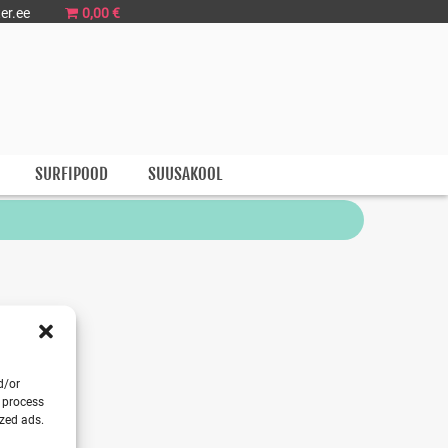
er.ee
0,00 €
SURFIPOOD
SUUSAKOOL
d/or
o process
ized ads.