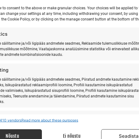
w to consent to the above or make granular choices. Your choices will be applied to t
can change your settings at any time, including withdrawing your consent, by using
 the Cookie Policy, or by clicking on the manage consent button at the bottom of th
tics
säilitamine ja/või ligipääs andmetele seadmes, Reklaamide tulemuslikkuse mõõt
emuslikkuse mõõtmine, Vaatajaskonna analüüsimine statistika või erinevatest allik
ate andmete kombinatsioonide kaudu.
ting
säilitamine ja/või ligipääs andmetele seadmes, Piiratud andmete kasutamine rek
ks, Isikupärastatud reklaamiprofiili loomine, Profiili kasutamine isikupärastatud
de valimiseks, Isikupärastatud sisuprofiili loomine, Profiili kasutamine isikupärast
imiseks, Teenuste arendamine ja täiendamine, Piiratud andmete kasutamine sisu
ks.
res
Alway
410 vendors
Read more about these purposes
MEIST
LI
 allikatest pärit andmete seostamine ja ühendamine, Erinevate seadmete
ine, Seadmete tuvastamine automaatselt edastatud andmete põhjal.
Nõustu
Ei nõustu
Seadista