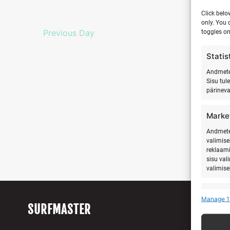
Click belo
only. You 
Previous Day
toggles on
Statis
Andmete 
Sisu tul
pärinev
Marke
Andmete 
valimise
reklaami
sisu val
valimise
Featu
Manage 1
SURFMASTER
Teistest
seostam