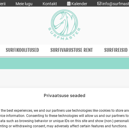
erii
Meie lugu
Kontakt
Kalender
info@surfmast
SURFIKOOLITUSED
SURFIVARUSTUSE RENT
SURFIREISID
Privaatsuse seaded
:00
Hiiumaal 2026. Ranna Surfikülas.
 the best experiences, we and our partners use technologies like cookies to store an
ice information. Consenting to these technologies will allow us and our partners t
ata such as browsing behavior or unique IDs on this site and show (non-) personal
ting or withdrawing consent, may adversely affect certain features and functions.