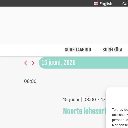
Liigu
English
Gal
sisu
juurde
Surfmaster
SurfMaster Surfikool
SURFILAAGRID
SURFIKÜLA
15 juuni, 2026
Select
date.
08:00
15 juuni | 08:00
-
17 juuni | 17
Noorte lohesurfilaager 
To provide
access dev
personal d
Not consen