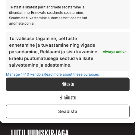
Teistest allikatest pärit andmete seostamine ja
ühendamine, Erinevate seadmete seostamine,
Seadmete tuvastamine automaatselt edastatud
MEIST
andmete põhjal.
Meie lugu
Turvalisuse tagamine, pettuste
Teenus
ennetamine ja tuvastamine ning vigade
Galerii
parandamine, Reklaami ja sisu kuvamine,
Always active
Eraelu puutumatusega seotud valikute
Surfiblogi
salvestamine ja edastamine.
Toetajad
Kontakt
Manage 1410 vendors
Read more about these purposes
Nõustu
TINGIMUSED
Ei nõustu
Andmekaitse tingimused
Seadista
Teenuste ja ostu tingimused
LIITU UUDISKIRJAGA