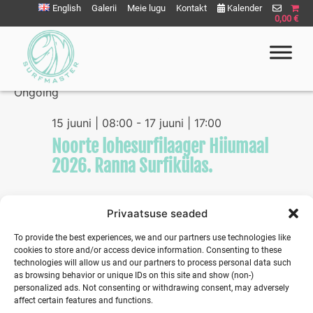
Liigu
English
Galerii
Meie lugu
Kontakt
Kalender
0,00 €
sisu
juurde
06/16/2026
Eve
Vie
Select
Vie
Ongoing
Nav
date.
Nav
Surfmaster
SurfMaster Surfikool
15 juuni | 08:00
-
17 juuni | 17:00
Noorte lohesurfilaager Hiiumaal
2026. Ranna Surfikülas.
Privaatsuse seaded
Previous Day
Next Day
To provide the best experiences, we and our partners use technologies like
cookies to store and/or access device information. Consenting to these
technologies will allow us and our partners to process personal data such
as browsing behavior or unique IDs on this site and show (non-)
personalized ads. Not consenting or withdrawing consent, may adversely
affect certain features and functions.