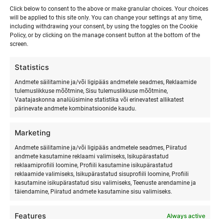
Click below to consent to the above or make granular choices. Your choices
will be applied to this site only. You can change your settings at any time,
including withdrawing your consent, by using the toggles on the Cookie
Policy, or by clicking on the manage consent button at the bottom of the
screen.
Statistics
Andmete säilitamine ja/või ligipääs andmetele seadmes, Reklaamide
tulemuslikkuse mõõtmine, Sisu tulemuslikkuse mõõtmine,
Vaatajaskonna analüüsimine statistika või erinevatest allikatest
pärinevate andmete kombinatsioonide kaudu.
Marketing
SURFMASTER
Andmete säilitamine ja/või ligipääs andmetele seadmes, Piiratud
andmete kasutamine reklaami valimiseks, Isikupärastatud
reklaamiprofiili loomine, Profiili kasutamine isikupärastatud
Ranna Surfiküla
reklaamide valimiseks, Isikupärastatud sisuprofiili loomine, Profiili
+372 566 86 766
kasutamine isikupärastatud sisu valimiseks, Teenuste arendamine ja
täiendamine, Piiratud andmete kasutamine sisu valimiseks.
info@surfmaster.ee
Features
Always active