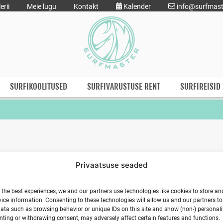
erii
Meie lugu
Kontakt
Kalender
info@surfmast
SURFIKOOLITUSED
SURFIVARUSTUSE RENT
SURFIREISID
Privaatsuse seaded
:00
Hiiumaal 2026. Ranna Surfikülas.
 the best experiences, we and our partners use technologies like cookies to store an
ice information. Consenting to these technologies will allow us and our partners t
ata such as browsing behavior or unique IDs on this site and show (non-) personal
ting or withdrawing consent, may adversely affect certain features and functions.