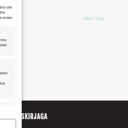
his site
 the
e screen.
Next Day
mine,
atest
laami
atud
s active
ITU UUDISKIRJAGA