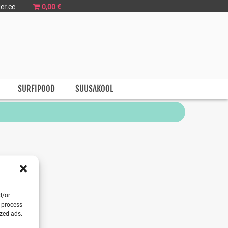
er.ee
0,00 €
SURFIPOOD
SUUSAKOOL
d/or
o process
ized ads.