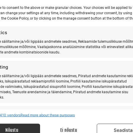
w to consent to the above or make granular choices. Your choices will be applied to t
can change your settings at any time, including withdrawing your consent, by using
 the Cookie Policy, or by clicking on the manage consent button at the bottom of th
tics
säilitamine ja/või ligipääs andmetele seadmes, Reklaamide tulemuslikkuse mõõt
emuslikkuse mõõtmine, Vaatajaskonna analüüsimine statistika või erinevatest allik
ate andmete kombinatsioonide kaudu.
ting
säilitamine ja/või ligipääs andmetele seadmes, Piiratud andmete kasutamine rek
ks, Isikupärastatud reklaamiprofiili loomine, Profiili kasutamine isikupärastatud
de valimiseks, Isikupärastatud sisuprofiili loomine, Profiili kasutamine isikupärast
imiseks, Teenuste arendamine ja täiendamine, Piiratud andmete kasutamine sisu
ks.
res
Alway
410 vendors
Read more about these purposes
MEIST
LI
 allikatest pärit andmete seostamine ja ühendamine, Erinevate seadmete
ine, Seadmete tuvastamine automaatselt edastatud andmete põhjal.
Nõustu
Ei nõustu
Seadista