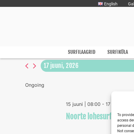
Liigu
English
Gal
sisu
juurde
Surfmaster
SurfMaster Surfikool
SURFILAAGRID
SURFIKÜLA
17 juuni, 2026
Select
date.
Ongoing
15 juuni | 08:00
-
17 juuni | 17
Noorte lohesurfilaager 
To provide
access dev
personal d
Not consen