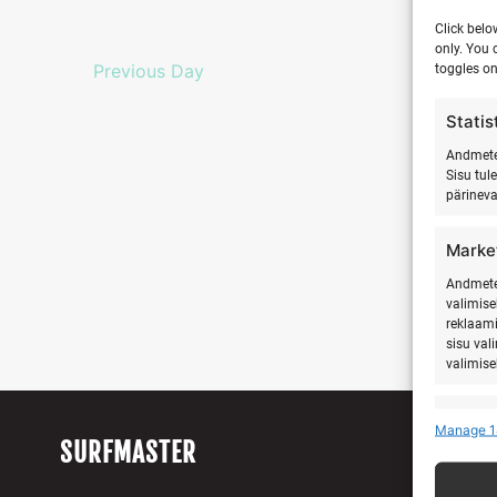
Click belo
only. You 
Previous Day
toggles on
Statis
Andmete 
Sisu tul
pärinev
Marke
Andmete 
valimise
reklaami
sisu val
valimise
Featu
Manage 1
SURFMASTER
Teistest
seostam