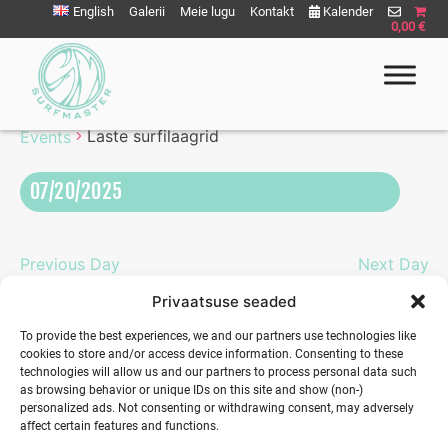
Liigu
English
Galerii
Meie lugu
Kontakt
Kalender
0,00 €
sisu
juurde
Laste surfilaagrid
Laste surfilaagrid
Events
Surfmaster
SurfMaster Surfikool
07/20/2025
Eve
Vie
Select
Vie
Nav
date.
Nav
Previous Day
Next Day
Privaatsuse seaded
To provide the best experiences, we and our partners use technologies like
cookies to store and/or access device information. Consenting to these
technologies will allow us and our partners to process personal data such
as browsing behavior or unique IDs on this site and show (non-)
personalized ads. Not consenting or withdrawing consent, may adversely
affect certain features and functions.