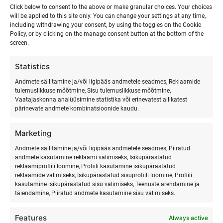
Click below to consent to the above or make granular choices. Your choices
will be applied to this site only. You can change your settings at any time,
including withdrawing your consent, by using the toggles on the Cookie
Policy, or by clicking on the manage consent button at the bottom of the
screen.
Statistics
Andmete säilitamine ja/või ligipääs andmetele seadmes, Reklaamide
tulemuslikkuse mõõtmine, Sisu tulemuslikkuse mõõtmine,
Vaatajaskonna analüüsimine statistika või erinevatest allikatest
pärinevate andmete kombinatsioonide kaudu.
Marketing
SURFMASTER
Andmete säilitamine ja/või ligipääs andmetele seadmes, Piiratud
andmete kasutamine reklaami valimiseks, Isikupärastatud
reklaamiprofiili loomine, Profiili kasutamine isikupärastatud
Ranna Surfiküla
reklaamide valimiseks, Isikupärastatud sisuprofiili loomine, Profiili
+372 566 86 766
kasutamine isikupärastatud sisu valimiseks, Teenuste arendamine ja
täiendamine, Piiratud andmete kasutamine sisu valimiseks.
info@surfmaster.ee
Features
Always active