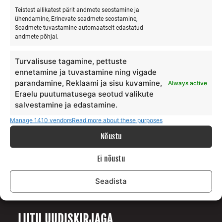
Teistest allikatest pärit andmete seostamine ja
ühendamine, Erinevate seadmete seostamine,
Seadmete tuvastamine automaatselt edastatud
MEIST
andmete põhjal.
Meie lugu
Turvalisuse tagamine, pettuste
Teenus
ennetamine ja tuvastamine ning vigade
parandamine, Reklaami ja sisu kuvamine,
Always active
Galerii
Eraelu puutumatusega seotud valikute
Surfiblogi
salvestamine ja edastamine.
Toetajad
Manage 1410 vendors
Read more about these purposes
Kontakt
Nõustu
TINGIMUSED
Ei nõustu
Andmekaitse tingimused
Seadista
Teenuste ja ostu tingimused
LIITU UUDISKIRJAGA