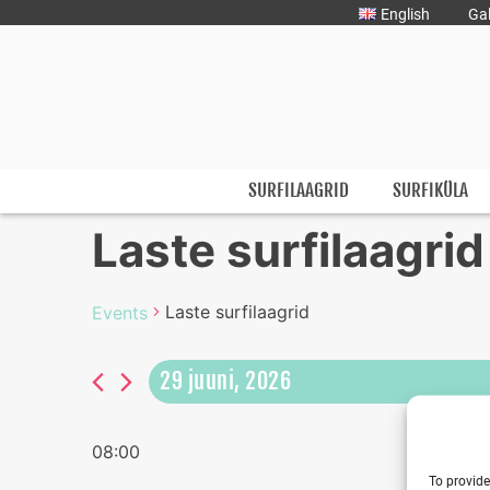
Liigu
English
Gal
sisu
juurde
Surfmaster
SurfMaster Surfikool
SURFILAAGRID
SURFIKÜLA
Laste surfilaagrid
Laste surfilaagrid
Events
29 juuni, 2026
Select
date.
08:00
To provide