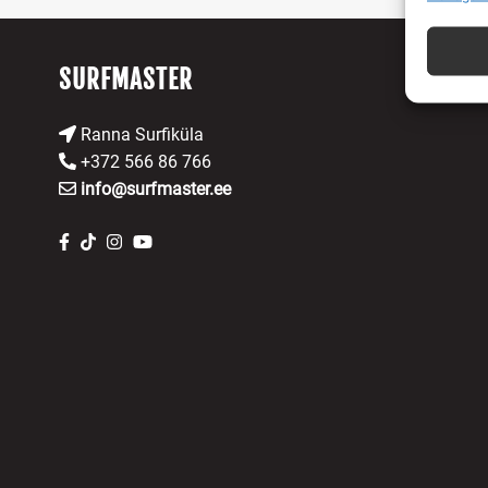
Teistest
seostam
SURFMASTER
Turval
ning v
Ranna Surfiküla
puutu
+372 566 86 766
info@surfmaster.ee