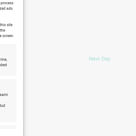
o process
ized ads.
his site
 the
e screen.
Next Day
mine,
atest
laami
atud
s active