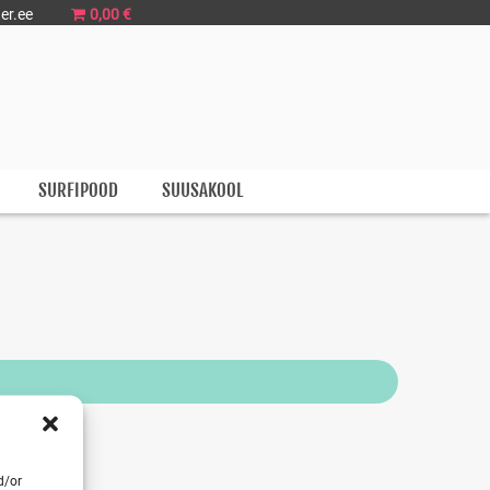
er.ee
0,00 €
SURFIPOOD
SUUSAKOOL
d/or