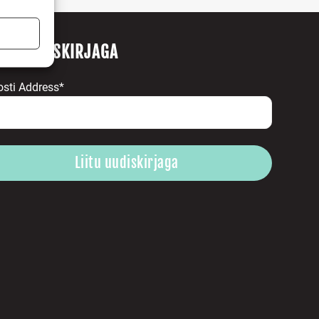
ITU UUDISKIRJAGA
s active
osti Address*