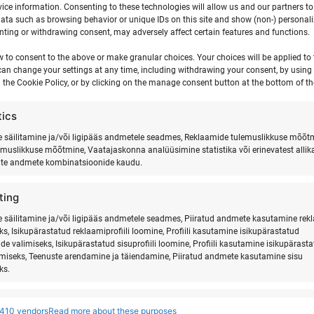
ice information. Consenting to these technologies will allow us and our partners t
00
ata such as browsing behavior or unique IDs on this site and show (non-) personal
ting or withdrawing consent, may adversely affect certain features and functions.
lastele Hiiumaal 2026.
w to consent to the above or make granular choices. Your choices will be applied to t
can change your settings at any time, including withdrawing your consent, by using
 the Cookie Policy, or by clicking on the manage consent button at the bottom of th
tics
säilitamine ja/või ligipääs andmetele seadmes, Reklaamide tulemuslikkuse mõõt
emuslikkuse mõõtmine, Vaatajaskonna analüüsimine statistika või erinevatest allik
ate andmete kombinatsioonide kaudu.
ting
säilitamine ja/või ligipääs andmetele seadmes, Piiratud andmete kasutamine rek
ks, Isikupärastatud reklaamiprofiili loomine, Profiili kasutamine isikupärastatud
de valimiseks, Isikupärastatud sisuprofiili loomine, Profiili kasutamine isikupärast
imiseks, Teenuste arendamine ja täiendamine, Piiratud andmete kasutamine sisu
ks.
res
Alway
410 vendors
Read more about these purposes