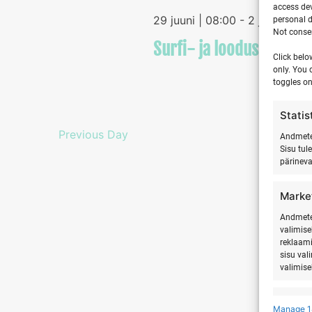
access dev
29 juuni | 08:00
-
2 juuli | 17:
personal d
Not consen
Surfi- ja looduslaager 
Click belo
only. You 
toggles on
Statis
Previous Day
Andmete 
Sisu tul
pärinev
Marke
Andmete 
valimise
reklaami
sisu val
valimise
Featu
Manage 1