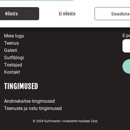
 allikatest pärit andmete seostamine ja ühendamine, Erinevate seadmete
ine, Seadmete tuvastamine automaatselt edastatud andmete põhjal.
Nõustu
Ei nõustu
Seadista
MEIST
LI
isuse tagamine, pettuste ennetamine ja tuvastamine
igade parandamine, Reklaami ja sisu kuvamine, Eraelu
Alway
E-p
Meie lugu
matusega seotud valikute salvestamine ja edastamine.
Teenus
Galerii
Surfiblogi
Toetajad
Kontakt
TINGIMUSED
Andmekaitse tingimused
Teenuste ja ostu tingimused
© 2024 Surfmaster |
Kodulehte hooldab
Zezz