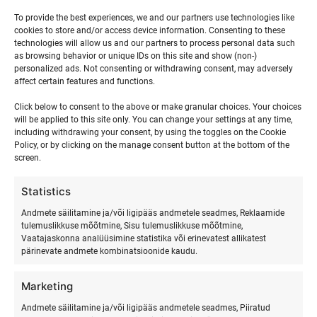
events,
events,
events,
events,
events,
events,
event
To provide the best experiences, we and our partners use technologies like
cookies to store and/or access device information. Consenting to these
0
0
0
0
0
0
0
10
11
12
13
14
15
16
technologies will allow us and our partners to process personal data such
events,
events,
events,
events,
events,
events,
event
as browsing behavior or unique IDs on this site and show (non-)
personalized ads. Not consenting or withdrawing consent, may adversely
0
0
0
0
0
0
0
17
18
19
20
21
22
23
affect certain features and functions.
events,
events,
events,
events,
events,
events,
events
Click below to consent to the above or make granular choices. Your choices
0
0
0
0
0
0
0
24
25
26
27
28
29
30
will be applied to this site only. You can change your settings at any time,
including withdrawing your consent, by using the toggles on the Cookie
events,
events,
events,
events,
events,
events,
events
Policy, or by clicking on the manage consent button at the bottom of the
0
0
0
0
0
0
0
screen.
31
1
2
3
4
5
6
events,
events,
events,
events,
events,
events,
event
Statistics
Andmete säilitamine ja/või ligipääs andmetele seadmes, Reklaamide
tulemuslikkuse mõõtmine, Sisu tulemuslikkuse mõõtmine,
sept
juuli
This Month
Vaatajaskonna analüüsimine statistika või erinevatest allikatest
pärinevate andmete kombinatsioonide kaudu.
Marketing
Andmete säilitamine ja/või ligipääs andmetele seadmes, Piiratud