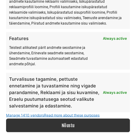
andmete kasutamine reklaami valimiseks, Isikupärastatud
reklaamiprofiili loomine, Profiili kasutamine isikupärastatud
reklaamide valimiseks, Isikupärastatud sisuprofiili loomine, Profiili
kasutamine isikupärastatud sisu valimiseks, Teenuste arendamine ja
täiendamine, Piiratud andmete kasutamine sisu valimiseks.
SURFMASTER
Features
Always active
Teistest allikatest pärit andmete seostamine ja
Ranna Surfiküla
ühendamine, Erinevate seadmete seostamine,
Seadmete tuvastamine automaatselt edastatud
+372 566 86 766
andmete põhjal.
info@surfmaster.ee
Turvalisuse tagamine, pettuste
ennetamine ja tuvastamine ning vigade
parandamine, Reklaami ja sisu kuvamine,
Always active
Eraelu puutumatusega seotud valikute
MEIST
salvestamine ja edastamine.
Manage 1410 vendors
Read more about these purposes
Meie lugu
Nõustu
Teenus
Galerii