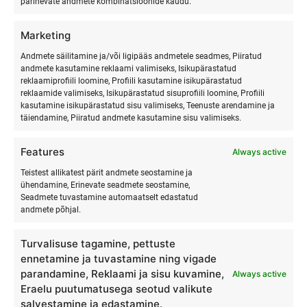
pärinevate andmete kombinatsioonide kaudu.
https://surfmaster.ee/isa-ja-laps-surfilaager-hiiumaal/
Marketing
Noorte surfi- ja looduslaager
Surfi- ja looduslaager lastele
Andmete säilitamine ja/või ligipääs andmetele seadmes, Piiratud
Hiiumaal 2025.
Hiiumaal 2025.
andmete kasutamine reklaami valimiseks, Isikupärastatud
reklaamiprofiili loomine, Profiili kasutamine isikupärastatud
reklaamide valimiseks, Isikupärastatud sisuprofiili loomine, Profiili
kasutamine isikupärastatud sisu valimiseks, Teenuste arendamine ja
täiendamine, Piiratud andmete kasutamine sisu valimiseks.
Features
Always active
Teistest allikatest pärit andmete seostamine ja
ühendamine, Erinevate seadmete seostamine,
Seadmete tuvastamine automaatselt edastatud
SURFMASTER
andmete põhjal.
Turvalisuse tagamine, pettuste
Ranna Surfiküla
ennetamine ja tuvastamine ning vigade
+372 566 86 766
parandamine, Reklaami ja sisu kuvamine,
Always active
info@surfmaster.ee
Eraelu puutumatusega seotud valikute
salvestamine ja edastamine.