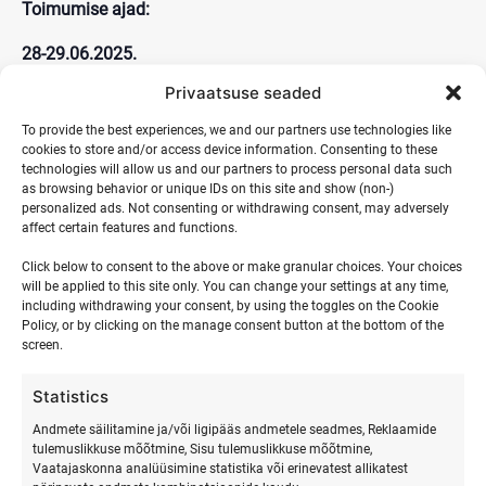
Toimumise ajad:
28-29.06.2025.
Privaatsuse seaded
12-13.07.2025.
To provide the best experiences, we and our partners use technologies like
16-17.08.2025
cookies to store and/or access device information. Consenting to these
technologies will allow us and our partners to process personal data such
as browsing behavior or unique IDs on this site and show (non-)
personalized ads. Not consenting or withdrawing consent, may adversely
affect certain features and functions.
DETAILS
Start:
Click below to consent to the above or make granular choices. Your choices
will be applied to this site only. You can change your settings at any time,
12 juuli, 2025 | 08:00
including withdrawing your consent, by using the toggles on the Cookie
Policy, or by clicking on the manage consent button at the bottom of the
End:
screen.
13 juuli, 2025 | 17:00
Statistics
Event Category:
Andmete säilitamine ja/või ligipääs andmetele seadmes, Reklaamide
Muud üritused
tulemuslikkuse mõõtmine, Sisu tulemuslikkuse mõõtmine,
Vaatajaskonna analüüsimine statistika või erinevatest allikatest
Website: