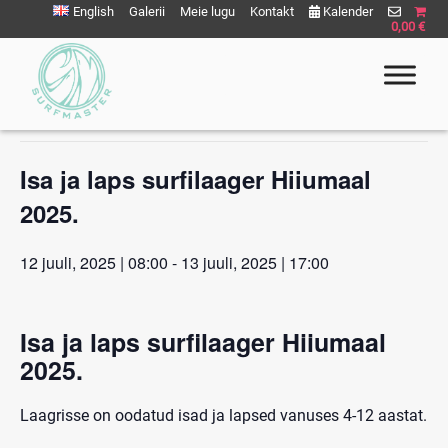
Liigu
English
Galerii
Meie lugu
Kontakt
Kalender
0,00 €
sisu
juurde
« All Events
This event has passed.
Surfmaster
SurfMaster Surfikool
Isa ja laps surfilaager Hiiumaal
2025.
12 juuli, 2025 | 08:00
-
13 juuli, 2025 | 17:00
Isa ja laps surfilaager Hiiumaal
2025.
Laagrisse on oodatud isad ja lapsed vanuses 4-12 aastat.