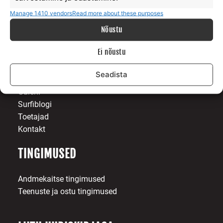
Manage 1410 vendors
Read more about these purposes
Nõustu
MEIST
Ei nõustu
Meie lugu
Seadista
Teenus
Galerii
Surfiblogi
Toetajad
Kontakt
TINGIMUSED
Andmekaitse tingimused
Teenuste ja ostu tingimused