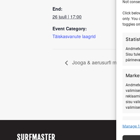
Not consen
End:
Click belo
26 juuli | 17:00
only. You 
toggles on
Event Category:
Täiskasvanute laagrid
Statis
Andmete 
Sisu tul
pärinev
Jooga & aerusurfi matk Hiiuma
Marke
Andmete 
valimise
reklaami
sisu val
valimise
Featu
Manage 1
Teistest
SURFMASTER
seostam