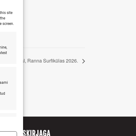
his site
 the
e screen.
mine,
atest
atk Hiiumaal, Ranna Surfikülas 2026.
laami
atud
s active
ITU UUDISKIRJAGA