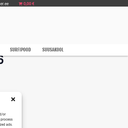
er.ee
0,00 €
SURFIPOOD
SUUSAKOOL
6
d/or
o process
ized ads.