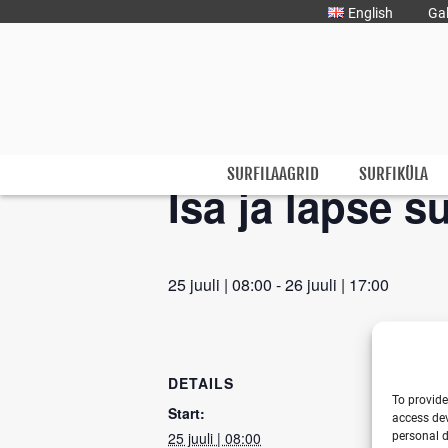
Liigu
English
Gal
sisu
juurde
« All Events
This event has passed.
Surfmaster
SurfMaster Surfikool
SURFILAAGRID
SURFIKÜLA
Isa ja lapse s
25 juuli | 08:00
-
26 juuli | 17:00
DETAILS
To provide
Start:
access dev
25 juuli | 08:00
personal d