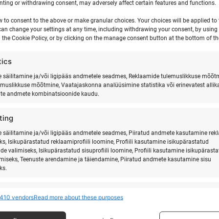
ting or withdrawing consent, may adversely affect certain features and functions.
w to consent to the above or make granular choices. Your choices will be applied to t
can change your settings at any time, including withdrawing your consent, by using
 the Cookie Policy, or by clicking on the manage consent button at the bottom of th
tics
säilitamine ja/või ligipääs andmetele seadmes, Reklaamide tulemuslikkuse mõõt
emuslikkuse mõõtmine, Vaatajaskonna analüüsimine statistika või erinevatest allik
ate andmete kombinatsioonide kaudu.
al, Ranna Surfikülas 2026.
Jooga & aerusurfi m
ting
säilitamine ja/või ligipääs andmetele seadmes, Piiratud andmete kasutamine rek
ks, Isikupärastatud reklaamiprofiili loomine, Profiili kasutamine isikupärastatud
de valimiseks, Isikupärastatud sisuprofiili loomine, Profiili kasutamine isikupärast
imiseks, Teenuste arendamine ja täiendamine, Piiratud andmete kasutamine sisu
ks.
res
Alway
410 vendors
Read more about these purposes
 allikatest pärit andmete seostamine ja ühendamine, Erinevate seadmete
MEIST
LI
ine, Seadmete tuvastamine automaatselt edastatud andmete põhjal.