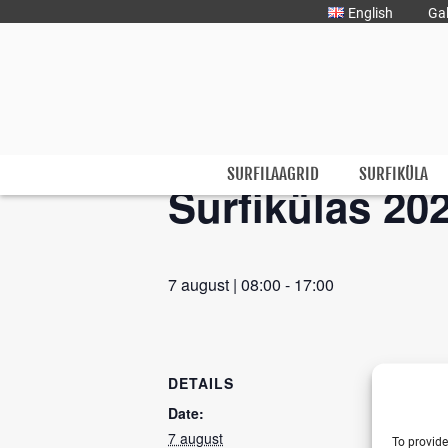
Liigu
English
Gal
sisu
juurde
« All Events
Jooga & aerus
Surfmaster
SurfMaster Surfikool
SURFILAAGRID
SURFIKÜLA
Surfikülas 202
7 august | 08:00
-
17:00
DETAILS
Date:
7 august
To provide