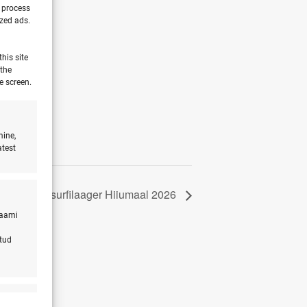
o process
ized ads.
his site
 the
e screen.
mine,
atest
sa ja lapse surfilaager Hiiumaal 2026
laami
atud
s active