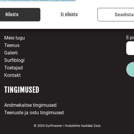
 allikatest pärit andmete seostamine ja ühendamine, Erinevate seadmete
ine, Seadmete tuvastamine automaatselt edastatud andmete põhjal.
Nõustu
Ei nõustu
Seadista
MEIST
LI
isuse tagamine, pettuste ennetamine ja tuvastamine
igade parandamine, Reklaami ja sisu kuvamine, Eraelu
Alway
E-p
Meie lugu
matusega seotud valikute salvestamine ja edastamine.
Teenus
Galerii
Surfiblogi
Toetajad
Kontakt
TINGIMUSED
Andmekaitse tingimused
Teenuste ja ostu tingimused
© 2024 Surfmaster |
Kodulehte hooldab
Zezz