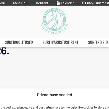
erii
Meie lugu
Kontakt
Kalender
info@surfmast
urfi matk Hiiumaal, R
SURFIKOOLITUSED
SURFIVARUSTUSE RENT
SURFIREISID
6.
Privaatsuse seaded
 the best experiences, we and our partners use technologies like cookies to store an