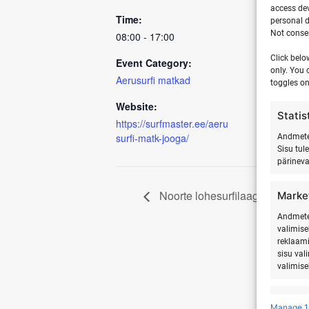
access dev
Time:
personal d
Not consen
08:00 - 17:00
Click belo
Event Category:
only. You 
Aerusurfi matkad
toggles on
Website:
Statis
https://surfmaster.ee/aeru
surfi-matk-jooga/
Andmete 
Sisu tul
pärinev
Noorte lohesurfilaager Hiiumaa
Marke
Andmete 
valimise
reklaami
sisu val
valimise
Featu
Manage 1