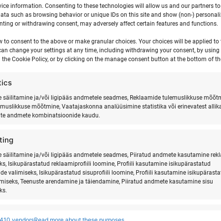
ice information. Consenting to these technologies will allow us and our partners t
ata such as browsing behavior or unique IDs on this site and show (non-) personal
ting or withdrawing consent, may adversely affect certain features and functions.
w to consent to the above or make granular choices. Your choices will be applied to t
can change your settings at any time, including withdrawing your consent, by using
 the Cookie Policy, or by clicking on the manage consent button at the bottom of th
tics
säilitamine ja/või ligipääs andmetele seadmes, Reklaamide tulemuslikkuse mõõt
emuslikkuse mõõtmine, Vaatajaskonna analüüsimine statistika või erinevatest allik
ate andmete kombinatsioonide kaudu.
l 2026. Ranna Surfikülas.
I
ting
säilitamine ja/või ligipääs andmetele seadmes, Piiratud andmete kasutamine rek
ks, Isikupärastatud reklaamiprofiili loomine, Profiili kasutamine isikupärastatud
de valimiseks, Isikupärastatud sisuprofiili loomine, Profiili kasutamine isikupärast
imiseks, Teenuste arendamine ja täiendamine, Piiratud andmete kasutamine sisu
ks.
res
Alway
410 vendors
Read more about these purposes