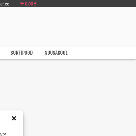
er.ee
0,00 €
anna
SURFIPOOD
SUUSAKOOL
d/or