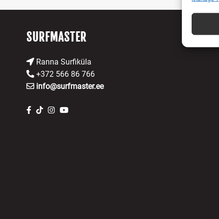
Teistest
seostam
SURFMASTER
Turval
ning v
Ranna Surfiküla
puutu
+372 566 86 766
info@surfmaster.ee