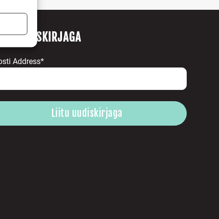
ITU UUDISKIRJAGA
s active
osti Address*