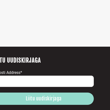
ITU UUDISKIRJAGA
osti Address*