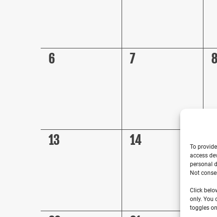
0
0
0
6
7
events,
events,
e
0
0
0
13
14
1
To provide
events,
events,
e
access dev
personal d
Not consen
Click belo
only. You 
toggles on