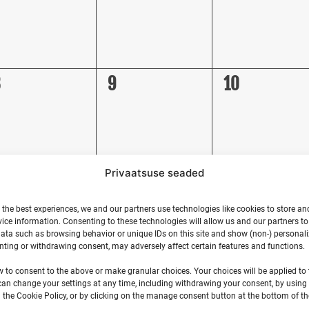
0
0
8
9
10
vents,
events,
events,
Privaatsuse seaded
0
1
5
16
17
 the best experiences, we and our partners use technologies like cookies to store an
vents,
events,
event,
Ranna Surfik
ice information. Consenting to these technologies will allow us and our partners t
ata such as browsing behavior or unique IDs on this site and show (non-) personal
ting or withdrawing consent, may adversely affect certain features and functions.
w to consent to the above or make granular choices. Your choices will be applied to t
can change your settings at any time, including withdrawing your consent, by using
 the Cookie Policy, or by clicking on the manage consent button at the bottom of th