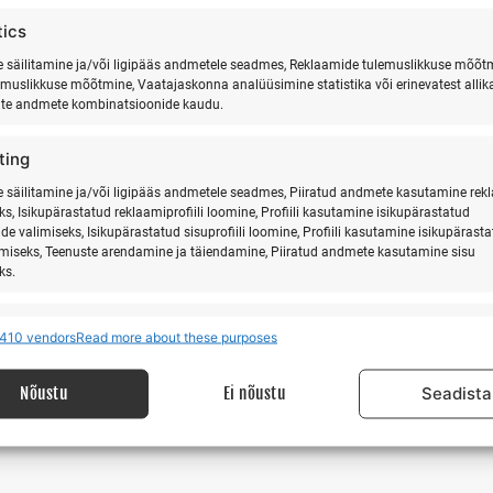
0
0
2
23
24
tics
vents,
events,
events,
säilitamine ja/või ligipääs andmetele seadmes, Reklaamide tulemuslikkuse mõõt
emuslikkuse mõõtmine, Vaatajaskonna analüüsimine statistika või erinevatest allik
ate andmete kombinatsioonide kaudu.
ting
0
1
29
30
31
säilitamine ja/või ligipääs andmetele seadmes, Piiratud andmete kasutamine rek
ks, Isikupärastatud reklaamiprofiili loomine, Profiili kasutamine isikupärastatud
vents,
events,
event,
Kalipsod mär
de valimiseks, Isikupärastatud sisuprofiili loomine, Profiili kasutamine isikupärast
imiseks, Teenuste arendamine ja täiendamine, Piiratud andmete kasutamine sisu
ks.
res
Alway
410 vendors
Read more about these purposes
 allikatest pärit andmete seostamine ja ühendamine, Erinevate seadmete
ine, Seadmete tuvastamine automaatselt edastatud andmete põhjal.
Nõustu
Ei nõustu
Seadista
isuse tagamine, pettuste ennetamine ja tuvastamine
igade parandamine, Reklaami ja sisu kuvamine, Eraelu
Alway
matusega seotud valikute salvestamine ja edastamine.