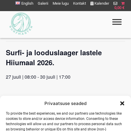
Liigu
English
Galerii
Meie lugu
Kontakt
Kalender
0,00 €
sisu
juurde
« All Events
This event has passed.
Surfmaster
SurfMaster Surfikool
Surfi- ja looduslaager lastele
Hiiumaal 2026.
27 juuli | 08:00
-
30 juuli | 17:00
DETAILS
Privaatsuse seaded
Start:
To provide the best experiences, we and our partners use technologies like
27 juuli | 08:00
cookies to store and/or access device information. Consenting to these
technologies will allow us and our partners to process personal data such
End:
as browsing behavior or unique IDs on this site and show (non-)