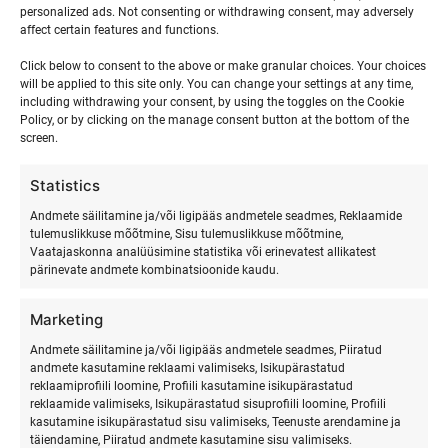
personalized ads. Not consenting or withdrawing consent, may adversely
30 juuli | 17:00
affect certain features and functions.
Event Category:
Click below to consent to the above or make granular choices. Your choices
Laste surfilaagrid
will be applied to this site only. You can change your settings at any time,
including withdrawing your consent, by using the toggles on the Cookie
Policy, or by clicking on the manage consent button at the bottom of the
screen.
Jooga & aerusurfi matk
Jooga & aerusurfi matk
Hiiumaal, Ranna Surfikülas 2026.
Hiiumaal, Ranna Surfikülas 2026.
Statistics
Andmete säilitamine ja/või ligipääs andmetele seadmes, Reklaamide
tulemuslikkuse mõõtmine, Sisu tulemuslikkuse mõõtmine,
Vaatajaskonna analüüsimine statistika või erinevatest allikatest
pärinevate andmete kombinatsioonide kaudu.
Marketing
Andmete säilitamine ja/või ligipääs andmetele seadmes, Piiratud
andmete kasutamine reklaami valimiseks, Isikupärastatud
reklaamiprofiili loomine, Profiili kasutamine isikupärastatud
SURFMASTER
reklaamide valimiseks, Isikupärastatud sisuprofiili loomine, Profiili
kasutamine isikupärastatud sisu valimiseks, Teenuste arendamine ja
täiendamine, Piiratud andmete kasutamine sisu valimiseks.