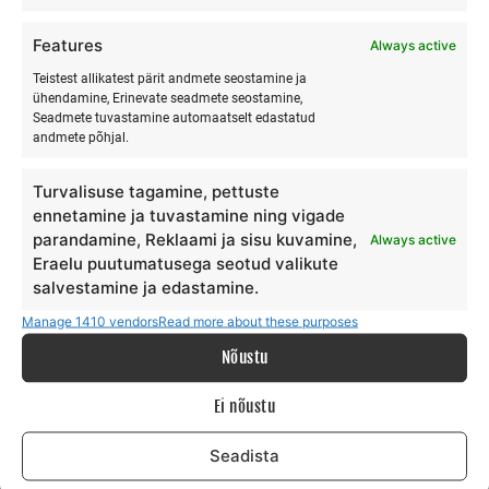
Ranna Surfiküla
+372 566 86 766
Features
Always active
info@surfmaster.ee
Teistest allikatest pärit andmete seostamine ja
ühendamine, Erinevate seadmete seostamine,
Seadmete tuvastamine automaatselt edastatud
andmete põhjal.
MEIST
Turvalisuse tagamine, pettuste
ennetamine ja tuvastamine ning vigade
parandamine, Reklaami ja sisu kuvamine,
Always active
Meie lugu
Eraelu puutumatusega seotud valikute
Teenus
salvestamine ja edastamine.
Galerii
Manage 1410 vendors
Read more about these purposes
Surfiblogi
Toetajad
Nõustu
Kontakt
Ei nõustu
TINGIMUSED
Seadista