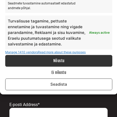
Seadmete tuvastamine automaatselt edastatud
Meie lugu
andmete põhjal.
Teenus
Galerii
Turvalisuse tagamine, pettuste
ennetamine ja tuvastamine ning vigade
Surfiblogi
parandamine, Reklaami ja sisu kuvamine,
Always active
Toetajad
Eraelu puutumatusega seotud valikute
Kontakt
salvestamine ja edastamine.
TINGIMUSED
Manage 1410 vendors
Read more about these purposes
Nõustu
Andmekaitse tingimused
Ei nõustu
Teenuste ja ostu tingimused
Seadista
LIITU UUDISKIRJAGA
E-posti Address*