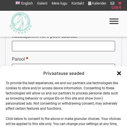
Liigu
English
Galerii
Meie lugu
Kontakt
Kalender
0,00 €
Logi sisse
sisu
juurde
Nõutud
Kasutajanimi või e-posti aadress
*
Surfmaster
SurfMaster Surfikool
Nõutud
Parool
*
Privaatsuse seaded
Jäta mind meelde
To provide the best experiences, we and our partners use technologies like
cookies to store and/or access device information. Consenting to these
technologies will allow us and our partners to process personal data such
as browsing behavior or unique IDs on this site and show (non-)
Logi sisse
personalized ads. Not consenting or withdrawing consent, may adversely
affect certain features and functions.
Kaotasid parooli?
Click below to consent to the above or make granular choices. Your choices
will be applied to this site only. You can change your settings at any time,