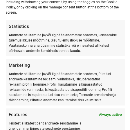
including withdrawing your consent, by using the toggles on the Cookie
Policy, or by clicking on the manage consent button at the bottom of the
screen.
Statistics
Andmete säilitamine ja/või ligipääs andmetele seadmes, Reklaamide
tulemuslikkuse mõõtmine, Sisu tulemuslikkuse mõõtmine,
Vaatajaskonna analüüsimine statistika või erinevatest allikatest
pärinevate andmete kombinatsioonide kaudu.
SURFMASTER
Marketing
Ranna Surfiküla
Andmete säilitamine ja/või ligipääs andmetele seadmes, Piiratud
andmete kasutamine reklaami valimiseks, Isikupärastatud
+372 566 86 766
reklaamiprofiili loomine, Profiili kasutamine isikupärastatud
info@surfmaster.ee
reklaamide valimiseks, Isikupärastatud sisuprofiili loomine, Profiili
kasutamine isikupärastatud sisu valimiseks, Teenuste arendamine ja
täiendamine, Piiratud andmete kasutamine sisu valimiseks.
Features
Always active
MEIST
Teistest allikatest pärit andmete seostamine ja
ühendamine, Erinevate seadmete seostamine,