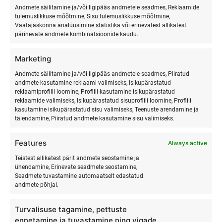
Andmete säilitamine ja/või ligipääs andmetele seadmes, Reklaamide
rahulikumalt ja tähendusrikkamalt.
tulemuslikkuse mõõtmine, Sisu tulemuslikkuse mõõtmine,
Vaatajaskonna analüüsimine statistika või erinevatest allikatest
Lisaks saad nautida
mõnusat rannavaibi, joogat või
pärinevate andmete kombinatsioonide kaudu.
surfamist
, mis on kõik meie Ranna Surfikülas käeulatuses.
Marketing
Andmete säilitamine ja/või ligipääs andmetele seadmes, Piiratud
Kes peaks tulema?
andmete kasutamine reklaami valimiseks, Isikupärastatud
reklaamiprofiili loomine, Profiili kasutamine isikupärastatud
reklaamide valimiseks, Isikupärastatud sisuprofiili loomine, Profiili
Sibula-telk on ideaalne
romantikutele
,
seiklejatele
ja
neile,
kasutamine isikupärastatud sisu valimiseks, Teenuste arendamine ja
täiendamine, Piiratud andmete kasutamine sisu valimiseks.
kes otsivad sügavat puhkust looduses
, kuid ei taha loobuda
hubasusest. Olgu see
puhkus kallimaga
,
õhtune tähistaeva
Features
Always active
vaatlus sõpradega
või
hingetõmbepaus iseendale
, siin on
sul kõik, mida vajad!
Teistest allikatest pärit andmete seostamine ja
ühendamine, Erinevate seadmete seostamine,
Seadmete tuvastamine automaatselt edastatud
Tule koge
luksuslikku looduslähedust Hiiumaal
ja lase end
andmete põhjal.
üllatada meie
sibula
glamping-telgi mugavusega!
Turvalisuse tagamine, pettuste
Ööbimiste valiku leiad siit:
https://surfmaster.ee/firma-
ennetamine ja tuvastamine ning vigade