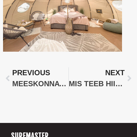
PREVIOUS
NEXT
MEESKONNAVAIMU TUGEVDAMINE LOODUSE RÜPES: KUIDAS HIIUMAA SUVEPÄEVAD SUURENDAVAD TÖÖTAJATE HEAOLU JA PRODUKTIIVSUST.
MIS TEEB HIIUMAA SURFILAAGRI NII ERILISEKS? LASTE JA ISADE LOOD
SURFMASTER