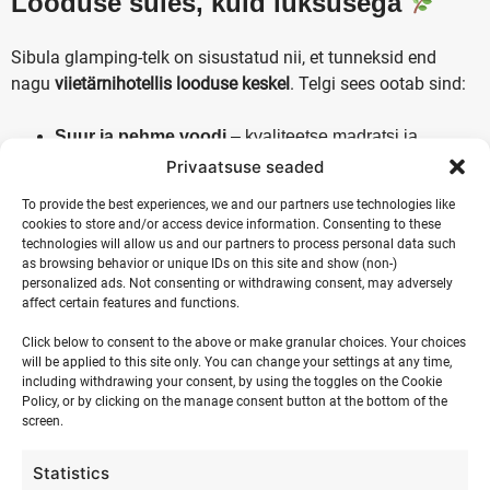
Looduse süles, kuid luksusega
Sibula glamping-telk on sisustatud nii, et tunneksid end
nagu
viietärnihotellis looduse keskel
. Telgi sees ootab sind:
Suur ja pehme voodi
– kvaliteetse madratsi ja
mõnusate patjadega
Privaatsuse seaded
Küttekeha
– et jahedatel õhtutel oleks soe ja hubane
To provide the best experiences, we and our partners use technologies like
Looduslähedased detailid
– hubane atmosfäär, mis
cookies to store and/or access device information. Consenting to these
sulandub ümbritsevasse keskkonda
technologies will allow us and our partners to process personal data such
as browsing behavior or unique IDs on this site and show (non-)
Elektriühendus ja valgustus
– nii et saad lugeda
personalized ads. Not consenting or withdrawing consent, may adversely
raamatut või lihtsalt nautida õdusat õhkkonda
affect certain features and functions.
Click below to consent to the above or make granular choices. Your choices
Zen-vaib ja looduse hääled
will be applied to this site only. You can change your settings at any time,
including withdrawing your consent, by using the toggles on the Cookie
Policy, or by clicking on the manage consent button at the bottom of the
Glamping on
rahunemise kunst
, kus saad nautida looduse
screen.
vaikust ja rahu. Hommikul äratab sind
mere kohin ja lindude
laul
ning õhtul uinutab lõkketule praksumine. Just siin
Statistics
tunned, kuidas aeg kulgeb teistmoodi – aeglasemalt,