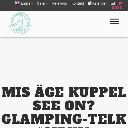
English
Galerii
Meie lugu
Kontakt
Kalender
0,00 €
Surfmaster
SurfMaster Surfikool
MIS ÄGE KUPPEL
SEE ON?
GLAMPING-TELK