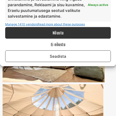
suvepaevad-hiiumaa/
parandamine, Reklaami ja sisu kuvamine,
Always active
Eraelu puutumatusega seotud valikute
Autor: Risto Kõrgemägi
salvestamine ja edastamine.
Manage 1410 vendors
Read more about these purposes
Nõustu
Ei nõustu
Seadista