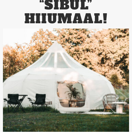
“SIBUL”
HIIUMAAL!