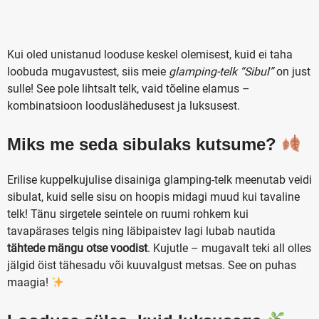
Kui oled unistanud looduse keskel olemisest, kuid ei taha
loobuda mugavustest, siis meie
glamping-telk “Sibul”
on just
sulle! See pole lihtsalt telk, vaid tõeline elamus –
kombinatsioon looduslähedusest ja luksusest.
Miks me seda sibulaks kutsume?
Erilise kuppelkujulise disainiga glamping-telk meenutab veidi
sibulat, kuid selle sisu on hoopis midagi muud kui tavaline
telk! Tänu sirgetele seintele on ruumi rohkem kui
tavapärases telgis ning läbipaistev lagi lubab nautida
tähtede mängu otse voodist
. Kujutle – mugavalt teki all olles
jälgid öist tähesadu või kuuvalgust metsas. See on puhas
maagia!