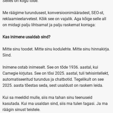
Selles on kogu tõde.
Me räägime turundusest, konversioonimääradest, SEO-st,
reklaamieelarvetest. Kõik see on vajalik. Aga kõige selle all
on midagi palju lihtsamat ja palju raskemat korraga:
Kas inimene usaldab sind?
Mitte sinu toodet. Mitte sinu kodulehte. Mitte sinu hinnakirja.
Sind.
Inimene ostab inimeselt. See on tõde 1936. aastal, kui
Carnegie kirjutas. See on tõsi 2025. aastal, tuli tehisintellekt,
automatiseeritud turundus ja chatbotid. Tegelikult on see
2025. aasta tõestas seda, sest usaldust on raskem leida.
Kui sa meeldid mulle, siis ma tahan sinu teenuseid
kasutada. Kui ma usaldan sind, siis ma tulen tagasi. Ja ma
räägin sinust teistele.