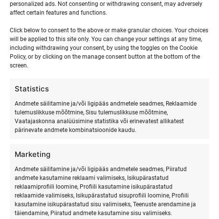
personalized ads. Not consenting or withdrawing consent, may adversely
sulle. Ütlen ausalt, nimede peale on mul halb mälu.
affect certain features and functions.
Võimalusel kirjutan üles ja kordan seda ja seostan mingi
tegevusega. Nägude peale on mul hea mälu, hea seegi
Click below to consent to the above or make granular choices. Your choices
will be applied to this site only. You can change your settings at any time,
including withdrawing your consent, by using the toggles on the Cookie
Mäleta, mida inimene sulle rääkis. Järgmine kord, kui ta
Policy, or by clicking on the manage consent button at the bottom of the
kirjutab — küsi, kuidas sul läks, käsitle teemat, mis teil käsil
screen.
oli viimati.
Statistics
See ei ole manipulatsioon. See on tähelepanek.
Andmete säilitamine ja/või ligipääs andmetele seadmes, Reklaamide
tulemuslikkuse mõõtmine, Sisu tulemuslikkuse mõõtmine,
Vaatajaskonna analüüsimine statistika või erinevatest allikatest
Tänapäeval, kus kõik on kiire ja kõik on automatiseeritud, on
pärinevate andmete kombinatsioonide kaudu.
päriselt kellelegi tähelepanu pööramine — iseenesest
kingitus.
Marketing
Andmete säilitamine ja/või ligipääs andmetele seadmes, Piiratud
Meie laagrites on see põhimõte sees alati olnud, aga ma ei
andmete kasutamine reklaami valimiseks, Isikupärastatud
olnud sellele kunagi nii otseselt nimeks pannud.
reklaamiprofiili loomine, Profiili kasutamine isikupärastatud
reklaamide valimiseks, Isikupärastatud sisuprofiili loomine, Profiili
kasutamine isikupärastatud sisu valimiseks, Teenuste arendamine ja
täiendamine, Piiratud andmete kasutamine sisu valimiseks.
Kõige tähtsam asi, mida teha