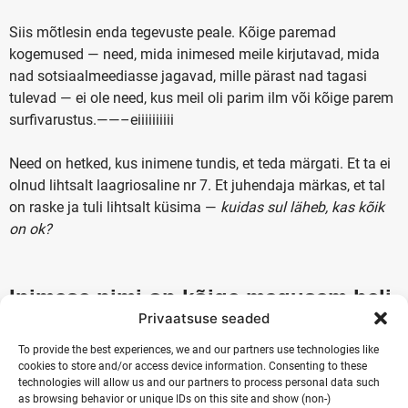
Siis mõtlesin enda tegevuste peale. Kõige paremad
kogemused — need, mida inimesed meile kirjutavad, mida
nad sotsiaalmeediasse jagavad, mille pärast nad tagasi
tulevad — ei ole need, kus meil oli parim ilm või kõige parem
surfivarustus.——–eiiiiiiiiii
Need on hetked, kus inimene tundis, et teda märgati. Et ta ei
olnud lihtsalt laagriosaline nr 7. Et juhendaja märkas, et tal
on raske ja tuli lihtsalt küsima —
kuidas sul läheb, kas kõik
on ok?
Inimese nimi on kõige magusam heli
Privaatsuse seaded
maailmas.
To provide the best experiences, we and our partners use technologies like
cookies to store and/or access device information. Consenting to these
Carnegie on konkreetne: mäleta inimeste nimesid. Kasuta
technologies will allow us and our partners to process personal data such
neid. See on üks lihtsaimaid viise näidata, et inimene loeb
as browsing behavior or unique IDs on this site and show (non-)