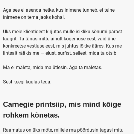
Aga see ei asenda hetke, kus inimene tunneb, et teine
inimene on tema jaoks kohal.
Üks meie klientidest kirjutas mulle isikliku sõnumi pärast
laagrit. Ta tänas mitte ainult kogemuse eest, vaid ühe
konkreetse vestluse eest, mis juhtus lõkke ääres. Kus me
lihtsalt rääkisime — elust, surfist, sellest, mida ta otsib.
Ma ei mäleta, mida ma ütlesin. Aga ta mäletas.
Sest keegi kuulas teda.
Carnegie printsiip, mis mind kõige
rohkem kõnetas.
Raamatus on üks mõte, millele ma pöördusin tagasi mitu