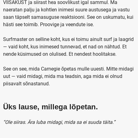
VIISAKUST ja siirast hea soovlikust igal sammul. Ma
naeratan palju ja kohtlen inimesi suure austusega ja vastu
saan täpselt samasuguse reaktsiooni. See on uskumatu, kui
hästi see toimib. Proovige ja veendute ise.
Surfmaster on selline koht, kus ei toimu ainult surf ja laagrid
— vaid koht, kus inimesed tunnevad, et nad on nähtud. Et
nende küsimused on olulised. Et nendest hoolitakse.
See on see, mida Carnegie õpetas mulle uuesti. Mitte midagi
uut — vaid midagi, mida ma teadsin, aga mida ei olnud
piisavalt sõnastanud.
Üks lause, millega lõpetan.
“Ole siiras. Ära luba midagi, mida sa ei suuda täita.”