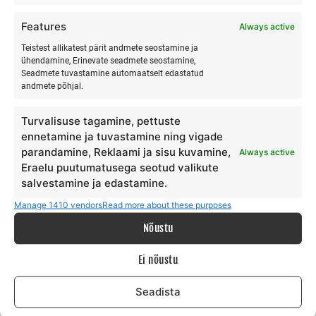
vestluses.
Features
Always active
Teistest allikatest pärit andmete seostamine ja
Carnegie kirjutab sellest pikalt ja selgelt:
ole hea kuulaja.
ühendamine, Erinevate seadmete seostamine,
Seadmete tuvastamine automaatselt edastatud
Julgusta teisi enda kohta rääkima.
andmete põhjal.
See tundub lihtne. See ei ole lihtne.
Turvalisuse tagamine, pettuste
ennetamine ja tuvastamine ning vigade
Me oleme harjunud vestlust juhtima enda suunas. Räägime
parandamine, Reklaami ja sisu kuvamine,
Always active
oma toodete eelistest, oma kogemustest, oma põhjustest.
Eraelu puutumatusega seotud valikute
Me ootame, millal meie kord tuleb rääkida.
salvestamine ja edastamine.
Manage 1410 vendors
Read more about these purposes
Aga inimene, kes tunneb, et teda kuulatakse — päriselt
Nõustu
kuulatakse, mitte ei oodata vahet, kus ise rääkima hakata —
see inimene usaldab sind automaatselt rohkem. Ta tunneb
Ei nõustu
ühendust. Ta tunneb, et sina oled teistest erinev.
Seadista
Olen sellele mõelnud meie klientidega suheldes. Kui keegi
kirjutab meile ja küsib, kas laager sobib nende lapsele — mis