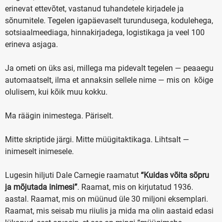
erinevat ettevõtet, vastanud tuhandetele kirjadele ja
sõnumitele. Tegelen igapäevaselt turundusega, kodulehega,
sotsiaalmeediaga, hinnakirjadega, logistikaga ja veel 100
erineva asjaga.
Ja ometi on üks asi, millega ma pidevalt tegelen — peaaegu
automaatselt, ilma et annaksin sellele nime — mis on kõige
olulisem, kui kõik muu kokku.
Ma räägin inimestega. Päriselt.
Mitte skriptide järgi. Mitte müügitaktikaga. Lihtsalt —
inimeselt inimesele.
Lugesin hiljuti Dale Carnegie raamatut
“Kuidas võita sõpru
ja mõjutada inimesi”
. Raamat, mis on kirjutatud 1936.
aastal. Raamat, mis on müünud üle 30 miljoni eksemplari.
Raamat, mis seisab mu riiulis ja mida ma olin aastaid edasi