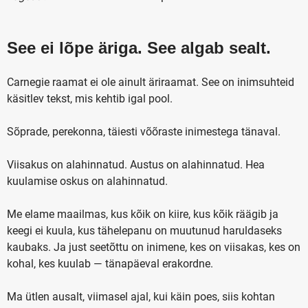
See ei lõpe äriga. See algab sealt.
Carnegie raamat ei ole ainult äriraamat. See on inimsuhteid
käsitlev tekst, mis kehtib igal pool.
Sõprade, perekonna, täiesti võõraste inimestega tänaval.
Viisakus on alahinnatud. Austus on alahinnatud. Hea
kuulamise oskus on alahinnatud.
Me elame maailmas, kus kõik on kiire, kus kõik räägib ja
keegi ei kuula, kus tähelepanu on muutunud haruldaseks
kaubaks. Ja just seetõttu on inimene, kes on viisakas, kes on
kohal, kes kuulab — tänapäeval erakordne.
Ma ütlen ausalt, viimasel ajal, kui käin poes, siis kohtan