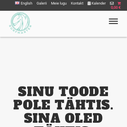
English
Galerii
Meie lugu
Kontakt
Kalender
0,00 €
Surfmaster
SurfMaster Surfikool
SINU TOODE
POLE TÄHTIS.
SINA OLED