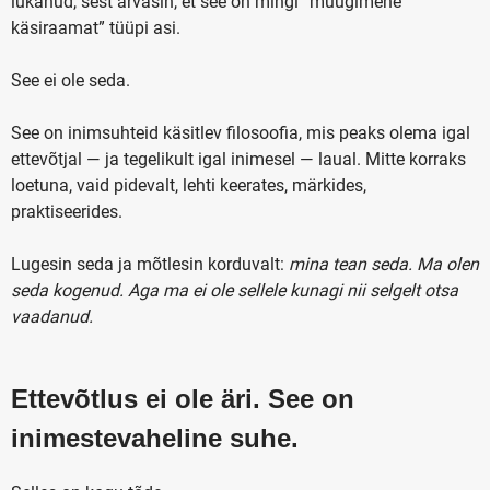
lükanud, sest arvasin, et see on mingi “müügimehe
käsiraamat” tüüpi asi.
See ei ole seda.
See on inimsuhteid käsitlev filosoofia, mis peaks olema igal
ettevõtjal — ja tegelikult igal inimesel — laual. Mitte korraks
loetuna, vaid pidevalt, lehti keerates, märkides,
praktiseerides.
Lugesin seda ja mõtlesin korduvalt:
mina tean seda. Ma olen
seda kogenud. Aga ma ei ole sellele kunagi nii selgelt otsa
vaadanud.
Ettevõtlus ei ole äri. See on
inimestevaheline suhe.