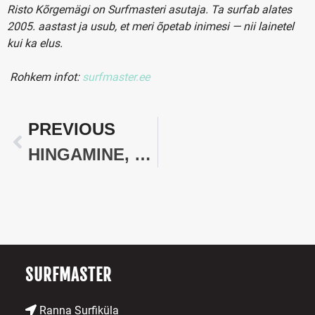
Risto Kõrgemägi on Surfmasteri asutaja. Ta surfab alates
2005. aastast ja usub, et meri õpetab inimesi — nii lainetel
kui ka elus.
Rohkem infot:
surfmaster.ee
PREVIOUS
HINGAMINE, SURF JA STRESSIJUHTIMINE.
SURFMASTER
Ranna Surfiküla