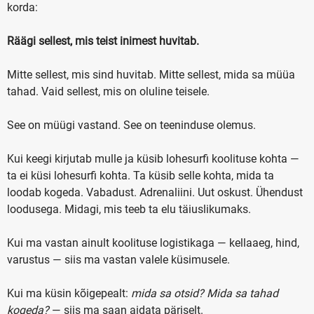
korda:
Räägi sellest, mis teist inimest huvitab.
Mitte sellest, mis sind huvitab. Mitte sellest, mida sa müüa
tahad. Vaid sellest, mis on oluline teisele.
See on müügi vastand. See on teeninduse olemus.
Kui keegi kirjutab mulle ja küsib lohesurfi koolituse kohta —
ta ei küsi lohesurfi kohta. Ta küsib selle kohta, mida ta
loodab kogeda. Vabadust. Adrenaliini. Uut oskust. Ühendust
loodusega. Midagi, mis teeb ta elu täiuslikumaks.
Kui ma vastan ainult koolituse logistikaga — kellaaeg, hind,
varustus — siis ma vastan valele küsimusele.
Kui ma küsin kõigepealt:
mida sa otsid? Mida sa tahad
kogeda?
— siis ma saan aidata päriselt.