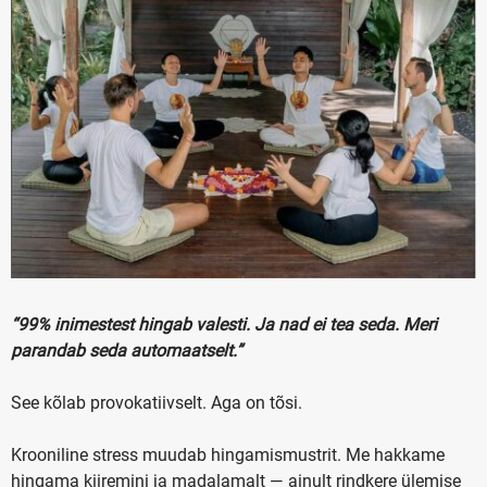
“99% inimestest hingab valesti. Ja nad ei tea seda. Meri
parandab seda automaatselt.”
See kõlab provokatiivselt. Aga on tõsi.
Krooniline stress muudab hingamismustrit. Me hakkame
hingama kiiremini ja madalamalt — ainult rindkere ülemise