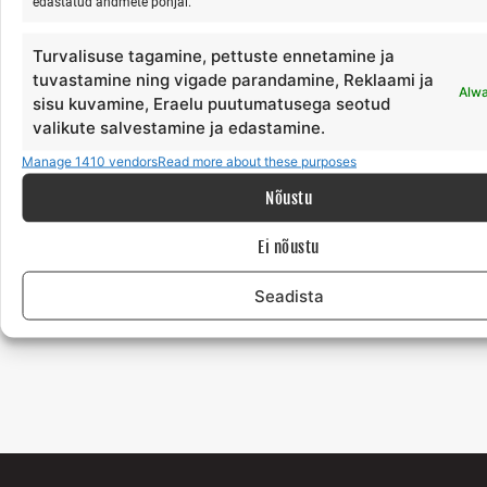
edastatud andmete põhjal.
ühendavad vee, liikumise ja teadliku hingamise.
Turvalisuse tagamine, pettuste ennetamine ja
See ei ole müstika. See on füsioloogia, mis päriselt töötab.
tuvastamine ning vigade parandamine, Reklaami ja
Alwa
sisu kuvamine, Eraelu puutumatusega seotud
Aerusurfi matk ja vabastava hingamise rännak Hiiumaal.
→
valikute salvestamine ja edastamine.
https://surfmaster.ee/surf-jooga-hiiumaal/
Manage 1410 vendors
Read more about these purposes
Autor: Risto Kõrgemägi
Nõustu
Ei nõustu
PREVIOUS
NEXT
Seadista
MIKS MA LOOBUSIN ÜHEL PÄEVAL KÕIGEST JA LÄKSIN HIIUMAALE
SINU TOODE POLE TÄHTIS. SINA OLED TÄHTIS.