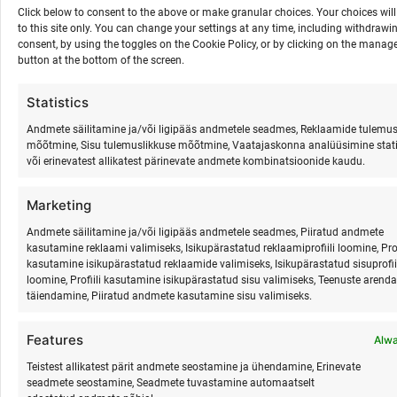
Click below to consent to the above or make granular choices. Your choices will
1. BOX BREATHING: Hinga sisse 4 sekundit. Hoia 4 sekundit
to this site only. You can change your settings at any time, including withdrawi
hinge kinni. Hinga välja 4 sekundit. Hoia 4 sekundit. Korda 4
consent, by using the toggles on the Cookie Policy, or by clicking on the manag
button at the bottom of the screen.
korda. Seda kasutavad Ameerika Navy SEALid enne
missioone.
Statistics
2. 4-7-8 MEETOD: Sisse 4 sekundit, hoida 7, välja 8. See
Andmete säilitamine ja/või ligipääs andmetele seadmes, Reklaamide tulemus
mõõtmine, Sisu tulemuslikkuse mõõtmine, Vaatajaskonna analüüsimine stati
aktiveerib kohe parasümpaatilise süsteemi. Kasuta enne
või erinevatest allikatest pärinevate andmete kombinatsioonide kaudu.
magamaminekut.
Marketing
3. VABASTAVA HINGAMISE RÄNNAKUD- see on pikem
Andmete säilitamine ja/või ligipääs andmetele seadmes, Piiratud andmete
protsess, mis on sild füüsilise ja mentaalse keha vahel.
kasutamine reklaami valimiseks, Isikupärastatud reklaamiprofiili loomine, Prof
Tundmused võivad olla väga erinevad. Plokeeringute
kasutamine isikupärastatud reklaamide valimiseks, Isikupärastatud sisuprofii
vabastaja ja elu energia tõstja.
loomine, Profiili kasutamine isikupärastatud sisu valimiseks, Teenuste arend
täiendamine, Piiratud andmete kasutamine sisu valimiseks.
Miks Surfmasteris on hingamisretriidid.
Features
Alwa
Me ei paku seda, sest see on trendikas. Me pakume seda,
Teistest allikatest pärit andmete seostamine ja ühendamine, Erinevate
seadmete seostamine, Seadmete tuvastamine automaatselt
sest me oleme näinud, mis juhtub inimestega, kes