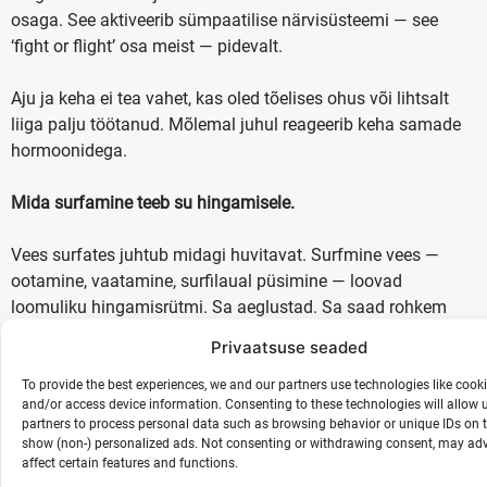
osaga. See aktiveerib sümpaatilise närvisüsteemi — see
‘fight or flight’ osa meist — pidevalt.
Aju ja keha ei tea vahet, kas oled tõelises ohus või lihtsalt
liiga palju töötanud. Mõlemal juhul reageerib keha samade
hormoonidega.
Mida surfamine teeb su hingamisele.
Vees surfates juhtub midagi huvitavat. Surfmine vees —
ootamine, vaatamine, surfilaual püsimine — loovad
loomuliku hingamisrütmi. Sa aeglustad. Sa saad rohkem
hapnikku. Su parasümpaatiline süsteem aktiveerub.
Privaatsuse seaded
Sa ei pea selle pärast üldse mõtlema. See lihtsalt juhtub
To provide the best experiences, we and our partners use technologies like cooki
and/or access device information. Consenting to these technologies will allow 
automaatselt. Meri on loomulik biohäkkimisvahend.
partners to process personal data such as browsing behavior or unique IDs on t
show (non-) personalized ads. Not consenting or withdrawing consent, may adv
Kolm harjutust, mida saad kohe teha.
affect certain features and functions.