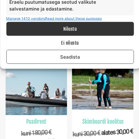
Eraelu puutumatusega seotud valikute
salvestamine ja edastamine.
Veelaua sõit paadiga
Järelveetava rõnga sõit
€
€
35,00
70,00
alates
alates
Manage 1410 vendors
Read more about these purposes
€
€
35,00
70,00
kuni
kuni
Nõustu
Tee valik
Tee valik
Ei nõustu
Seadista
Paadirent
Skimboardi koolitus
€
30,00
€
alates
180,00
€
kuni
30,00
kuni