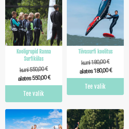
Kooligrupid Ranna
Tiivasurfi koolitus
Surfikülas
€
180,00
kuni
€
550,00
kuni
€
180,00
alates
€
550,00
alates
Tee valik
Tee valik