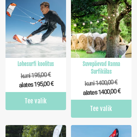
Lohesurfi koolitus
Suvepäevad Ranna
Surfikülas
€
195,00
kuni
€
1400,00
kuni
€
195,00
alates
€
1400,00
alates
Tee valik
Tee valik