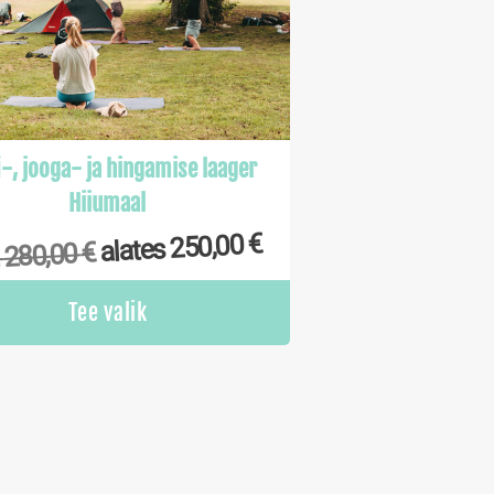
i-, jooga- ja hingamise laager
Hiiumaal
€
250,00
alates
€
280,00
i
Tee valik