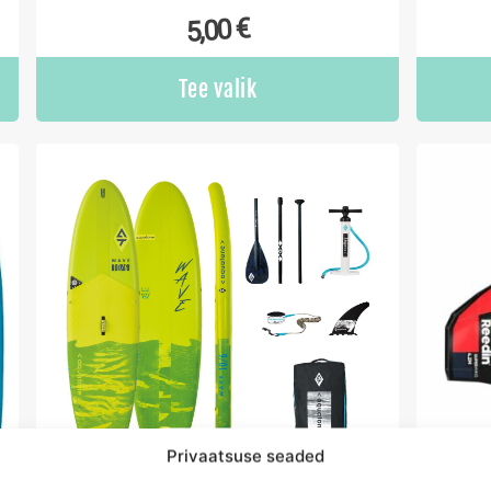
€
5,00
Tee valik
Privaatsuse seaded