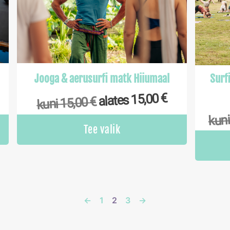
Jooga & aerusurfi matk Hiiumaal
Surf
€
15,00
alates
€
15,00
kuni
kun
Tee valik
←
1
2
3
→