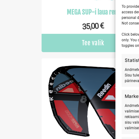
To provide
MEGA SUP-i laua rent
access dev
personal d
Not consen
€
35,00
Click belo
only. You 
Tee valik
toggles on
Statis
Andmete 
Sisu tul
pärinev
Marke
Andmete 
valimise
reklaami
sisu val
valimise