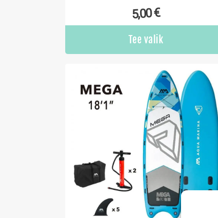
€
5,00
Tee valik