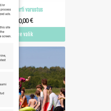
d/or
Tiivasurfi varustus
o process
ized ads.
€
40,00
his site
 the
Tee valik
e screen.
mine,
atest
laami
atud