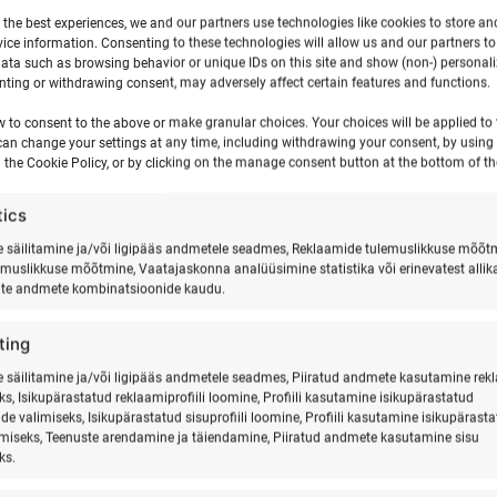
 the best experiences, we and our partners use technologies like cookies to store an
SUP-i laua rent
ice information. Consenting to these technologies will allow us and our partners t
ata such as browsing behavior or unique IDs on this site and show (non-) personal
ting or withdrawing consent, may adversely affect certain features and functions.
€
15,00
w to consent to the above or make granular choices. Your choices will be applied to t
can change your settings at any time, including withdrawing your consent, by using
Tee valik
 the Cookie Policy, or by clicking on the manage consent button at the bottom of th
tics
%
%
säilitamine ja/või ligipääs andmetele seadmes, Reklaamide tulemuslikkuse mõõt
emuslikkuse mõõtmine, Vaatajaskonna analüüsimine statistika või erinevatest allik
ate andmete kombinatsioonide kaudu.
ting
säilitamine ja/või ligipääs andmetele seadmes, Piiratud andmete kasutamine rek
ks, Isikupärastatud reklaamiprofiili loomine, Profiili kasutamine isikupärastatud
de valimiseks, Isikupärastatud sisuprofiili loomine, Profiili kasutamine isikupärast
imiseks, Teenuste arendamine ja täiendamine, Piiratud andmete kasutamine sisu
ks.