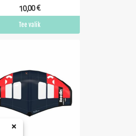
€
10,00
Tee valik