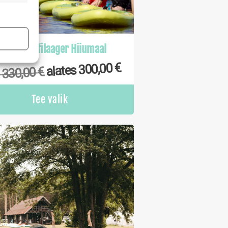
s active
oorte surfilaager Hiiumaal
€
300,00
alates
s active
€
330,00
i
Tee valik