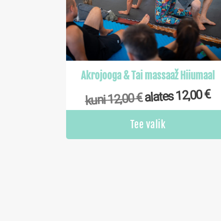
Akrojooga & Tai massaaž Hiiumaal
€
12,00
alates
€
12,00
kuni
Tee valik