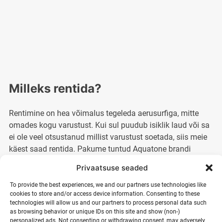
kogus
Milleks rentida?
Rentimine on hea võimalus tegeleda aerusurfiga, mitte
omades kogu varustust. Kui sul puudub isiklik laud või sa
ei ole veel otsustanud millist varustust soetada, siis meie
käest saad rentida. Pakume tuntud Aquatone brandi
pumbatavaid laudasid koos aeruga. Enne kui jõuad
Privaatsuse seaded
selgusele, millist varustust osta, soovitame tulla proovima.
To provide the best experiences, we and our partners use technologies like
cookies to store and/or access device information. Consenting to these
technologies will allow us and our partners to process personal data such
Soovin rentida pikemaks
as browsing behavior or unique IDs on this site and show (non-)
personalized ads. Not consenting or withdrawing consent, may adversely