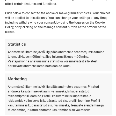
perioodiks?
affect certain features and functions.
Click below to consent to the above or make granular choices. Your choices
Meilt on võimalik surfivarustust rentida ka pikemaks
will be applied to this site only. You can change your settings at any time,
perioodiks. Selleks palun võtke meiega ühendust maili
including withdrawing your consent, by using the toggles on the Cookie
Policy, or by clicking on the manage consent button at the bottom of the
teel või helistage, et saaksime teile teha sobiliku
screen.
pakkumise.
Statistics
Andmete säilitamine ja/või ligipääs andmetele seadmes, Reklaamide
tulemuslikkuse mõõtmine, Sisu tulemuslikkuse mõõtmine,
Vaatajaskonna analüüsimine statistika või erinevatest allikatest
Surfivarustuse renditingimused
pärinevate andmete kombinatsioonide kaudu.
Marketing
Rendivarustust väljastatakse ja saab tagastada
suveperioodil vastavalt kokkuleppele Ranna Surfikülas või
Andmete säilitamine ja/või ligipääs andmetele seadmes, Piiratud
andmete kasutamine reklaami valimiseks, Isikupärastatud
Tallinnas kokkulepitud aadressil. Talveperioodil toimub
reklaamiprofiili loomine, Profiili kasutamine isikupärastatud
rendivarustuse väljastamine ja tagastamine eelneval
reklaamide valimiseks, Isikupärastatud sisuprofiili loomine, Profiili
kokkuleppel.
kasutamine isikupärastatud sisu valimiseks, Teenuste arendamine ja
täiendamine, Piiratud andmete kasutamine sisu valimiseks.