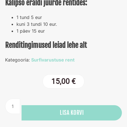
Kalipso eraldi juurde rentides:
1 tund 5 eur
kuni 3 tundi 10 eur.
1 päev 15 eur
Renditingimused leiad lehe alt
Kategooria:
Surfivarustuse rent
15,00
€
SUP-
i
LISA KORVI
laua
rent