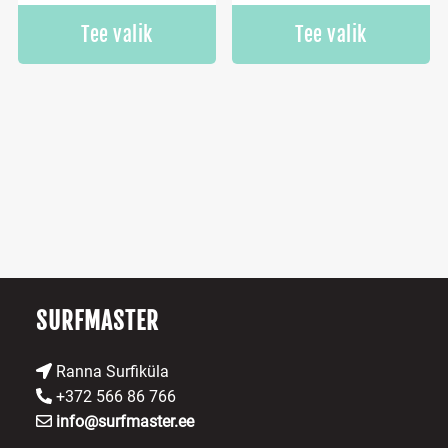
Tee valik
Tee valik
SURFMASTER
Ranna Surfiküla
+372 566 86 766
info@surfmaster.ee