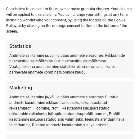
perioodiks?
Click below to consent to the above or make granular choices. Your choices
will be applied to this site only. You can change your settings at any time,
Meilt on võimalik surfivarustust rentida ka pikemaks
including withdrawing your consent, by using the toggles on the Cookie
perioodiks. Selleks palun võtke meiega ühendust maili
Policy, or by clicking on the manage consent button at the bottom of the
teel või helistage, et saaksime teile teha sobiliku
screen.
pakkumise.
Statistics
Andmete säilitamine ja/või ligipääs andmetele seadmes, Reklaamide
tulemuslikkuse mõõtmine, Sisu tulemuslikkuse mõõtmine,
Vaatajaskonna analüüsimine statistika või erinevatest allikatest
pärinevate andmete kombinatsioonide kaudu.
Surfivarustuse renditingimused
Marketing
Rendivarustust väljastatakse ja saab tagastada
Andmete säilitamine ja/või ligipääs andmetele seadmes, Piiratud
suveperioodil vastavalt kokkuleppele Ranna Surfikülas või
andmete kasutamine reklaami valimiseks, Isikupärastatud
Tallinnas kokkulepitud aadressil. Talveperioodil toimub
reklaamiprofiili loomine, Profiili kasutamine isikupärastatud
reklaamide valimiseks, Isikupärastatud sisuprofiili loomine, Profiili
rendivarustuse väljastamine ja tagastamine eelneval
kasutamine isikupärastatud sisu valimiseks, Teenuste arendamine ja
kokkuleppel.
täiendamine, Piiratud andmete kasutamine sisu valimiseks.
Rendivarustuse väljastamisel peab rentnik veenduma, et