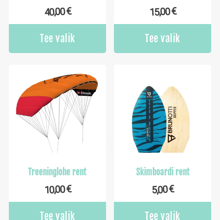
€
€
40,00
15,00
Tee valik
Tee valik
Treeninglohe rent
Skimboardi rent
€
€
10,00
5,00
Tee valik
Tee valik