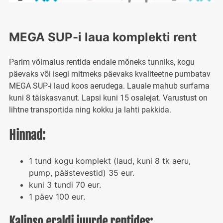
MEGA SUP-i laua komplekti rent
Parim võimalus rentida endale mõneks tunniks, kogu
päevaks või isegi mitmeks päevaks kvaliteetne pumbatav
MEGA SUP-i laud koos aerudega. Lauale mahub surfama
kuni 8 täiskasvanut. Lapsi kuni 15 osalejat. Varustust on
lihtne transportida ning kokku ja lahti pakkida.
Hinnad:
1 tund kogu komplekt (laud, kuni 8 tk aeru,
pump, päästevestid) 35 eur.
kuni 3 tundi 70 eur.
1 päev 100 eur.
Kalipso eraldi juurde rentides: