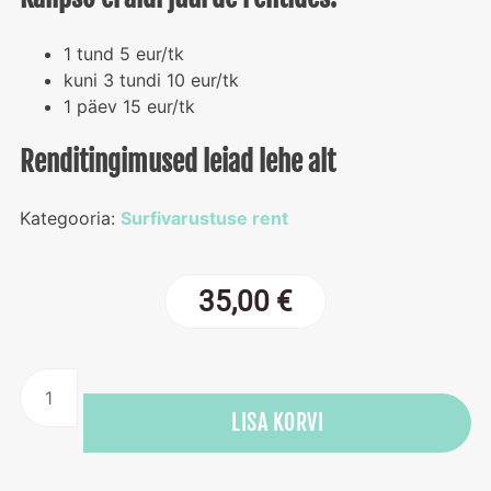
1 tund 5 eur/tk
kuni 3 tundi 10 eur/tk
1 päev 15 eur/tk
Renditingimused leiad lehe alt
Kategooria:
Surfivarustuse rent
35,00
€
MEGA
SUP-
LISA KORVI
i
laua
rent