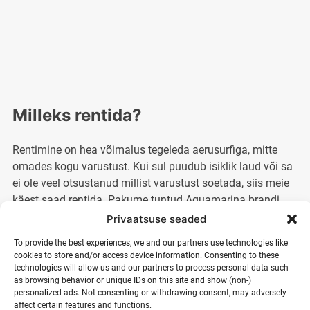
kogus
Milleks rentida?
Rentimine on hea võimalus tegeleda aerusurfiga, mitte
omades kogu varustust. Kui sul puudub isiklik laud või sa
ei ole veel otsustanud millist varustust soetada, siis meie
käest saad rentida. Pakume tuntud Aquamarina brandi
pumbatavaid laudasid koos aeruga. Enne kui jõuad
Privaatsuse seaded
selgusele, millist varustust osta, soovitame tulla proovima.
To provide the best experiences, we and our partners use technologies like
cookies to store and/or access device information. Consenting to these
technologies will allow us and our partners to process personal data such
as browsing behavior or unique IDs on this site and show (non-)
Soovin rentida pikemaks
personalized ads. Not consenting or withdrawing consent, may adversely
affect certain features and functions.