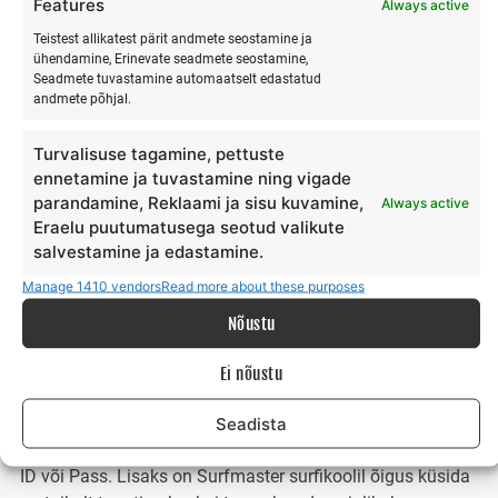
Features
Always active
rendivarustus on terve ja komplektne. Rentnik peab
Teistest allikatest pärit andmete seostamine ja
tagastama rendivarustuse samas seisus nagu see talle
ühendamine, Erinevate seadmete seostamine,
väljastati. Rentnik vastutab täielikult kogu varustuse
Seadmete tuvastamine automaatselt edastatud
andmete põhjal.
seisundi eest ja vigastuste, hävimise või kaotsimineku
korral tuleb rentnikul hüvitada Surfmaster surfikoolile
Turvalisuse tagamine, pettuste
kogu varaline kahju.
ennetamine ja tuvastamine ning vigade
parandamine, Reklaami ja sisu kuvamine,
Always active
Rentnik kinnitab surfivarustuse vastuvõtmisel, et ta omab
Eraelu puutumatusega seotud valikute
täielikult teadmisi ja kogemusi kuidas renditud
salvestamine ja edastamine.
surfivarustus kokku panna, lahti võtta ja ohutult ning
Manage 1410 vendors
Read more about these purposes
sihtotstarbekalt kasutada. Rentnik kinnitab rendivara
vastuvõtmisel, et ta kasutab renditud vara
Nõustu
heaperemehelikult ja tagastab renditud surfivarustuse
õigel ajal. Vara müümine ja edasi rentimine kolmandatele
Ei nõustu
isikutele ei ole lubatud.
Seadista
Rentimisel tuleb esitada rentnikul isikut tõendav dokument
ID või Pass. Lisaks on Surfmaster surfikoolil õigus küsida