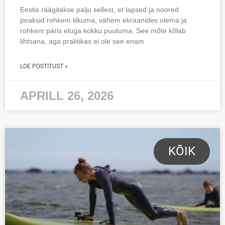
Eestis räägitakse palju sellest, et lapsed ja noored
peaksid rohkem liikuma, vähem ekraanides olema ja
rohkem päris eluga kokku puutuma. See mõte kõlab
lihtsana, aga praktikas ei ole see enam
LOE POSTITUST »
APRILL 26, 2026
KÕIK