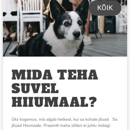
KÕIK
MIDA TEHA
SUVEL
HIIUMAAL?
Üks kogemus, mis algab hetkest, kui sa kohale jõuad Sa
jõuad Hiiumaale. Praamilt maha sõites ei juhtu midagi