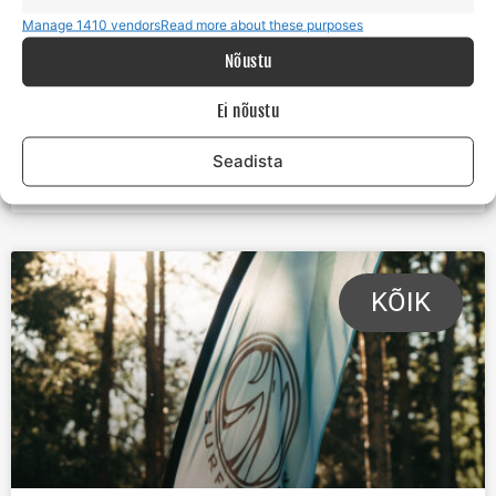
suvepäevade ideed Surfmasteriga Hiiumaal ja üle Eesti.
Manage 1410 vendors
Read more about these purposes
Parimad ideed firma suvepäevadeks 2026 Eestis Firma
Nõustu
suvepäevad on palju
Ei nõustu
LOE POSTITUST »
Seadista
APRILL 24, 2026
KÕIK