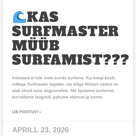
KAS
SURFMASTER
MÜÜB
SURFAMIST???
Inimesed ei tule meie juurde surfama. Kui keegi küsib,
millega Surfmaster tegeleb, siis kõige lihtsam vastus on
alati olnud üsna sirgjooneline. Me õpetame surfamist,
korraldame laagreid, pakume elamusi ja loome
LOE POSTITUST »
APRILL 23, 2026