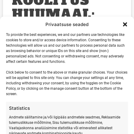
KOOLITUS
HIIUMAAL:
ALUSTA SIIT!
Privaatsuse seaded
To provide the best experiences, we and our partners use technologies like
cookies to store and/or access device information. Consenting to these
technologies will allow us and our partners to process personal data such
Tahad õppida lohesurfi Hiiumaal? Vaata, kuidas alustada,
as browsing behavior or unique IDs on this site and show (non-)
mida oodata ja broneeri oma esimene lohesurfi koolitus
personalized ads. Not consenting or withdrawing consent, may adversely
Surfmasteriga. Miks valida lohesurf? Lohesurf ei ole
affect certain features and functions.
lihtsalt spordiala. See on kogemus, mis ühendab tuule,
Click below to consent to the above or make granular choices. Your choices
will be applied to this site only. You can change your settings at any time,
LOE POSTITUST »
including withdrawing your consent, by using the toggles on the Cookie
Policy, or by clicking on the manage consent button at the bottom of the
screen.
APRILL 24, 2026
Statistics
Andmete säilitamine ja/või ligipääs andmetele seadmes, Reklaamide
tulemuslikkuse mõõtmine, Sisu tulemuslikkuse mõõtmine,
Vaatajaskonna analüüsimine statistika või erinevatest allikatest
KÕIK
pärinevate andmete kombinatsioonide kaudu.