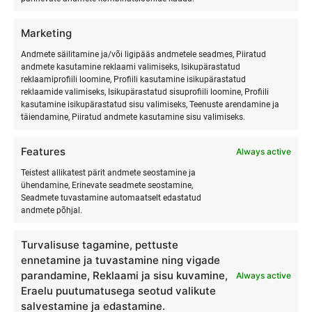
Marketing
Andmete säilitamine ja/või ligipääs andmetele seadmes, Piiratud
andmete kasutamine reklaami valimiseks, Isikupärastatud
reklaamiprofiili loomine, Profiili kasutamine isikupärastatud
reklaamide valimiseks, Isikupärastatud sisuprofiili loomine, Profiili
kasutamine isikupärastatud sisu valimiseks, Teenuste arendamine ja
täiendamine, Piiratud andmete kasutamine sisu valimiseks.
PARIMAD
Features
Always active
IDEED FIRMA
Teistest allikatest pärit andmete seostamine ja
ühendamine, Erinevate seadmete seostamine,
Seadmete tuvastamine automaatselt edastatud
SUVEPÄEVADEK
andmete põhjal.
2026 EESTIS
Turvalisuse tagamine, pettuste
ennetamine ja tuvastamine ning vigade
parandamine, Reklaami ja sisu kuvamine,
Always active
Eraelu puutumatusega seotud valikute
Otsid ideid firma suvepäevadeks 2026 Eestis? Avasta
salvestamine ja edastamine.
aktiivsed, looduslähedased ja meeskonda ühendavad