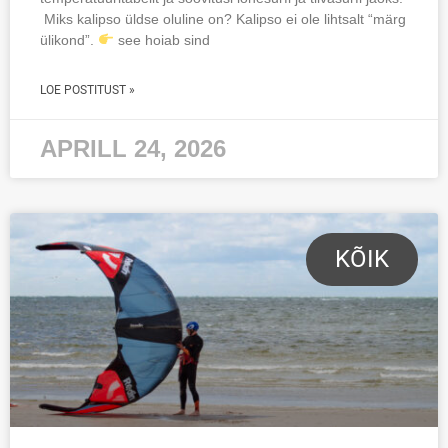
Miks kalipso üldse oluline on? Kalipso ei ole lihtsalt “märg
ülikond”.
see hoiab sind
LOE POSTITUST »
APRILL 24, 2026
KÕIK