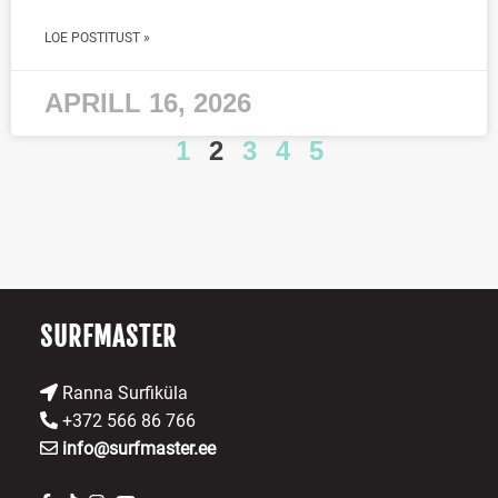
LOE POSTITUST »
APRILL 16, 2026
1
2
3
4
5
SURFMASTER
Ranna Surfiküla
+372 566 86 766
info@surfmaster.ee