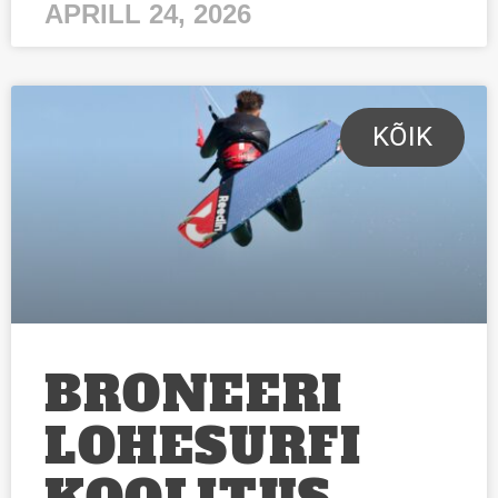
APRILL 24, 2026
KÕIK
BRONEERI
LOHESURFI