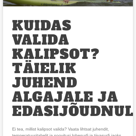
KUIDAS
VALIDA
KALIPSOT?
TÄIELIK
JUHEND
ALGAJALE JA
EDASIJÕUDNUL
Ei tea, millist kalipsot valida? Vaata lihtsat juhendit,
temperatuuritabelit ja soovitusi lohesurfi ja tiivasurfi jaoks.