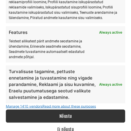
reklaamiprofiili loomine, Profiili kasutamine isikupärastatud
reklaamide valimiseks, Isikupärastatud sisuprofiili loomine, Profiili
kasutamine isikupärastatud sisu valimiseks, Teenuste arendamine ja
täiendamine, Piiratud andmete kasutamine sisu valimiseks.
SURFMASTER
Features
Always active
Ranna Surfiküla
Teistest allikatest pärit andmete seostamine ja
ühendamine, Erinevate seadmete seostamine,
+372 566 86 766
Seadmete tuvastamine automaatselt edastatud
info@surfmaster.ee
andmete põhjal.
Turvalisuse tagamine, pettuste
ennetamine ja tuvastamine ning vigade
parandamine, Reklaami ja sisu kuvamine,
Always active
MEIST
Eraelu puutumatusega seotud valikute
salvestamine ja edastamine.
Meie lugu
Manage 1410 vendors
Read more about these purposes
Teenus
Nõustu
Galerii
Surfiblogi
Ei nõustu