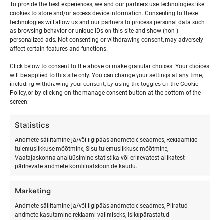
To provide the best experiences, we and our partners use technologies like
0
0
0
0
0
0
0
5
6
7
8
9
10
11
cookies to store and/or access device information. Consenting to these
events,
events,
events,
events,
events,
events,
event
technologies will allow us and our partners to process personal data such
as browsing behavior or unique IDs on this site and show (non-)
0
0
0
0
0
0
0
12
13
14
15
16
17
18
personalized ads. Not consenting or withdrawing consent, may adversely
affect certain features and functions.
events,
events,
events,
events,
events,
events,
event
0
0
0
0
0
0
0
19
20
21
22
23
24
25
Click below to consent to the above or make granular choices. Your choices
will be applied to this site only. You can change your settings at any time,
events,
events,
events,
events,
events,
events,
events
including withdrawing your consent, by using the toggles on the Cookie
Policy, or by clicking on the manage consent button at the bottom of the
0
0
0
0
0
0
0
26
27
28
29
30
31
1
screen.
events,
events,
events,
events,
events,
events,
event
Statistics
Andmete säilitamine ja/või ligipääs andmetele seadmes, Reklaamide
apr
This Month
juuni
tulemuslikkuse mõõtmine, Sisu tulemuslikkuse mõõtmine,
Vaatajaskonna analüüsimine statistika või erinevatest allikatest
pärinevate andmete kombinatsioonide kaudu.
Marketing
Andmete säilitamine ja/või ligipääs andmetele seadmes, Piiratud
andmete kasutamine reklaami valimiseks, Isikupärastatud