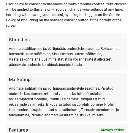
Click below to consent to the above or make granular choices. Your choices
will be applied to this site only. You can change your settings at any time,
including withdrawing your consent, by using the toggles on the Cookie
Policy, or by clicking on the manage consent button at the bottom of the
screen.
Statistics
Andmete säilitamine ja/või ligipääs andmetele seadmes, Reklaamide
tulemuslikkuse mõõtmine, Sisu tulemuslikkuse mõõtmine,
Vaatajaskonna analüüsimine statistika või erinevatest allikatest
pärinevate andmete kombinatsioonide kaudu.
Marketing
SURFMASTER
Andmete säilitamine ja/või ligipääs andmetele seadmes, Piiratud
andmete kasutamine reklaami valimiseks, Isikupärastatud
reklaamiprofiili loomine, Profiili kasutamine isikupärastatud
Ranna Surfiküla
reklaamide valimiseks, Isikupärastatud sisuprofiili loomine, Profiili
+372 566 86 766
kasutamine isikupärastatud sisu valimiseks, Teenuste arendamine ja
täiendamine, Piiratud andmete kasutamine sisu valimiseks.
info@surfmaster.ee
Features
Always active