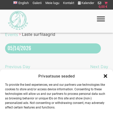
Liigu
English
Galerii
Meie lugu
Kontakt
Kalender
0,00 €
sisu
juurde
Laste surfilaagrid
Laste surfilaagrid
Events
Surfmaster
SurfMaster Surfikool
05/14/2026
Eve
Vie
Select
Vie
Nav
date.
Nav
Previous Day
Next Day
Privaatsuse seaded
To provide the best experiences, we and our partners use technologies like
cookies to store and/or access device information. Consenting to these
technologies will allow us and our partners to process personal data such
as browsing behavior or unique IDs on this site and show (non-)
personalized ads. Not consenting or withdrawing consent, may adversely
affect certain features and functions.