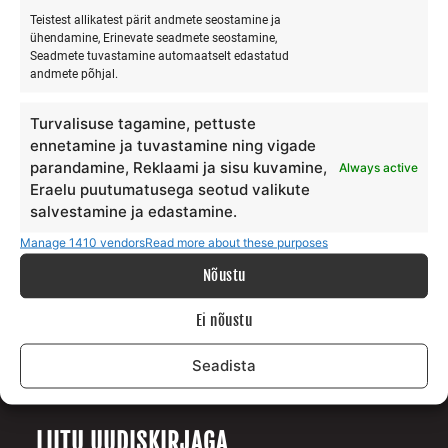
Teistest allikatest pärit andmete seostamine ja
ühendamine, Erinevate seadmete seostamine,
Seadmete tuvastamine automaatselt edastatud
MEIST
andmete põhjal.
Meie lugu
Turvalisuse tagamine, pettuste
Teenus
ennetamine ja tuvastamine ning vigade
parandamine, Reklaami ja sisu kuvamine,
Always active
Galerii
Eraelu puutumatusega seotud valikute
Surfiblogi
salvestamine ja edastamine.
Toetajad
Manage 1410 vendors
Read more about these purposes
Kontakt
Nõustu
TINGIMUSED
Ei nõustu
Andmekaitse tingimused
Seadista
Teenuste ja ostu tingimused
LIITU UUDISKIRJAGA