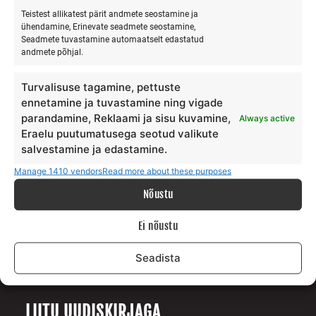
Teistest allikatest pärit andmete seostamine ja
ühendamine, Erinevate seadmete seostamine,
Seadmete tuvastamine automaatselt edastatud
MEIST
andmete põhjal.
Meie lugu
Turvalisuse tagamine, pettuste
Teenus
ennetamine ja tuvastamine ning vigade
parandamine, Reklaami ja sisu kuvamine,
Always active
Galerii
Eraelu puutumatusega seotud valikute
Surfiblogi
salvestamine ja edastamine.
Toetajad
Manage 1410 vendors
Read more about these purposes
Kontakt
Nõustu
TINGIMUSED
Ei nõustu
Andmekaitse tingimused
Seadista
Teenuste ja ostu tingimused
LIITU UUDISKIRJAGA