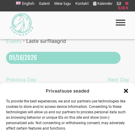
Liigu
English
Galerii
Meie lugu
Kontakt
Kalender
0,00 €
sisu
juurde
Laste surfilaagrid
Laste surfilaagrid
Events
Surfmaster
SurfMaster Surfikool
05/16/2026
Eve
Vie
Select
Vie
Nav
date.
Nav
Previous Day
Next Day
Privaatsuse seaded
To provide the best experiences, we and our partners use technologies like
cookies to store and/or access device information. Consenting to these
technologies will allow us and our partners to process personal data such
as browsing behavior or unique IDs on this site and show (non-)
personalized ads. Not consenting or withdrawing consent, may adversely
affect certain features and functions.