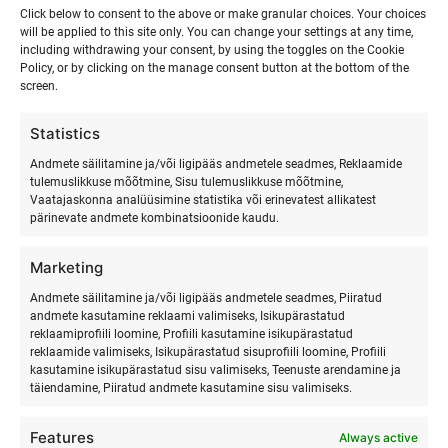
Click below to consent to the above or make granular choices. Your choices
will be applied to this site only. You can change your settings at any time,
including withdrawing your consent, by using the toggles on the Cookie
Policy, or by clicking on the manage consent button at the bottom of the
screen.
Statistics
Andmete säilitamine ja/või ligipääs andmetele seadmes, Reklaamide
tulemuslikkuse mõõtmine, Sisu tulemuslikkuse mõõtmine,
Vaatajaskonna analüüsimine statistika või erinevatest allikatest
pärinevate andmete kombinatsioonide kaudu.
Marketing
SURFMASTER
Andmete säilitamine ja/või ligipääs andmetele seadmes, Piiratud
andmete kasutamine reklaami valimiseks, Isikupärastatud
reklaamiprofiili loomine, Profiili kasutamine isikupärastatud
Ranna Surfiküla
reklaamide valimiseks, Isikupärastatud sisuprofiili loomine, Profiili
+372 566 86 766
kasutamine isikupärastatud sisu valimiseks, Teenuste arendamine ja
täiendamine, Piiratud andmete kasutamine sisu valimiseks.
info@surfmaster.ee
Features
Always active