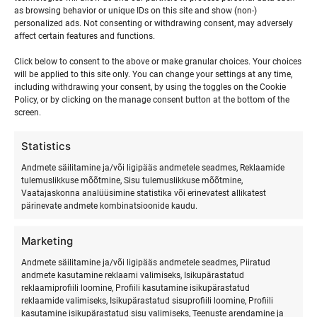
as browsing behavior or unique IDs on this site and show (non-)
8 august, 2024 | 17:00
personalized ads. Not consenting or withdrawing consent, may adversely
affect certain features and functions.
Event Category:
Noorte surfilaagrid
Click below to consent to the above or make granular choices. Your choices
will be applied to this site only. You can change your settings at any time,
Website:
including withdrawing your consent, by using the toggles on the Cookie
Policy, or by clicking on the manage consent button at the bottom of the
https://surfmaster.ee/noorte-surfilaager-hiiumaa/
screen.
Statistics
Isa ja laps surfilaager
Surfi, jooga ja vabastava hingamise
laager Hiiumaal
Hiiumaal
Andmete säilitamine ja/või ligipääs andmetele seadmes, Reklaamide
tulemuslikkuse mõõtmine, Sisu tulemuslikkuse mõõtmine,
Vaatajaskonna analüüsimine statistika või erinevatest allikatest
pärinevate andmete kombinatsioonide kaudu.
Marketing
Andmete säilitamine ja/või ligipääs andmetele seadmes, Piiratud
andmete kasutamine reklaami valimiseks, Isikupärastatud
reklaamiprofiili loomine, Profiili kasutamine isikupärastatud
reklaamide valimiseks, Isikupärastatud sisuprofiili loomine, Profiili
SURFMASTER
kasutamine isikupärastatud sisu valimiseks, Teenuste arendamine ja