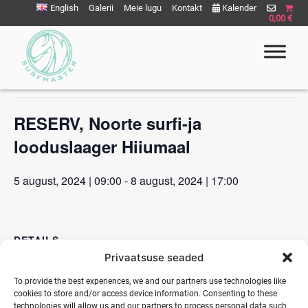
Liigu
English
Galerii
Meie lugu
Kontakt
Kalender
0,00 €
sisu
juurde
« All Events
This event has passed.
Surfmaster
SurfMaster Surfikool
RESERV, Noorte surfi-ja
looduslaager Hiiumaal
5 august, 2024 | 09:00
-
8 august, 2024 | 17:00
DETAILS
Privaatsuse seaded
Start:
5 august, 2024 | 09:00
To provide the best experiences, we and our partners use technologies like
cookies to store and/or access device information. Consenting to these
End:
technologies will allow us and our partners to process personal data such