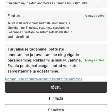
täiendamine, Piiratud andmete kasutamine sisu valimiseks.
Ranna Surfiküla
Features
Always active
+372 566 86 766
info@surfmaster.ee
Teistest allikatest pärit andmete seostamine ja
ühendamine, Erinevate seadmete seostamine,
Seadmete tuvastamine automaatselt edastatud
andmete põhjal.
Turvalisuse tagamine, pettuste
MEIST
ennetamine ja tuvastamine ning vigade
parandamine, Reklaami ja sisu kuvamine,
Always active
Eraelu puutumatusega seotud valikute
Meie lugu
salvestamine ja edastamine.
Teenus
Galerii
Manage 1410 vendors
Read more about these purposes
Surfiblogi
Nõustu
Toetajad
Kontakt
Ei nõustu
TINGIMUSED
Seadista