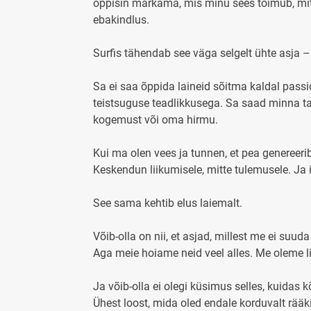
õppisin märkama, mis minu sees toimub, mitte
ebakindlus.
Surfis tähendab see väga selgelt ühte asja 
Sa ei saa õppida laineid sõitma kaldal passid
teistsuguse teadlikkusega. Sa saad minna ta
kogemust või oma hirmu.
Kui ma olen vees ja tunnen, et pea genereerib
Keskendun liikumisele, mitte tulemusele. Ja i
See sama kehtib elus laiemalt.
Võib-olla on nii, et asjad, millest me ei suu
Aga meie hoiame neid veel alles. Me oleme li
Ja võib-olla ei olegi küsimus selles, kuidas k
Ühest loost, mida oled endale korduvalt rääk