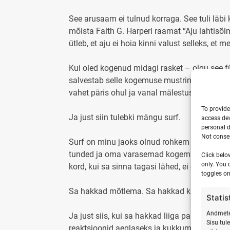
See arusaam ei tulnud korraga. See tuli läbi
mõista Faith G. Harperi raamat “Aju lahtisõlm
ütleb, et aju ei hoia kinni valust selleks, et 
Kui oled kogenud midagi rasket – olgu see füü
salvestab selle kogemuse mustrina. Järgmine 
vahet päris ohul ja vanal mälestusel. Ta re
To provide
Ja just siin tulebki mängu surf.
access dev
personal d
Not consen
Surf on minu jaoks olnud rohkem kui sport. 
tunded ja oma varasemad kogemused. Kui oled
Click belo
only. You 
kord, kui sa sinna tagasi lähed, ei ole sa 
toggles on
Sa hakkad mõtlema. Sa hakkad kahtlema. S
Statis
Andmete 
Ja just siis, kui sa hakkad liiga palju mõtl
Sisu tul
reaktsioonid aeglaseks ja kukkumine on peaaeg