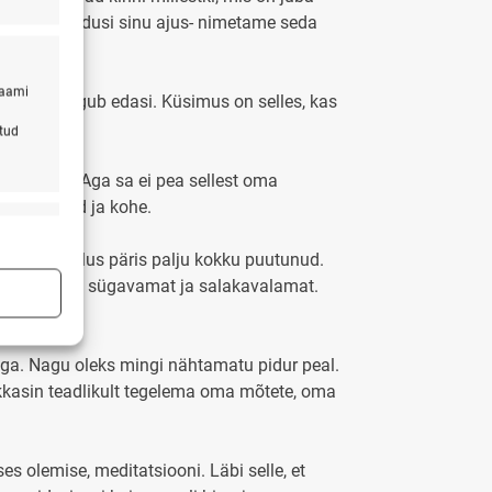
divaid ühendusi sinu ajus- nimetame seda
laami
tunni ja liigub edasi. Küsimus on selles, kas
atud
ida sellest. Aga sa ei pea sellest oma
 lollus nüüd ja kohe.
s active
 olen oma elus päris palju kokku puutunud.
 midagi palju sügavamat ja salakavalamat.
s active
a aega. Nagu oleks mingi nähtamatu pidur peal.
 hakkasin teadlikult tegelema oma mõtete, oma
s olemise, meditatsiooni. Läbi selle, et