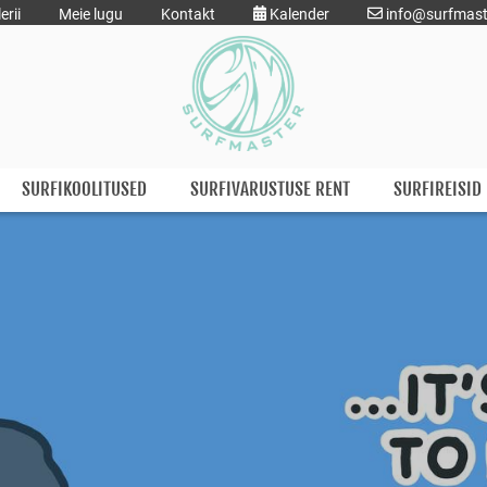
ume lahti laskmast.
erii
Meie lugu
Kontakt
Kalender
info@surfmast
SURFIKOOLITUSED
SURFIVARUSTUSE RENT
SURFIREISID