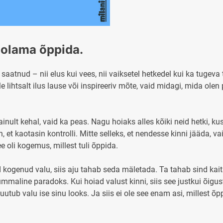
voolama õppida.
aatnud – nii elus kui vees, nii vaiksetel hetkedel kui ka tugeva
e lihtsalt ilus lause või inspireeriv mõte, vaid midagi, mida ole
inult kehal, vaid ka peas. Nagu hoiaks alles kõiki neid hetki, ku
t kaotasin kontrolli. Mitte selleks, et nendesse kinni jääda, vaid
see oli kogemus, millest tuli õppida.
ed kogenud valu, siis aju tahab seda mäletada. Ta tahab sind ka
kummaline paradoks. Kui hoiad valust kinni, siis see justkui õig
muutub valu ise sinu looks. Ja siis ei ole see enam asi, millest õp