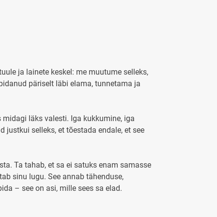
 tuule ja lainete keskel: me muutume selleks,
n pidanud päriselt läbi elama, tunnetama ja
s midagi läks valesti. Iga kukkumine, iga
 justkui selleks, et tõestada endale, et see
itsta. Ta tahab, et sa ei satuks enam samasse
ustab sinu lugu. See annab tähenduse,
pida – see on asi, mille sees sa elad.