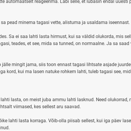
 automaatselt reageerima. Läbi selle, et lubasin endal uuesti pr
– sa pead minema tagasi vette, alistuma ja usaldama iseennast
es. Sa ei saa lahti lasta hirmust, kui sa väldid olukorda, mis s
gasi, teades, et see, mida sa tunned, on normaalne. Ja sa saad
 jälle mingit jama, siis toon ennast tagasi lihtsate asjade juur
ga kord, kui ma lasen natuke rohkem lahti, tuleb tagasi see, mid
da lahti lasta, on meist juba ammu lahti lasknud. Need olukorrad,
htsalt viimased, kes sellest aru saavad.
õike lahti lasta korraga. Võib-olla piisab sellest, kui iga päev la
inud.