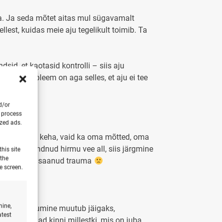
aga. Ja seda mõtet aitas mul sügavamalt
lest, kuidas meie aju tegelikult toimib. Ta
sid, et kaotasid kontrolli – siis aju
selt. Probleem on aga selles, et aju ei tee
d/or
o process
ized ads.
te ainult oma keha, vaid ka oma mõtted, oma
lli või tundnud hirmu vee all, siis järgmine
his site
 the
gasi- sa oled saanud trauma
e screen.
mine,
läheme. Liikumine muutub jäigaks,
atest
, et sa hoiad kinni millestki, mis on juba