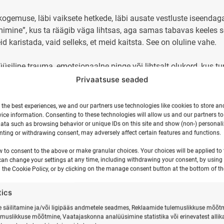
 kogemuse, läbi vaiksete hetkede, läbi ausate vestluste iseend
imine”, kus ta räägib väga lihtsas, aga samas tabavas keeles sel
meid karistada, vaid selleks, et meid kaitsta. See on oluline vahe.
siline trauma, emotsionaalne pinge või lihtsalt olukord, kus tund
kord, kui sarnane olukord tekib, aktiveerub see muster automaat
Privaatsuse seaded
ageerib samamoodi.
 the best experiences, we and our partners use technologies like cookies to store an
ice information. Consenting to these technologies will allow us and our partners t
ata such as browsing behavior or unique IDs on this site and show (non-) personal
ting or withdrawing consent, may adversely affect certain features and functions.
See on olnud peegel. Iga kord, kui lähen vette, võtan kaasa mit
 kunagi saanud korralikult lainega vastu pead, kaotanud kontro
w to consent to the above or make granular choices. Your choices will be applied to t
can change your settings at any time, including withdrawing your consent, by using
enam sama inimene. Sinu keha võib olla valmis, aga pea hoiab ta
 the Cookie Policy, or by clicking on the manage consent button at the bottom of th
a hakkad ennast kaitsma.
tics
säilitamine ja/või ligipääs andmetele seadmes, Reklaamide tulemuslikkuse mõõt
ema, kaob voolavus. Kaob see tunne, mille pärast me üldse vette 
emuslikkuse mõõtmine, Vaatajaskonna analüüsimine statistika või erinevatest allik
u paratamatu. Mitte sellepärast, et sa ei oska, vaid sellepärast