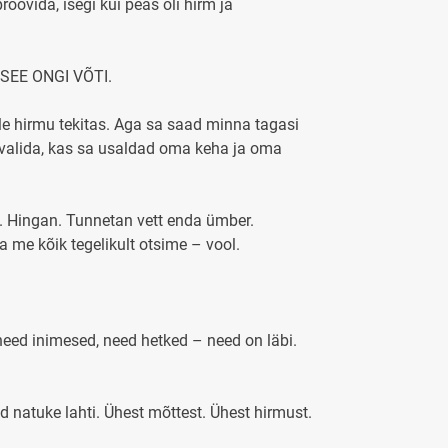
oovida, isegi kui peas oli hirm ja
. SEE ONGI VÕTI.
elle hirmu tekitas. Aga sa saad minna tagasi
 valida, kas sa usaldad oma keha ja oma
de. Hingan. Tunnetan vett enda ümber.
a me kõik tegelikult otsime – vool.
 need inimesed, need hetked – need on läbi.
sed natuke lahti. Ühest mõttest. Ühest hirmust.