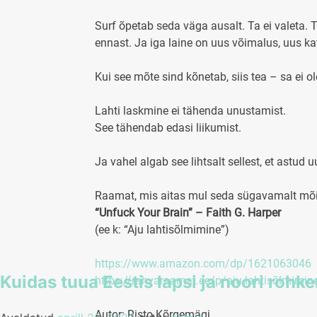
Surf õpetab seda väga ausalt. Ta ei valeta. T
ennast. Ja iga laine on uus võimalus, uus kat
Kui see mõte sind kõnetab, siis tea – sa ei
Lahti laskmine ei tähenda unustamist.
See tähendab edasi liikumist.
Ja vahel algab see lihtsalt sellest, et astud u
Raamat, mis aitas mul seda sügavamalt mõi
“Unfuck Your Brain” – Faith G. Harper
(ee k: “Aju lahtisõlmimine”)
https://www.amazon.com/dp/1621063046
Kuidas tuua Eestis lapsi ja noori rohk
https://rahvaraamat.ee/p/aju-lahtisõlmimin
Autor: Risto Kõrgemägi