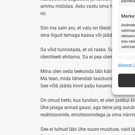
pärinev
ammu möödas. Astu vastu oma hirmudele ja t
nii.
Marke
Andmete 
Siin ma sain aru, et valu on tõesti õpetaja. 
valimise
sina liigud temaga kaasa või jääd teda kinn
reklaami
sisu val
valimise
Sa võid tunnistada, et oli raske. Sa võid ausa
identiteeti ehitama. Sa ei pea olema see inim
Featu
Manage 1
Mina olen seda teekonda läbi käinud nii füüs
Teistest
seostam
Ma tean, mida tähendab taastumine, valu, jä
See võib jääda kinni palju kauemaks.
Turval
ning v
On olnud hetki, kus tundsin, et olen justkui 
puutu
Ühe jalaga annad gaasi, aga teine jalg surub 
reaktsioonide, emotsioonidega ja oma närv
See ei tulnud läbi ühe suure muutuse, vaid l