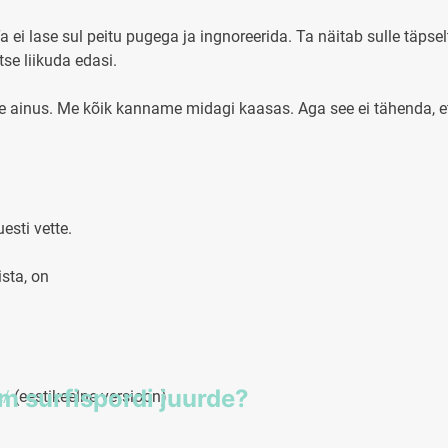
a ei lase sul peitu pugega ja ingnoreerida. Ta näitab sulle täpse
se liikuda edasi.
 ole ainus. Me kõik kanname midagi kaasas. Aga see ei tähenda, 
uesti vette.
sta, on
em surfispordi juurde?
e/
(eestikeelne versioon)