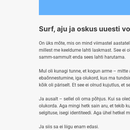
Surf, aju ja oskus uuesti 
On üks mõte, mis on mind viimastel aastatel s
millest me keeldume lahti laskmast. See ei ol
samm-sammult enda sees lahti harutama.
Mul oli kunagi tunne, et kogun arme – mitte a
ebaõnnestumine, iga olukord, kus ma tundsin, e
kõik oli päriselt. Et see ei olnud kujutlus, et 
Ja ausalt – sellel oli oma põhjus. Kui sa ol
olukorda. Aga mingi hetk sain aru, et tekib 
selgituse, isegi identiteedi. Aga ühel hetkel 
Ja siis sa ei liigu enam edasi.