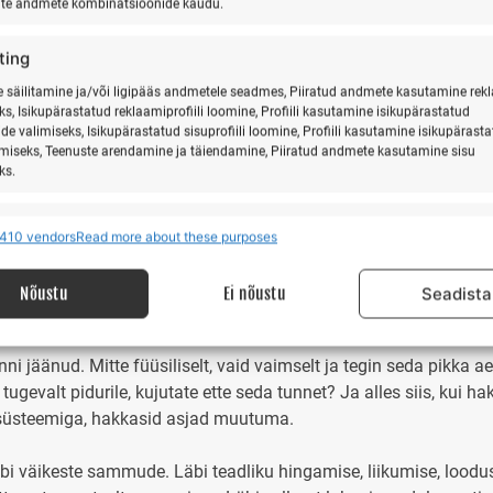
ate andmete kombinatsioonide kaudu.
egele sellega, see aitab hirmusid lahustada ja loob uusi meel
ting
säilitamine ja/või ligipääs andmetele seadmes, Piiratud andmete kasutamine rek
Aga ta ei ole mõeldud elama sinu sees. Ta tuleb, annab sulle õppe
ks, Isikupärastatud reklaamiprofiili loomine, Profiili kasutamine isikupärastatud
i hoidma.
de valimiseks, Isikupärastatud sisuprofiili loomine, Profiili kasutamine isikupärast
imiseks, Teenuste arendamine ja täiendamine, Piiratud andmete kasutamine sisu
ks.
lt öelda, et see tegi haiget. Sa võid võtta selle kogemuse ja õpp
ene, kes defineerib ennast läbi oma valu- unusta ära, lõpeta see
res
Alway
410 vendors
Read more about these purposes
ilisel kui vaimsel tasandil. Füüsiline trauma on midagi, millega
 allikatest pärit andmete seostamine ja ühendamine, Erinevate seadmete
ine, Seadmete tuvastamine automaatselt edastatud andmete põhjal.
rjepidevus ja uuesti alustamine. Aga see, mis toimub peas, on
Nõustu
Ei nõustu
Seadista
isuse tagamine, pettuste ennetamine ja tuvastamine
igade parandamine, Reklaami ja sisu kuvamine, Eraelu
Alway
kinni jäänud. Mitte füüsiliselt, vaid vaimselt ja tegin seda pikk
matusega seotud valikute salvestamine ja edastamine.
tugevalt pidurile, kujutate ette seda tunnet? Ja alles siis, kui
isüsteemiga, hakkasid asjad muutuma.
äbi väikeste sammude. Läbi teadliku hingamise, liikumise, looduse