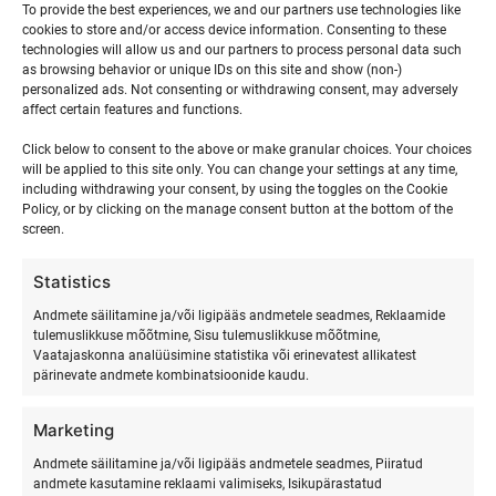
To provide the best experiences, we and our partners use technologies like
0
0
0
0
0
0
0
6
7
8
9
10
11
12
cookies to store and/or access device information. Consenting to these
events,
events,
events,
events,
events,
events,
event
technologies will allow us and our partners to process personal data such
as browsing behavior or unique IDs on this site and show (non-)
0
0
0
0
0
0
0
13
14
15
16
17
18
19
personalized ads. Not consenting or withdrawing consent, may adversely
affect certain features and functions.
events,
events,
events,
events,
events,
events,
event
0
0
0
0
0
0
0
20
21
22
23
24
25
26
Click below to consent to the above or make granular choices. Your choices
will be applied to this site only. You can change your settings at any time,
events,
events,
events,
events,
events,
events,
events
including withdrawing your consent, by using the toggles on the Cookie
Policy, or by clicking on the manage consent button at the bottom of the
0
0
0
0
0
0
0
27
28
29
30
1
2
3
screen.
events,
events,
events,
events,
events,
events,
event
Statistics
Andmete säilitamine ja/või ligipääs andmetele seadmes, Reklaamide
märts
This Month
mai
tulemuslikkuse mõõtmine, Sisu tulemuslikkuse mõõtmine,
Vaatajaskonna analüüsimine statistika või erinevatest allikatest
pärinevate andmete kombinatsioonide kaudu.
Marketing
Andmete säilitamine ja/või ligipääs andmetele seadmes, Piiratud
andmete kasutamine reklaami valimiseks, Isikupärastatud