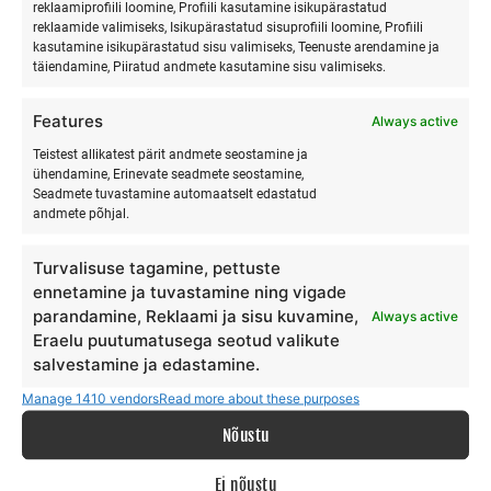
reklaamiprofiili loomine, Profiili kasutamine isikupärastatud
reklaamide valimiseks, Isikupärastatud sisuprofiili loomine, Profiili
kasutamine isikupärastatud sisu valimiseks, Teenuste arendamine ja
täiendamine, Piiratud andmete kasutamine sisu valimiseks.
SURFMASTER
Features
Always active
Ranna Surfiküla
Teistest allikatest pärit andmete seostamine ja
ühendamine, Erinevate seadmete seostamine,
+372 566 86 766
Seadmete tuvastamine automaatselt edastatud
info@surfmaster.ee
andmete põhjal.
Turvalisuse tagamine, pettuste
ennetamine ja tuvastamine ning vigade
parandamine, Reklaami ja sisu kuvamine,
Always active
MEIST
Eraelu puutumatusega seotud valikute
salvestamine ja edastamine.
Meie lugu
Manage 1410 vendors
Read more about these purposes
Teenus
Nõustu
Galerii
Surfiblogi
Ei nõustu