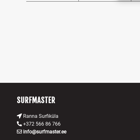
ning v
puutu
SURFMASTER
Ranna Surfiküla
+372 566 86 766
info@surfmaster.ee