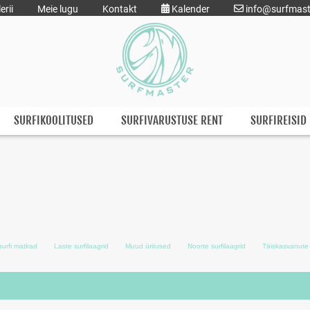
erii
Meie lugu
Kontakt
Kalender
info@surfmast
SURFIKOOLITUSED
SURFIVARUSTUSE RENT
SURFIREISID
urfi matkad
Laste surfilaagrid
Muud üritused
Noorte surfilaagrid
Täiskasvanute 