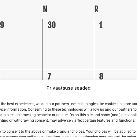
N
R
0
0
29
30
1
vents,
events,
events,
0
0
6
7
8
vents,
events,
events,
Privaatsuse seaded
 the best experiences, we and our partners use technologies like cookies to store an
ice information. Consenting to these technologies will allow us and our partners t
ata such as browsing behavior or unique IDs on this site and show (non-) personal
ting or withdrawing consent, may adversely affect certain features and functions.
0
0
3
14
15
w to consent to the above or make granular choices. Your choices will be applied to t
vents,
events,
events,
can change your settings at any time, including withdrawing your consent, by using