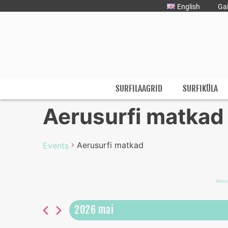
Liigu
English
Gal
sisu
juurde
Surfmaster
SurfMaster Surfikool
SURFILAAGRID
SURFIKÜLA
Aerusurfi matkad
Aerusurfi matkad
Events
Aerus
2026 mai
Select