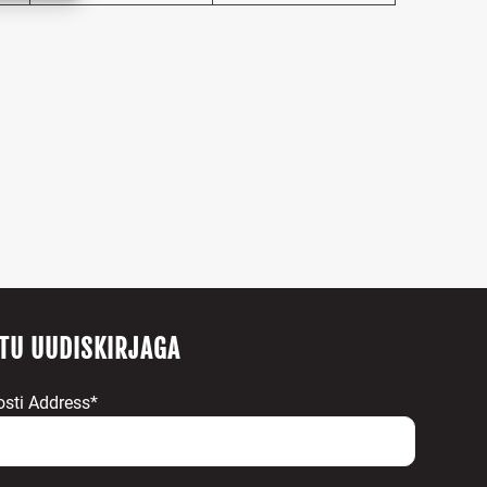
s active
ITU UUDISKIRJAGA
osti Address*