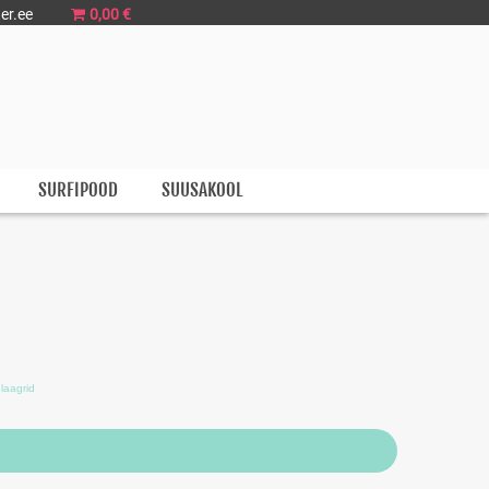
er.ee
0,00 €
SURFIPOOD
SUUSAKOOL
laagrid