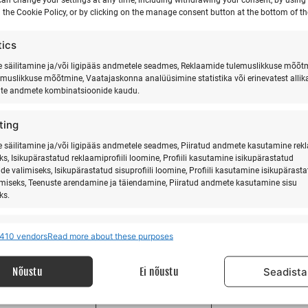
 the Cookie Policy, or by clicking on the manage consent button at the bottom of th
tics
säilitamine ja/või ligipääs andmetele seadmes, Reklaamide tulemuslikkuse mõõt
emuslikkuse mõõtmine, Vaatajaskonna analüüsimine statistika või erinevatest allik
0
0
20
21
22
ate andmete kombinatsioonide kaudu.
vents,
events,
events,
ting
säilitamine ja/või ligipääs andmetele seadmes, Piiratud andmete kasutamine rek
ks, Isikupärastatud reklaamiprofiili loomine, Profiili kasutamine isikupärastatud
de valimiseks, Isikupärastatud sisuprofiili loomine, Profiili kasutamine isikupärast
imiseks, Teenuste arendamine ja täiendamine, Piiratud andmete kasutamine sisu
ks.
0
0
7
28
29
vents,
events,
events,
res
Alway
410 vendors
Read more about these purposes
 allikatest pärit andmete seostamine ja ühendamine, Erinevate seadmete
ine, Seadmete tuvastamine automaatselt edastatud andmete põhjal.
Nõustu
Ei nõustu
Seadista
isuse tagamine, pettuste ennetamine ja tuvastamine