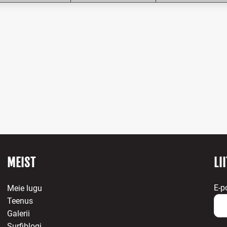
igade parandamine, Reklaami ja sisu kuvamine, Eraelu
Alway
matusega seotud valikute salvestamine ja edastamine.
MEIST
LI
E-p
Meie lugu
Teenus
Galerii
Surfiblogi