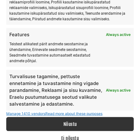
reklaamiprofiili loomine, Profiili kasutamine isikupärastatud
reklaamide valimiseks, Isikupärastatud sisuprofiili loomine, Profiili
kasutamine isikupärastatud sisu valimiseks, Teenuste arendamine ja
täiendamine, Piiratud andmete kasutamine sisu valimiseks.
SURFMASTER
Features
Always active
Ranna Surfiküla
Teistest allikatest pärit andmete seostamine ja
ühendamine, Erinevate seadmete seostamine,
+372 566 86 766
Seadmete tuvastamine automaatselt edastatud
info@surfmaster.ee
andmete põhjal.
Turvalisuse tagamine, pettuste
ennetamine ja tuvastamine ning vigade
parandamine, Reklaami ja sisu kuvamine,
Always active
MEIST
Eraelu puutumatusega seotud valikute
salvestamine ja edastamine.
Meie lugu
Manage 1410 vendors
Read more about these purposes
Teenus
Nõustu
Galerii
Surfiblogi
Ei nõustu