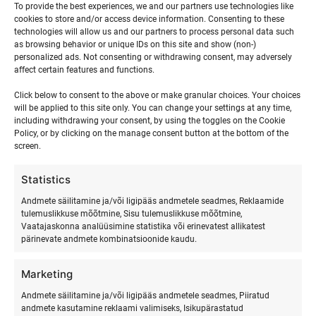
To provide the best experiences, we and our partners use technologies like
0
0
0
0
0
0
0
7
8
9
10
11
12
13
cookies to store and/or access device information. Consenting to these
events,
events,
events,
events,
events,
events,
event
technologies will allow us and our partners to process personal data such
as browsing behavior or unique IDs on this site and show (non-)
0
0
0
0
0
0
0
14
15
16
17
18
19
20
personalized ads. Not consenting or withdrawing consent, may adversely
affect certain features and functions.
events,
events,
events,
events,
events,
events,
events
0
0
0
0
0
0
0
21
22
23
24
25
26
27
Click below to consent to the above or make granular choices. Your choices
will be applied to this site only. You can change your settings at any time,
events,
events,
events,
events,
events,
events,
event
including withdrawing your consent, by using the toggles on the Cookie
Policy, or by clicking on the manage consent button at the bottom of the
0
0
0
0
0
0
0
28
29
30
1
2
3
4
screen.
events,
events,
events,
events,
events,
events,
event
Statistics
Andmete säilitamine ja/või ligipääs andmetele seadmes, Reklaamide
märts
This Month
mai
tulemuslikkuse mõõtmine, Sisu tulemuslikkuse mõõtmine,
Vaatajaskonna analüüsimine statistika või erinevatest allikatest
pärinevate andmete kombinatsioonide kaudu.
Marketing
Andmete säilitamine ja/või ligipääs andmetele seadmes, Piiratud
andmete kasutamine reklaami valimiseks, Isikupärastatud