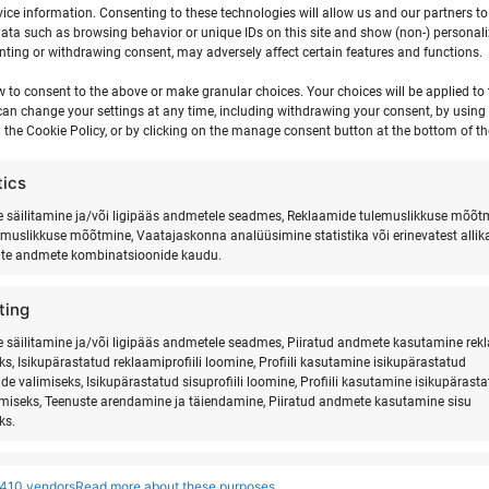
ice information. Consenting to these technologies will allow us and our partners t
ata such as browsing behavior or unique IDs on this site and show (non-) personal
ting or withdrawing consent, may adversely affect certain features and functions.
w to consent to the above or make granular choices. Your choices will be applied to t
can change your settings at any time, including withdrawing your consent, by using
 the Cookie Policy, or by clicking on the manage consent button at the bottom of th
tics
säilitamine ja/või ligipääs andmetele seadmes, Reklaamide tulemuslikkuse mõõt
emuslikkuse mõõtmine, Vaatajaskonna analüüsimine statistika või erinevatest allik
ate andmete kombinatsioonide kaudu.
las
SURFI, JOOGA
ting
säilitamine ja/või ligipääs andmetele seadmes, Piiratud andmete kasutamine rek
ks, Isikupärastatud reklaamiprofiili loomine, Profiili kasutamine isikupärastatud
de valimiseks, Isikupärastatud sisuprofiili loomine, Profiili kasutamine isikupärast
imiseks, Teenuste arendamine ja täiendamine, Piiratud andmete kasutamine sisu
ks.
res
Alway
410 vendors
Read more about these purposes