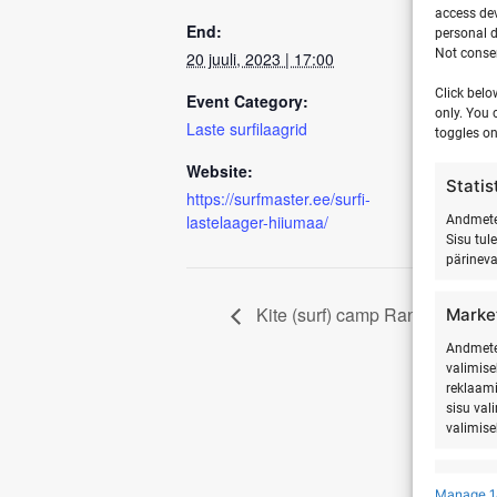
access dev
End:
personal d
Not consen
20 juuli, 2023 | 17:00
Click belo
Event Category:
only. You 
Laste surfilaagrid
toggles on
Website:
Statis
https://surfmaster.ee/surfi-
lastelaager-hiiumaa/
Andmete 
Sisu tul
pärinev
Kite (surf) camp Ranna Surfikü
Marke
Andmete 
valimise
reklaami
sisu val
valimise
Featu
Manage 1