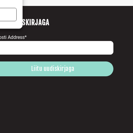
ITU UUDISKIRJAGA
s active
osti Address*