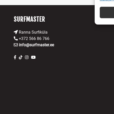
Teistest
seostam
SURFMASTER
Turval
ning v
Ranna Surfiküla
puutu
+372 566 86 766
info@surfmaster.ee