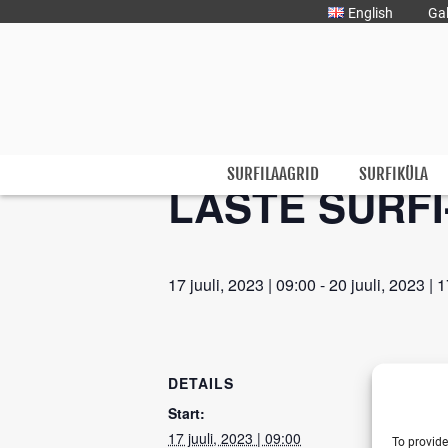
Liigu
English
Gal
sisu
juurde
« All Events
This event has passed.
Surfmaster
SurfMaster Surfikool
SURFILAAGRID
SURFIKÜLA
LASTE SURFI
17 juuli, 2023 | 09:00
-
20 juuli, 2023 | 
DETAILS
Start:
17 juuli, 2023 | 09:00
To provide