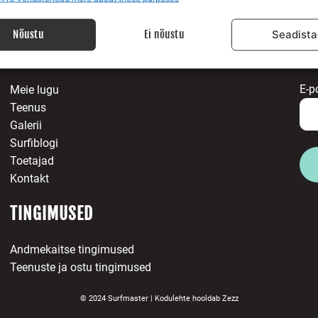
 allikatest pärit andmete seostamine ja ühendamine, Erinevate seadmete
ine, Seadmete tuvastamine automaatselt edastatud andmete põhjal.
Nõustu
Ei nõustu
Seadista
MEIST
LI
isuse tagamine, pettuste ennetamine ja tuvastamine
igade parandamine, Reklaami ja sisu kuvamine, Eraelu
Alway
E-p
Meie lugu
matusega seotud valikute salvestamine ja edastamine.
Teenus
Galerii
Surfiblogi
Toetajad
Kontakt
TINGIMUSED
Andmekaitse tingimused
Teenuste ja ostu tingimused
© 2024 Surfmaster |
Kodulehte hooldab
Zezz