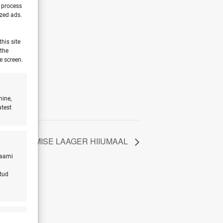
o process
ized ads.
his site
 the
e screen.
mine,
atest
 JA HINGAMISE LAAGER HIIUMAAL
laami
atud
s active