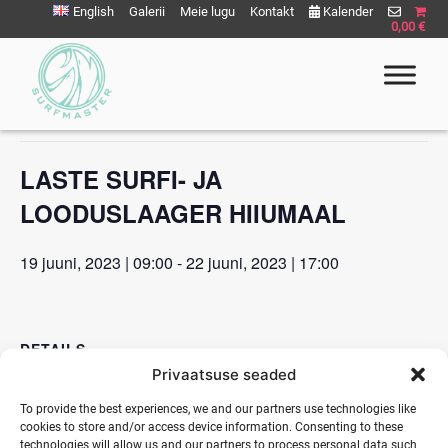
Liigu
English
Galerii
Meie lugu
Kontakt
Kalender
0,00 €
sisu
juurde
« All Events
This event has passed.
Surfmaster
SurfMaster Surfikool
LASTE SURFI- JA
LOODUSLAAGER HIIUMAAL
19 juuni, 2023 | 09:00
-
22 juuni, 2023 | 17:00
DETAILS
Privaatsuse seaded
Start:
19 juuni, 2023 | 09:00
To provide the best experiences, we and our partners use technologies like
cookies to store and/or access device information. Consenting to these
End:
technologies will allow us and our partners to process personal data such