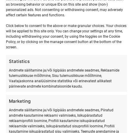
as browsing behavior or unique IDs on this site and show (non-)
22 juuni, 2023 | 17:00
personalized ads. Not consenting or withdrawing consent, may adversely
affect certain features and functions.
Event Category:
Laste surfilaagrid
Click below to consent to the above or make granular choices. Your choices
will be applied to this site only. You can change your settings at any time,
Website:
including withdrawing your consent, by using the toggles on the Cookie
Policy, or by clicking on the manage consent button at the bottom of the
https://surfmaster.ee/surfi-lastelaager-hiiumaa/
screen.
Statistics
JAANIPÄEV RANNA
SURFI, JOOGA JA HINGAMISE
LAAGER HIIUMAAL
SURFIKÜLAS
Andmete säilitamine ja/või ligipääs andmetele seadmes, Reklaamide
tulemuslikkuse mõõtmine, Sisu tulemuslikkuse mõõtmine,
Vaatajaskonna analüüsimine statistika või erinevatest allikatest
pärinevate andmete kombinatsioonide kaudu.
Marketing
Andmete säilitamine ja/või ligipääs andmetele seadmes, Piiratud
andmete kasutamine reklaami valimiseks, Isikupärastatud
reklaamiprofiili loomine, Profiili kasutamine isikupärastatud
reklaamide valimiseks, Isikupärastatud sisuprofiili loomine, Profiili
SURFMASTER
kasutamine isikupärastatud sisu valimiseks, Teenuste arendamine ja