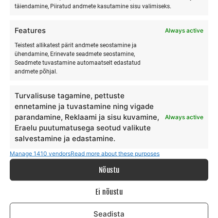
täiendamine, Piiratud andmete kasutamine sisu valimiseks.
Ranna Surfiküla
Features
Always active
+372 566 86 766
info@surfmaster.ee
Teistest allikatest pärit andmete seostamine ja
ühendamine, Erinevate seadmete seostamine,
Seadmete tuvastamine automaatselt edastatud
andmete põhjal.
Turvalisuse tagamine, pettuste
MEIST
ennetamine ja tuvastamine ning vigade
parandamine, Reklaami ja sisu kuvamine,
Always active
Eraelu puutumatusega seotud valikute
Meie lugu
salvestamine ja edastamine.
Teenus
Galerii
Manage 1410 vendors
Read more about these purposes
Surfiblogi
Nõustu
Toetajad
Kontakt
Ei nõustu
TINGIMUSED
Seadista