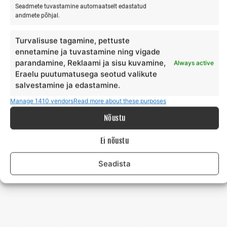
kuni
550,00
€
Seadmete tuvastamine automaatselt edastatud
andmete põhjal.
alates
550,00
€
Turvalisuse tagamine, pettuste
ennetamine ja tuvastamine ning vigade
parandamine, Reklaami ja sisu kuvamine,
Always active
Eraelu puutumatusega seotud valikute
Osalejate arv
salvestamine ja edastamine.
Manage 1410 vendors
Read more about these purposes
Kooligrupid
Nõustu
Ranna
LISA KORVI
Surfikülas
Ei nõustu
kogus
Seadista