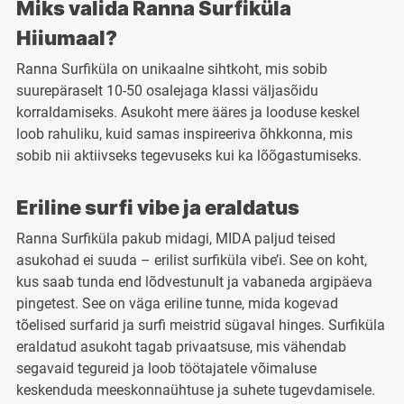
Miks valida Ranna Surfiküla
Hiiumaal?
Ranna Surfiküla on unikaalne sihtkoht, mis sobib
suurepäraselt 10-50 osalejaga klassi väljasõidu
korraldamiseks. Asukoht mere ääres ja looduse keskel
loob rahuliku, kuid samas inspireeriva õhkkonna, mis
sobib nii aktiivseks tegevuseks kui ka lõõgastumiseks.
Eriline surfi vibe ja eraldatus
Ranna Surfiküla pakub midagi, MIDA paljud teised
asukohad ei suuda – erilist surfiküla vibe’i. See on koht,
kus saab tunda end lõdvestunult ja vabaneda argipäeva
pingetest. See on väga eriline tunne, mida kogevad
tõelised surfarid ja surfi meistrid sügaval hinges. Surfiküla
eraldatud asukoht tagab privaatsuse, mis vähendab
segavaid tegureid ja loob töötajatele võimaluse
keskenduda meeskonnaühtuse ja suhete tugevdamisele.