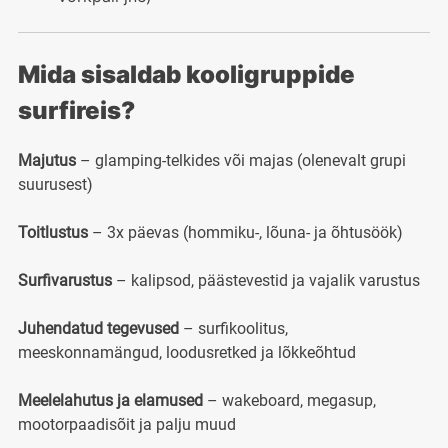
Mida sisaldab kooligruppide
surfireis?
Majutus
– glamping-telkides või majas (olenevalt grupi
suurusest)
Toitlustus
– 3x päevas (hommiku-, lõuna- ja õhtusöök)
Surfivarustus
– kalipsod, päästevestid ja vajalik varustus
Juhendatud tegevused
– surfikoolitus,
meeskonnamängud, loodusretked ja lõkkeõhtud
Meelelahutus ja elamused
– wakeboard, megasup,
mootorpaadisõit ja palju muud