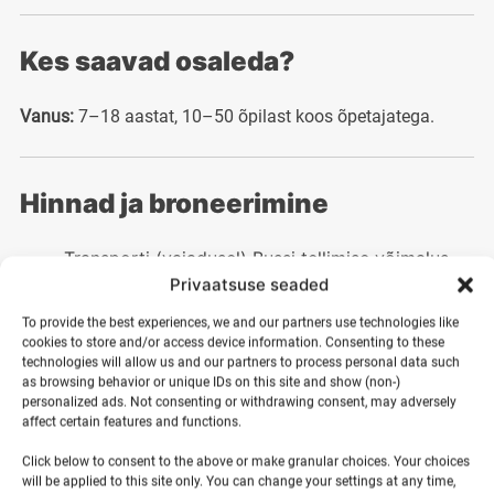
Kes saavad osaleda?
Vanus:
7–18 aastat, 10–50 õpilast koos õpetajatega.
Hinnad ja broneerimine
Transporti (vajadusel) Bussi tellimise võimalus
vastavalt asukohale.
Privaatsuse seaded
Ööbimist kas suures glaming telgis või majas (2.
To provide the best experiences, we and our partners use technologies like
korrusel madratsil, magamiskott tuleb ise kaasa
cookies to store and/or access device information. Consenting to these
võtta – vastavalt valikule).
technologies will allow us and our partners to process personal data such
as browsing behavior or unique IDs on this site and show (non-)
Võimalus tulla oma telgiga
(10 eur telkikoht öö)
personalized ads. Not consenting or withdrawing consent, may adversely
Toitlustust 3 korda päevas vastavalt
affect certain features and functions.
programmile ja soovile
Click below to consent to the above or make granular choices. Your choices
Kogenud treenerite juhendamist ja laste ohutuse
will be applied to this site only. You can change your settings at any time,