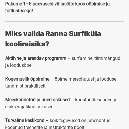
Pakume 1–5-päevaseid väljasõite koos ööbimise ja
toitlustusega!
Miks valida Ranna Surfiküla
koolireisiks?
Aktiivne ja arendav programm
– surfamine, tiimimängud
ja loodusõpe
Kogemuslik õppimine
– õpime mereohutust ja looduse
tundmist praktiliselt
Meeskonnatöö ja uued oskused
– koostööülesanded ja
eluks vajalikud oskused
Turvaline keskkond
– kõik tegevused on juhendatud
kogenud treenerite ja instruktorite poolt