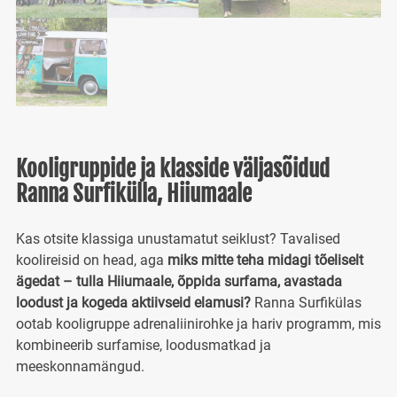
Kooligruppide ja klasside väljasõidud
Ranna Surfikülla, Hiiumaale
Kas otsite klassiga unustamatut seiklust? Tavalised
koolireisid on head, aga
miks mitte teha midagi tõeliselt
ägedat – tulla Hiiumaale, õppida surfama, avastada
loodust ja kogeda aktiivseid elamusi?
Ranna Surfikülas
ootab kooligruppe adrenaliinirohke ja hariv programm, mis
kombineerib surfamise, loodusmatkad ja
meeskonnamängud.