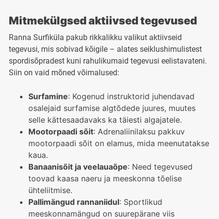
Mitmekülgsed aktiivsed tegevused
Ranna Surfiküla pakub rikkalikku valikut aktiivseid
tegevusi, mis sobivad kõigile – alates seiklushimulistest
spordisõpradest kuni rahulikumaid tegevusi eelistavateni.
Siin on vaid mõned võimalused:
Surfamine
: Kogenud instruktorid juhendavad
osalejaid surfamise algtõdede juures, muutes
selle kättesaadavaks ka täiesti algajatele.
Mootorpaadi sõit
: Adrenaliinilaksu pakkuv
mootorpaadi sõit on elamus, mida meenutatakse
kaua.
Banaanisõit ja veelauaõpe
: Need tegevused
toovad kaasa naeru ja meeskonna tõelise
ühteliitmise.
Pallimängud rannaniidul
: Sportlikud
meeskonnamängud on suurepärane viis