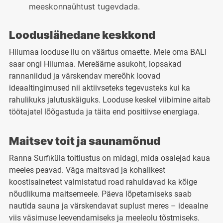
meeskonnaühtust tugevdada.
Looduslähedane keskkond
Hiiumaa looduse ilu on väärtus omaette. Meie oma BALI
saar ongi Hiiumaa. Mereäärne asukoht, lopsakad
rannaniidud ja värskendav mereõhk loovad
ideaaltingimused nii aktiivseteks tegevusteks kui ka
rahulikuks jalutuskäiguks. Looduse keskel viibimine aitab
töötajatel lõõgastuda ja täita end positiivse energiaga.
Maitsev toit ja saunamõnud
Ranna Surfiküla toitlustus on midagi, mida osalejad kaua
meeles peavad. Väga maitsvad ja kohalikest
koostisainetest valmistatud road rahuldavad ka kõige
nõudlikuma maitsemeele. Päeva lõpetamiseks saab
nautida sauna ja värskendavat suplust meres – ideaalne
viis väsimuse leevendamiseks ja meeleolu tõstmiseks.