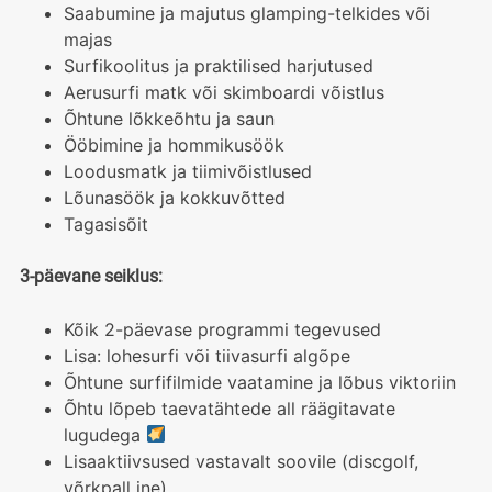
Saabumine ja majutus glamping-telkides või
majas
Surfikoolitus ja praktilised harjutused
Aerusurfi matk või skimboardi võistlus
Õhtune lõkkeõhtu ja saun
Ööbimine ja hommikusöök
Loodusmatk ja tiimivõistlused
Lõunasöök ja kokkuvõtted
Tagasisõit
3-päevane seiklus:
Kõik 2-päevase programmi tegevused
Lisa: lohesurfi või tiivasurfi algõpe
Õhtune surfifilmide vaatamine ja lõbus viktoriin
Õhtu lõpeb taevatähtede all räägitavate
lugudega
Lisaaktiivsused vastavalt soovile (discgolf,
võrkpall jne)