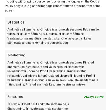
tagamist.
including withdrawing your consent, by using the toggles on the Cookie
Kogu Ranna Surfiküla inventari kasutust
Policy, or by clicking on the manage consent button at the bottom of the
screen.
vastavalt soovile. Küsi eraldi pakkumist!
Statistics
Hinnad alates 55 € / osaleja (1 öö, 3 x söömist )
Andmete säilitamine ja/või ligipääs andmetele seadmes, Reklaamide
tulemuslikkuse mõõtmine, Sisu tulemuslikkuse mõõtmine,
3- ja 4-päevaste pakettide hinnad sõltuvad tegevustest –
Vaatajaskonna analüüsimine statistika või erinevatest allikatest
küsi personaalset pakkumist!
pärinevate andmete kombinatsioonide kaudu.
Lisainfo ja broneerimine:
info@surfmaster.ee
Marketing
Andmete säilitamine ja/või ligipääs andmetele seadmes, Piiratud
Klassireis, mis jääb meelde kogu eluks – tule ja avasta
andmete kasutamine reklaami valimiseks, Isikupärastatud
Hiiumaa surfielamus oma klassiga!
reklaamiprofiili loomine, Profiili kasutamine isikupärastatud
reklaamide valimiseks, Isikupärastatud sisuprofiili loomine, Profiili
kasutamine isikupärastatud sisu valimiseks, Teenuste arendamine ja
Rohkem infot allpool
täiendamine, Piiratud andmete kasutamine sisu valimiseks.
Kategooriad:
Surfiküla
,
Suvepäevad
Features
Always active
Teistest allikatest pärit andmete seostamine ja
ühendamine, Erinevate seadmete seostamine,