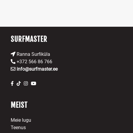
ch
be
o
chosen
th
on
pr
the
p
product
SURFMASTER
page
Ranna Surfiküla
+372 566 86 766
info@surfmaster.ee
MEIST
Meie lugu
Teenus