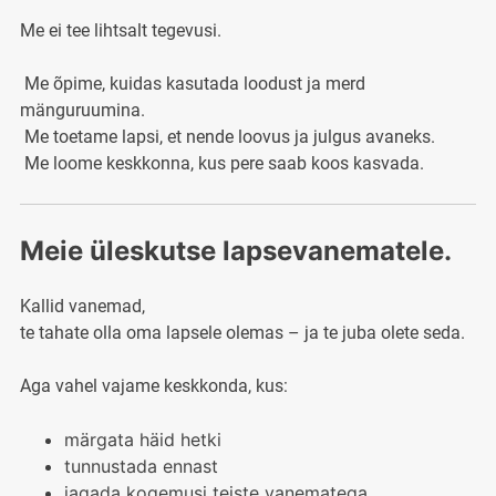
Me ei tee lihtsalt tegevusi.
Me õpime, kuidas kasutada loodust ja merd
mänguruumina.
Me toetame lapsi, et nende loovus ja julgus avaneks.
Me loome keskkonna, kus pere saab koos kasvada.
Meie üleskutse lapsevanematele.
Kallid vanemad,
te tahate olla oma lapsele olemas – ja te juba olete seda.
Aga vahel vajame keskkonda, kus:
märgata häid hetki
tunnustada ennast
jagada kogemusi teiste vanematega