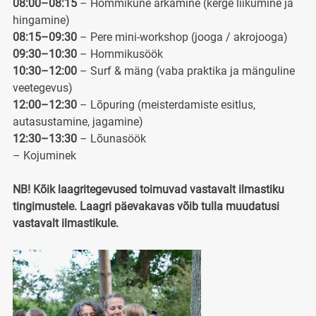
08:00–08:15
– Hommikune ärkamine (kerge liikumine ja
hingamine)
08:15–09:30
– Pere mini-workshop (jooga / akrojooga)
09:30–10:30
– Hommikusöök
10:30–12:00
– Surf & mäng (vaba praktika ja mänguline
veetegevus)
12:00–12:30
– Lõpuring (meisterdamiste esitlus,
autasustamine, jagamine)
12:30–13:30
– Lõunasöök
– Kojuminek
NB! Kõik laagritegevused toimuvad vastavalt ilmastiku
tingimustele. Laagri päevakavas võib tulla muudatusi
vastavalt ilmastikule.