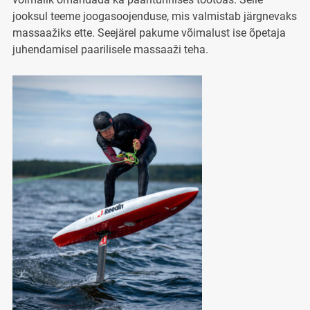
jooksul teeme joogasoojenduse, mis valmistab järgnevaks
massaažiks ette. Seejärel pakume võimalust ise õpetaja
juhendamisel paarilisele massaaži teha.