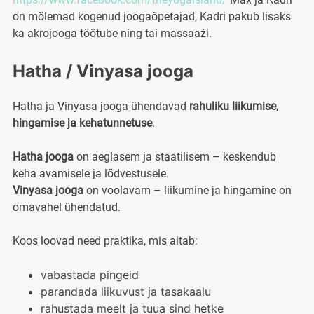
on mõlemad kogenud joogaõpetajad, Kadri pakub lisaks
ka akrojooga töötube ning tai massaaži.
Hatha / Vinyasa jooga
Hatha ja Vinyasa jooga ühendavad
rahuliku liikumise,
hingamise ja kehatunnetuse
.
Hatha jooga
on aeglasem ja staatilisem – keskendub
keha avamisele ja lõdvestusele.
Vinyasa jooga
on voolavam – liikumine ja hingamine on
omavahel ühendatud.
Koos loovad need praktika, mis aitab:
vabastada pingeid
parandada liikuvust ja tasakaalu
rahustada meelt ja tuua sind hetke