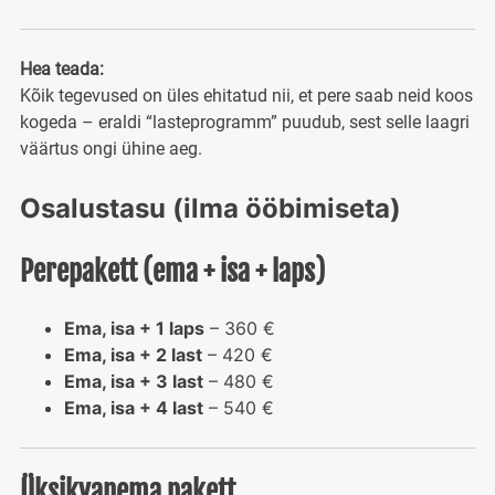
Hea teada:
Kõik tegevused on üles ehitatud nii, et pere saab neid koos
kogeda – eraldi “lasteprogramm” puudub, sest selle laagri
väärtus ongi ühine aeg.
Osalustasu (ilma ööbimiseta)
Perepakett (ema + isa + laps)
Ema, isa + 1 laps
– 360 €
Ema, isa + 2 last
– 420 €
Ema, isa + 3 last
– 480 €
Ema, isa + 4 last
– 540 €
Üksikvanema pakett