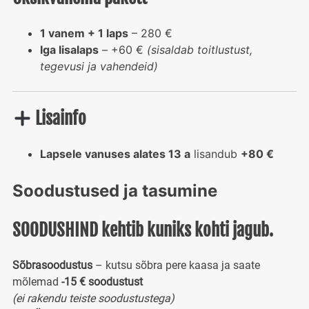
1 vanem + 1 laps
– 280 €
Iga lisalaps
– +60 €
(sisaldab toitlustust,
tegevusi ja vahendeid)
Lisainfo
Lapsele vanuses alates 13 a
lisandub
+80 €
Soodustused ja tasumine
SOODUSHIND kehtib kuniks kohti jagub.
Sõbrasoodustus
– kutsu sõbra pere kaasa ja saate
mõlemad
-15 € soodustust
(ei rakendu teiste soodustustega)