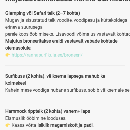
Glamping või Safari
telk (
2–7
kohta)
Mugav
ja
sisustatud
telk
voodite,
voodipesu
ja
küttekoldega.
erineva suurusega
perele
koos
ööbimiseks.
Lisavoodi
võimalus
vastavalt
kohta
Majutus broneeritakse eraldi vastavalt vabade kohtade
olemasolule:
https://rannasurfikula.ee/broneeri/
Surfibuss (
2
kohta), väiksema lapsega mahub ka
kolmekesi
Kaheinimese
voodiga
hubane
surfibuss,
sobib
väiksemale
se
Hammock
ripptelk (
2
kohta) vanem+ laps
Elamuslik
ööbimine
looduses.
Kaasa
võtta
isiklik
magamiskott
ja
padi
.