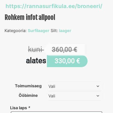
https://rannasurfikula.ee/broneeri/
Rohkem infot allpool
Kategooria:
Surfilaager
Silt:
laager
kuni
360,00
€
alates
330,00
€
Toimumisaeg
Ööbimine
Lisa laps
*