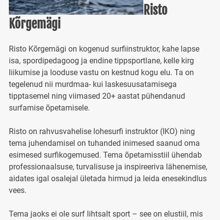
Risto
Kõrgemägi
Risto Kõrgemägi on kogenud surfiinstruktor, kahe lapse
isa, spordipedagoog ja endine tippsportlane, kelle kirg
liikumise ja looduse vastu on kestnud kogu elu. Ta on
tegelenud nii murdmaa- kui laskesuusatamisega
tipptasemel ning viimased 20+ aastat pühendanud
surfamise õpetamisele.
Risto on rahvusvahelise lohesurfi instruktor (IKO) ning
tema juhendamisel on tuhanded inimesed saanud oma
esimesed surfikogemused. Tema õpetamisstiil ühendab
professionaalsuse, turvalisuse ja inspireeriva lähenemise,
aidates igal osalejal ületada hirmud ja leida enesekindlus
vees.
Tema jaoks ei ole surf lihtsalt sport – see on elustiil, mis