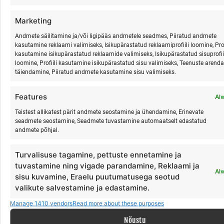
Marketing
Oma
telgiga
Telkimisala
kasutus –
võta
kaasa
oma
varustus.
Andmete säilitamine ja/või ligipääs andmetele seadmes, Piiratud andmete
kasutamine reklaami valimiseks, Isikupärastatud reklaamiprofiili loomine, Prof
kasutamine isikupärastatud reklaamide valimiseks, Isikupärastatud sisuprofii
loomine, Profiili kasutamine isikupärastatud sisu valimiseks, Teenuste arend
Ilma
ööbimiseta
täiendamine, Piiratud andmete kasutamine sisu valimiseks.
Võimalus
osaleda
laagris
ilma
kohapeal
ööbimata.
Features
Al
Teistest allikatest pärit andmete seostamine ja ühendamine, Erinevate
PROGRAMM (Laupäev–
seadmete seostamine, Seadmete tuvastamine automaatselt edastatud
andmete põhjal.
Pühapäev)
Turvalisuse tagamine, pettuste ennetamine ja
tuvastamine ning vigade parandamine, Reklaami ja
Al
sisu kuvamine, Eraelu puutumatusega seotud
Laupäev
valikute salvestamine ja edastamine.
Manage 1410 vendors
Read more about these purposes
14:00–14:30
– Saabumine ja registreerimine
14:30–15:00
– Laagri avamine ja tutvumine (nimed,
Nõustu