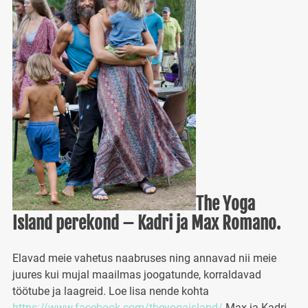
The Yoga
Island perekond – Kadri ja Max Romano.
Elavad meie vahetus naabruses ning annavad nii meie
juures kui mujal maailmas joogatunde, korraldavad
töötube ja laagreid. Loe lisa nende kohta
https://www.facebook.com/theyogaisland/
Max ja Kadri