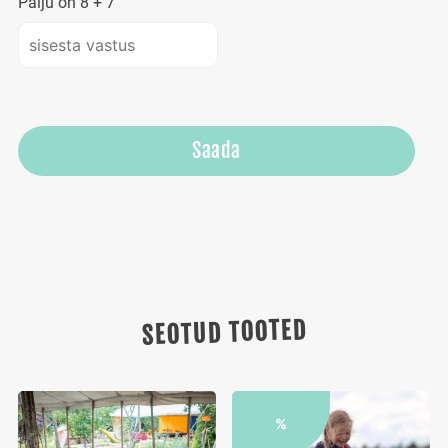
Palju on
8
+
7
SEOTUD TOOTED
%