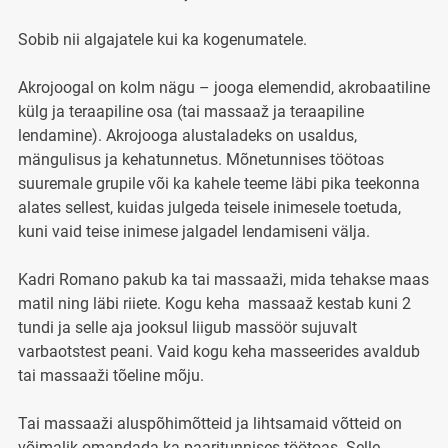
Sobib nii algajatele kui ka kogenumatele.
Akrojoogal on kolm nägu – jooga elemendid, akrobaatiline
külg ja teraapiline osa (tai massaaž ja teraapiline
lendamine). Akrojooga alustaladeks on usaldus,
mängulisus ja kehatunnetus. Mõnetunnises töötoas
suuremale grupile või ka kahele teeme läbi pika teekonna
alates sellest, kuidas julgeda teisele inimesele toetuda,
kuni vaid teise inimese jalgadel lendamiseni välja.
Kadri Romano pakub ka tai massaaži, mida tehakse maas
matil ning läbi riiete. Kogu keha massaaž kestab kuni 2
tundi ja selle aja jooksul liigub massöör sujuvalt
varbaotstest peani. Vaid kogu keha masseerides avaldub
tai massaaži tõeline mõju.
Tai massaaži aluspõhimõtteid ja lihtsamaid võtteid on
võimalik omandada ka paaritunnises töötoas. Selle