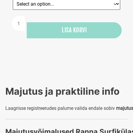
Pere
surfi-
LISA KORVI
ja
loovlaager
Hiiumaal.
kogus
Majutus
ja
praktiline
info
Laagrisse
registreerudes
palume
valida
endale
sobiv
majutu
Majutusvõimalused
Ranna
Surfiküla