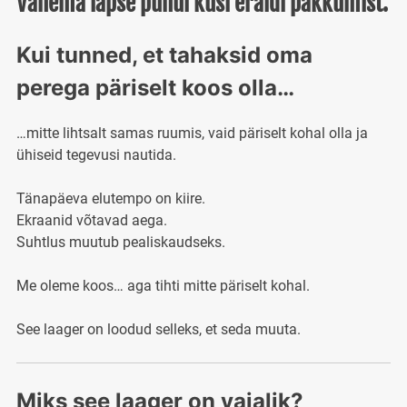
Vanema lapse puhul küsi eraldi pakkumist.
Kui tunned, et tahaksid oma
perega päriselt koos olla…
…mitte lihtsalt samas ruumis, vaid päriselt kohal olla ja
ühiseid tegevusi nautida.
Tänapäeva elutempo on kiire.
Ekraanid võtavad aega.
Suhtlus muutub pealiskaudseks.
Me oleme koos… aga tihti mitte päriselt kohal.
See laager on loodud selleks, et seda muuta.
Miks see laager on vajalik?