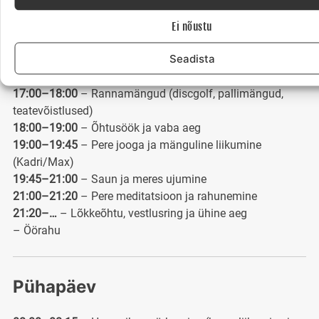
ootused)
15:00–15:30
– Meisterdamise töötuba (pere koostöö, loov
Ei nõustu
tegevus looduse materjalidega)
Seadista
15:30–17:00
– Surfitegevused (SUP matk / megasup /
tuulise ilmaga õppelohe või tiivasurf)
17:00–18:00
– Rannamängud (discgolf, pallimängud,
teatevõistlused)
18:00–19:00
– Õhtusöök ja vaba aeg
19:00–19:45
– Pere jooga ja mänguline liikumine
(Kadri/Max)
19:45–21:00
– Saun ja meres ujumine
21:00–21:20
– Pere meditatsioon ja rahunemine
21:20–…
– Lõkkeõhtu, vestlusring ja ühine aeg
– Öörahu
Pühapäev