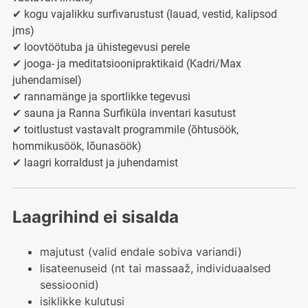
✔ kogu vajalikku surfivarustust (lauad, vestid, kalipsod
jms)
✔ loovtöötuba ja ühistegevusi perele
✔ jooga- ja meditatsioonipraktikaid (Kadri/Max
juhendamisel)
✔ rannamänge ja sportlikke tegevusi
✔ sauna ja Ranna Surfiküla inventari kasutust
✔ toitlustust vastavalt programmile (õhtusöök,
hommikusöök, lõunasöök)
✔ laagri korraldust ja juhendamist
Laagrihind ei sisalda
majutust (valid endale sobiva variandi)
lisateenuseid (nt tai massaaž, individuaalsed
sessioonid)
isiklikke kulutusi