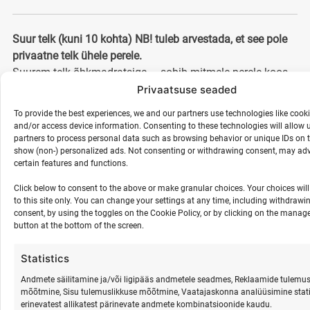
Suur
telk (
kuni 10
kohta) NB! tuleb arvestada, et see pole
privaatne telk ühele perele.
Suurem
telk õhkmadratsiga
–
sobib mitmele perele koos
ööbimiseks
.
Privaatsuse seaded
To provide the best experiences, we and our partners use technologies like cooki
Kaasa
võtta
isiklik
magamiskott
ja
padi
.
and/or access device information. Consenting to these technologies will allow 
partners to process personal data such as browsing behavior or unique IDs on t
show (non-) personalized ads. Not consenting or withdrawing consent, may adv
certain features and functions.
Suur
maja (
2.
korrus
madratsitel, kuni 15 kohta) NB! tuleb
arvestada, et see pole privaatne ruum ühele perele.
Click below to consent to the above or make granular choices. Your choices will
to this site only. You can change your settings at any time, including withdrawi
Kasutusel
õhkmadratsid.
Kaasa võtta
isiklik
consent, by using the toggles on the Cookie Policy, or by clicking on the manag
magamiskott ja padi
.
button at the bottom of the screen.
Statistics
Karavani
koht
Andmete säilitamine ja/või ligipääs andmetele seadmes, Reklaamide tulemus
Võimalus
tulla
oma
matkaautoga
ja
parkida
rannaniidul.
mõõtmine, Sisu tulemuslikkuse mõõtmine, Vaatajaskonna analüüsimine stati
erinevatest allikatest pärinevate andmete kombinatsioonide kaudu.