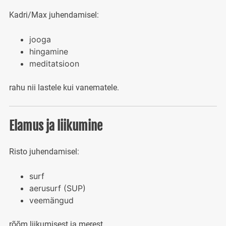
Kadri/Max juhendamisel:
jooga
hingamine
meditatsioon
rahu nii lastele kui vanematele.
Elamus ja liikumine
Risto juhendamisel:
surf
aerusurf (SUP)
veemängud
rõõm liikumisest ja merest.