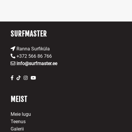
chosen
b
on
ch
the
o
product
th
page
pr
SURFMASTER
p
Ranna Surfiküla
+372 566 86 766
info@surfmaster.ee
MEIST
Meie lugu
Teenus
Galerii