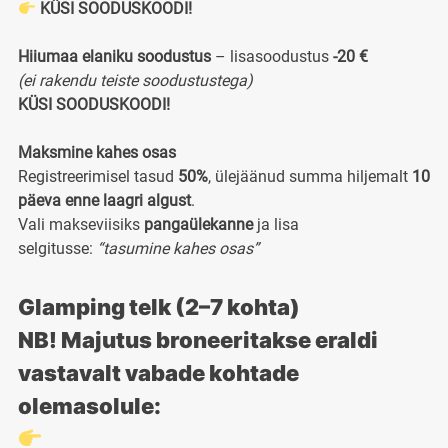
KÜSI SOODUSKOODI!
Hiiumaa elaniku soodustus
– lisasoodustus
-20 €
(ei rakendu teiste soodustustega)
KÜSI SOODUSKOODI!
Maksmine kahes osas
Registreerimisel tasud
50%
, ülejäänud summa hiljemalt
10
päeva enne laagri algust
.
Vali makseviisiks
pangaülekanne
ja lisa
selgitusse:
“tasumine kahes osas”
Glamping
telk (
2–7
kohta)
NB! Majutus broneeritakse eraldi
vastavalt vabade kohtade
olemasolule: