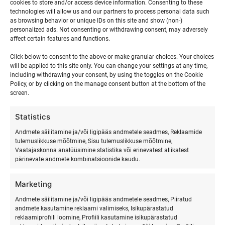
cookies to store and/or access device information. Consenting to these
events,
events,
events,
events,
events,
events,
event
technologies will allow us and our partners to process personal data such
as browsing behavior or unique IDs on this site and show (non-)
0
0
0
0
0
1
1
13
14
15
16
17
18
19
personalized ads. Not consenting or withdrawing consent, may adversely
events,
events,
events,
events,
events,
event,
event
affect certain features and functions.
0
0
0
0
0
1
1
20
21
22
23
24
25
26
Click below to consent to the above or make granular choices. Your choices
will be applied to this site only. You can change your settings at any time,
events,
events,
events,
events,
events,
event,
event,
including withdrawing your consent, by using the toggles on the Cookie
0
0
0
0
0
1
1
27
28
29
30
31
1
2
Policy, or by clicking on the manage consent button at the bottom of the
screen.
events,
events,
events,
events,
events,
event,
event
Statistics
juuni
This Month
aug
Andmete säilitamine ja/või ligipääs andmetele seadmes, Reklaamide
tulemuslikkuse mõõtmine, Sisu tulemuslikkuse mõõtmine,
Vaatajaskonna analüüsimine statistika või erinevatest allikatest
pärinevate andmete kombinatsioonide kaudu.
Marketing
Andmete säilitamine ja/või ligipääs andmetele seadmes, Piiratud
andmete kasutamine reklaami valimiseks, Isikupärastatud
reklaamiprofiili loomine, Profiili kasutamine isikupärastatud