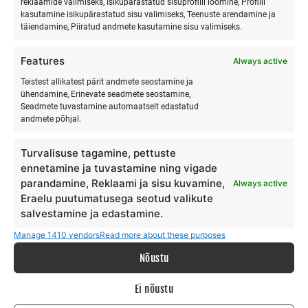
reklaamide valimiseks, Isikupärastatud sisuprofiili loomine, Profiili
kasutamine isikupärastatud sisu valimiseks, Teenuste arendamine ja
SURFMASTER
täiendamine, Piiratud andmete kasutamine sisu valimiseks.
Features
Always active
Ranna Surfiküla
+372 566 86 766
Teistest allikatest pärit andmete seostamine ja
ühendamine, Erinevate seadmete seostamine,
info@surfmaster.ee
Seadmete tuvastamine automaatselt edastatud
andmete põhjal.
Turvalisuse tagamine, pettuste
ennetamine ja tuvastamine ning vigade
MEIST
parandamine, Reklaami ja sisu kuvamine,
Always active
Eraelu puutumatusega seotud valikute
salvestamine ja edastamine.
Meie lugu
Teenus
Manage 1410 vendors
Read more about these purposes
Galerii
Nõustu
Surfiblogi
Toetajad
Ei nõustu
Kontakt